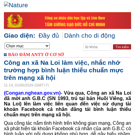
Giao diện:
Đầy đủ
Dành cho di động
BẢO ĐẢM ANTT Ở CƠ SỞ
Công an xã Na Loi làm việc, nhắc nhở
trường hợp bình luận thiếu chuẩn mực
trên mạng xã hội
11:14, 01/06/2026 (GMT+7)
(Congan.nghean.gov.vn)-
Vừa qua, Công an xã Na Loi
đã mời anh G.B.C (SN 1993, trú tại bản Huồi Viêng, xã
Na Loi) lên làm việc liên quan đến việc sử dụng tài
khoản Facebook cá nhân đăng tải bình luận thiếu
chuẩn mực trên mạng xã hội.
Qua công tác nắm tình hình trên không gian mạng, Công an
xã phát hiện tài khoản Facebook cá nhân của anh G.B.C có
bình luận với nội dung không phù hợp, dễ gây hiểu nhầm,