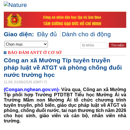
Giao diện:
Đầy đủ
Dành cho di động
BẢO ĐẢM ANTT Ở CƠ SỞ
Công an xã Mường Típ tuyên truyền
pháp luật về ATGT và phòng chống đuối
nước trường học
11:09, 01/06/2026 (GMT+7)
(Congan.nghean.gov.vn)-
Vừa qua, Công an xã Mường
Típ phối hợp Trường PTDTBT Tiểu học Mường Ải và
Trường Mầm non Mường Ải tổ chức chương trình
tuyên truyền, phổ biến, giáo dục pháp luật về ATGT và
phòng, chống đuối nước, tai nạn thương tích năm 2026
cho học sinh, giáo viên và cán bộ, nhân viên nhà
trường.