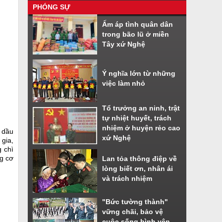
PHÓNG SỰ
Nhiều tiện ích khi sử dụng phần
Ấm áp tình quân dân
mềm VNeiD
trong bão lũ ở miền
Cách đăng ký tài khoản định danh
Tây xứ Nghệ
điện tử
Ý nghĩa lớn từ những
việc làm nhỏ
Tổ trưởng an ninh, trật
tự nhiệt huyết, trách
nhiệm ở huyện rẻo cao
 dầu
xứ Nghệ
gia,
 chì
g cơ
Lan tỏa thông điệp về
lòng biết ơn, nhân ái
và trách nhiệm
"Bức tường thành"
vững chãi, bảo vệ
cuộc sống bình yên