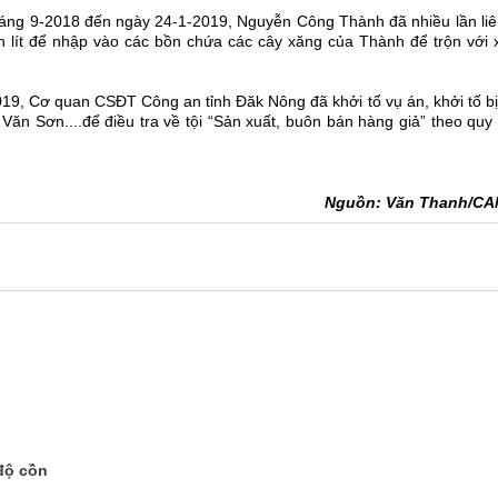
tháng 9-2018 đến ngày 24-1-2019, Nguyễn Công Thành đã nhiều lần li
 lít để nhập vào các bồn chứa các cây xăng của Thành để trộn với 
019, Cơ quan CSĐT Công an tỉnh Đăk Nông đã khởi tố vụ án, khởi tố b
n Sơn....để điều tra về tội “Sản xuất, buôn bán hàng giả” theo quy 
Nguồn: Văn Thanh/C
độ cồn