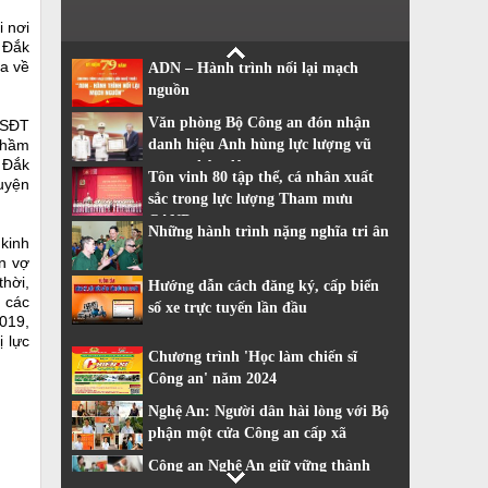
i nơi
 Đắk
ra về
ADN – Hành trình nối lại mạch
nguồn
Văn phòng Bộ Công an đón nhận
CSĐT
 hầm
danh hiệu Anh hùng lực lượng vũ
 Đắk
trang nhân dân
Tôn vinh 80 tập thể, cá nhân xuất
uyện
sắc trong lực lượng Tham mưu
CAND
Những hành trình nặng nghĩa tri ân
kinh
n vợ
hời,
Hướng dẫn cách đăng ký, cấp biển
 các
số xe trực tuyến lần đầu
019,
 lực
Chương trình 'Học làm chiến sĩ
Công an' năm 2024
Nghệ An: Người dân hài lòng với Bộ
phận một cửa Công an cấp xã
Công an Nghệ An giữ vững thành
tích dẫn đầu về cải cách hành chính