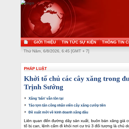
GIỚI THIỆU
TIN TỨC SỰ KIỆN
THÔNG TIN C
Thứ Năm, 6/8/2026, 6:45 [GMT + 7]
PHÁP LUẬT
Khởi tố chủ các cây xăng trong đ
Trịnh Sướng
Xăng 'bẩn' vẫn tồn tại
Táo tợn tấn công nhân viên cây xăng cướp tiền
Đề xuất mới về kinh doanh xăng dầu
Liên quan đến đường dây sản xuất, buôn bán xăng giả c
tố bị can, lệnh cấm đi khỏi nơi cư trú 3 đối tượng là ch