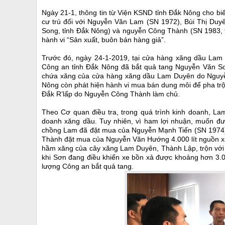
Ngày 21-1, thông tin từ Viện KSND tỉnh Đắk Nông cho biết
cư trú đối với Nguyễn Văn Lam (SN 1972), Bùi Thị Duyê
Song, tỉnh Đắk Nông) và nguyễn Công Thành (SN 1983, tr
hành vi “Sản xuất, buôn bán hàng giả”.
Trước đó, ngày 24-1-2019, tại cửa hàng xăng dầu Lam
Công an tỉnh Đắk Nông đã bắt quả tang Nguyễn Văn Sơ
chứa xăng của cửa hàng xăng dầu Lam Duyên do Nguyễn
Nông còn phát hiện hành vi mua bán dung môi để pha tr
Đắk R’lấp do Nguyễn Công Thành làm chủ.
Theo Cơ quan điều tra, trong quá trình kinh doanh, La
doanh xăng dầu. Tuy nhiên, vì ham lợi nhuận, muốn đ
chồng Lam đã đặt mua của Nguyễn Mạnh Tiến (SN 1974) 1
Thành đặt mua của Nguyễn Văn Hướng 4.000 lít nguồn xă
hầm xăng của cây xăng Lam Duyên, Thành Lập, trộn với 
khi Sơn đang điều khiển xe bồn xả được khoảng hơn 3.0
lượng Công an bắt quả tang.