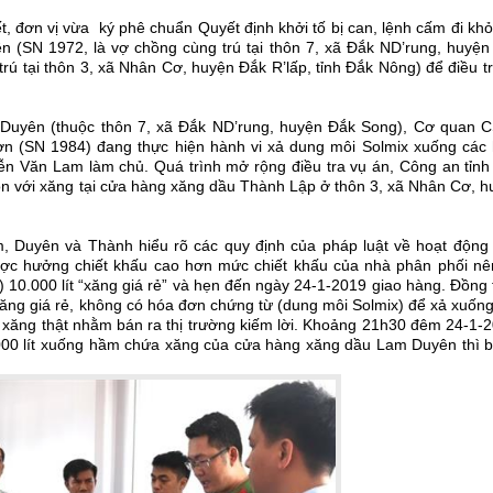
, đơn vị vừa ký phê chuẩn Quyết định khởi tố bị can, lệnh cấm đi khỏ
n (SN 1972, là vợ chồng cùng trú tại thôn 7, xã Đắk ND’rung, huyện
ú tại thôn 3, xã Nhân Cơ, huyện Đắk R’lấp, tỉnh Đắk Nông) để điều t
 Duyên (thuộc thôn 7, xã Đắk ND’rung, huyện Đắk Song), Cơ quan 
n (SN 1984) đang thực hiện hành vi xả dung môi Solmix xuống các
 Văn Lam làm chủ. Quá trình mở rộng điều tra vụ án, Công an tỉnh
ộn với xăng tại cửa hàng xăng dầu Thành Lập ở thôn 3, xã Nhân Cơ, h
m, Duyên và Thành hiểu rõ các quy định của pháp luật về hoạt động 
ược hưởng chiết khấu cao hơn mức chiết khấu của nhà phân phối nê
0.000 lít “xăng giá rẻ” và hẹn đến ngày 24-1-2019 giao hàng. Đồng t
ng giá rẻ, không có hóa đơn chứng từ (dung môi Solmix) để xả xuống
xăng thật nhằm bán ra thị trường kiếm lời. Khoảng 21h30 đêm 24-1-2
00 lít xuống hầm chứa xăng của cửa hàng xăng dầu Lam Duyên thì bị