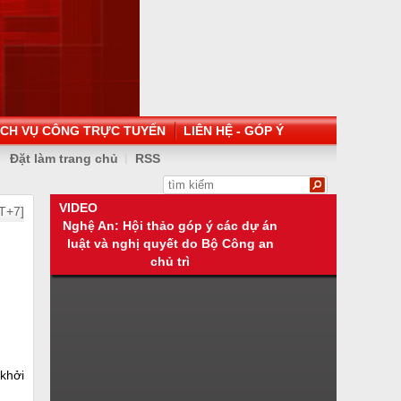
ỊCH VỤ CÔNG TRỰC TUYẾN
LIÊN HỆ - GÓP Ý
Đặt làm trang chủ
RSS
VIDEO
T+7]
Nghệ An: Hội thảo góp ý các dự án
luật và nghị quyết do Bộ Công an
chủ trì
khởi