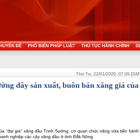
HUYÊN ĐỀ
PHỔ BIẾN PHÁP LUẬT
THỦ TỤC HÀNH CHÍNH
D
Thứ Tư, 22/01/2020, 07:05 [GM
ường dây sản xuất, buôn bán xăng giả của
ủa “đại gia” xăng dầu Trịnh Sướng, cơ quan chức năng vừa tiến hành 
ủ doanh nghiệp các cây xăng dầu ở tỉnh Đắk Nông.