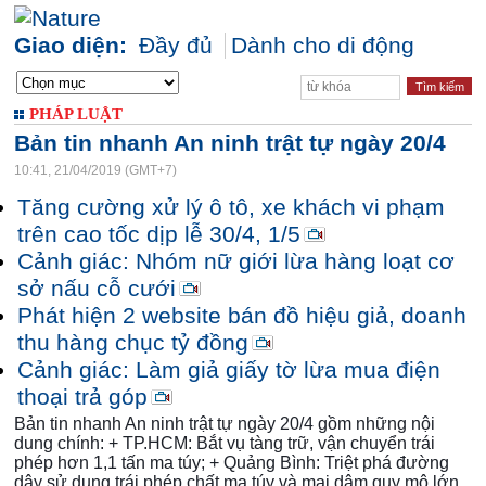
Giao diện:
Đầy đủ
Dành cho di động
PHÁP LUẬT
Bản tin nhanh An ninh trật tự ngày 20/4
10:41, 21/04/2019 (GMT+7)
Tăng cường xử lý ô tô, xe khách vi phạm
trên cao tốc dịp lễ 30/4, 1/5
Cảnh giác: Nhóm nữ giới lừa hàng loạt cơ
sở nấu cỗ cưới
Phát hiện 2 website bán đồ hiệu giả, doanh
thu hàng chục tỷ đồng
Cảnh giác: Làm giả giấy tờ lừa mua điện
thoại trả góp
Bản tin nhanh An ninh trật tự ngày 20/4 gồm những nội
dung chính: + TP.HCM: Bắt vụ tàng trữ, vận chuyển trái
phép hơn 1,1 tấn ma túy; + Quảng Bình: Triệt phá đường
dây sử dụng trái phép chất ma túy và mại dâm quy mô lớn.