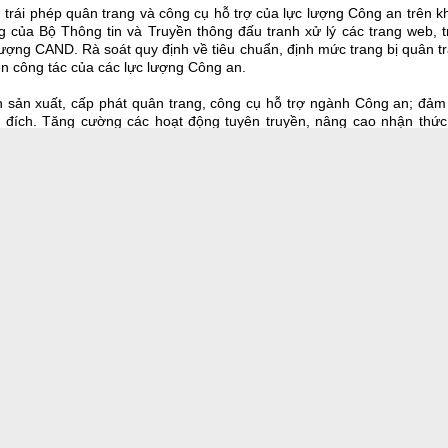
 trái phép quân trang và công cụ hỗ trợ của lực lượng Công an trên 
g của Bộ Thông tin và Truyền thông đấu tranh xử lý các trang web, t
lượng CAND. Rà soát quy định về tiêu chuẩn, định mức trang bị quân t
ễn công tác của các lực lượng Công an.
ạn sản xuất, cấp phát quân trang, công cụ hỗ trợ ngành Công an; đảm
 đích. Tăng cường các hoạt động tuyên truyền, nâng cao nhận thức
 thủ và chấp hành nghiêm các quy định của ngành về sử dụng, bảo 
ấu tranh với các âm mưu, phương thức, thủ đoạn của các đối tượng 
 cụ hỗ trợ của lực lượng CAND để thực hiện các hành vi vi phạm pháp 
THU THỦY (tổng h
và được ship tận nhà
iếp dâm