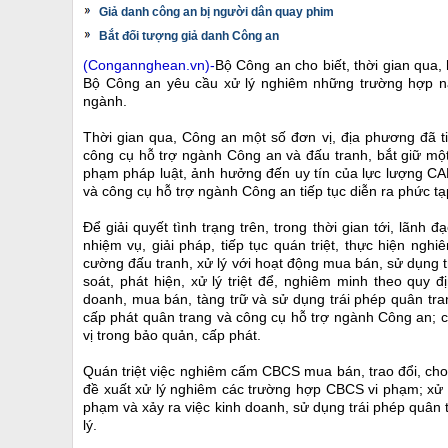
Giả danh công an bị người dân quay phim
Bắt đối tượng giả danh Công an
(Congannghean.vn)-
Bộ Công an cho biết, thời gian qua,
Bộ Công an yêu cầu xử lý nghiêm những trường hợp nà
ngành.
Thời gian qua, Công an một số đơn vị, địa phương đã ti
công cụ hỗ trợ ngành Công an và đấu tranh, bắt giữ mộ
phạm pháp luật, ảnh hưởng đến uy tín của lực lượng CA
và công cụ hỗ trợ ngành Công an tiếp tục diễn ra phức tạ
Để giải quyết tình trạng trên, trong thời gian tới, lãn
nhiệm vụ, giải pháp, tiếp tục quán triệt, thực hiện ng
cường đấu tranh, xử lý với hoạt động mua bán, sử dụng t
soát, phát hiện, xử lý triệt để, nghiêm minh theo quy 
doanh, mua bán, tàng trữ và sử dụng trái phép quân tr
cấp phát quân trang và công cụ hỗ trợ ngành Công an; có
vị trong bảo quản, cấp phát.
Quán triệt việc nghiêm cấm CBCS mua bán, trao đổi, cho, 
đề xuất xử lý nghiêm các trường hợp CBCS vi phạm; xử lý
phạm và xảy ra việc kinh doanh, sử dụng trái phép quân t
lý.