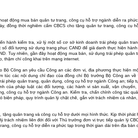
 hoạt động mua bán quân tư trang, công cụ hỗ trợ ngành diễn ra phức
y, đồng thời nghiêm cấm CBCS cho tặng quân tư trang, công cụ hỗ
ến hành kiểm tra, xử lý một số cơ sở kinh doanh trái phép quân tra
t số đối tượng sử dụng trang phục CAND để giả danh thực hiện hành v
ND. Tuy nhiên, gần đây hoạt động mua bán, sử dụng trái phép quân t
p, thậm chí công khai trên mạng internet.
h đạo Bộ Công an yêu cầu Công an các đơn vị, địa phương thực hiện m
hiêm túc các nội dung chỉ đạo của đồng chí Bộ trưởng Bộ Công an về
rái phép quân trang, quân dụng, công cụ hỗ trợ ngành Công an; tiếp t
định của pháp luật các đối tượng, các hành vi sản xuất, vận chuyển,
ang, công cụ hỗ trợ ngành Công an. Kiểm
tra, chấn chỉnh công tác quả
 biện pháp, quy trình quản lý chặt chẽ, gắn với trách nhiệm cá nhân
tặng quân trang và công cụ hỗ trợ dưới mọi hình thức. Kịp thời phát 
 trách nhiệm liên đới đối với Thủ trưởng đơn vị trực tiếp quản lý CB
rang, công cụ hỗ trợ diễn ra phức tạp trong thời gian dài trên địa bàn