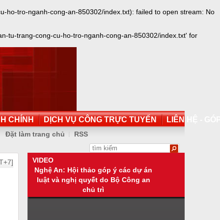
ho-tro-nganh-cong-an-850302/index.txt): failed to open stream: No
-tu-trang-cong-cu-ho-tro-nganh-cong-an-850302/index.txt' for
NH CHÍNH
DỊCH VỤ CÔNG TRỰC TUYẾN
LIÊN HỆ - GÓP
Đặt làm trang chủ
RSS
VIDEO
T+7]
Nghệ An: Hội thảo góp ý các dự án
luật và nghị quyết do Bộ Công an
chủ trì