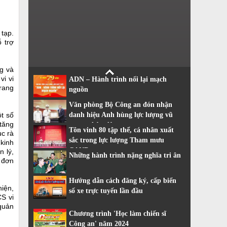
 tạp.
 trợ
ng và
i vi
ADN – Hành trình nối lại mạch
rang
nguồn
Văn phòng Bộ Công an đón nhận
ột số
danh hiệu Anh hùng lực lượng vũ
 tăng
trang nhân dân
Tôn vinh 80 tập thể, cá nhân xuất
ục rà
sắc trong lực lượng Tham mưu
 kinh
CAND
n lý,
Những hành trình nặng nghĩa tri ân
, đơn
Hướng dẫn cách đăng ký, cấp biển
hiện,
số xe trực tuyến lần đầu
CS vi
 quản
Chương trình 'Học làm chiến sĩ
Công an' năm 2024