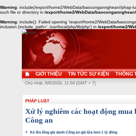
Warning
: include(/export/home2/WebData/baocongannghean//phap-lua
such file or directory in
/export/home2/WebData/baocongannghean/
Warning
: include(): Failed opening '/export/home2/WebData/baocong
inclusion (include_path='.:/usr/local/php/lib/php') in
/export/home2/We
GIỚI THIỆU
TIN TỨC SỰ KIỆN
THÔNG T
Chủ nhật, 9/8/2026, 11:56 [GMT + 7]
PHÁP LUẬT
Xử lý nghiêm các hoạt động mua b
Công an
Kẻ lêu lổng giả danh Công an giả lừa hơn 1 tỷ đồng