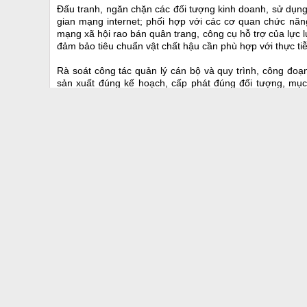
Đấu tranh, ngăn chặn các đối tượng kinh doanh, sử dụng
gian mạng internet; phối hợp với các cơ quan chức năn
mạng xã hội rao bán quân trang, công cụ hỗ trợ của lực 
đảm bảo tiêu chuẩn vật chất hậu cần phù hợp với thực ti
Rà soát công tác quản lý cán bộ và quy trình, công đo
sản xuất đúng kế hoạch, cấp phát đúng đối tượng, mục
CBCS CAND và học viên trường CAND đối với việc tuân
quân trang và công cụ hỗ trợ; chủ động phòng ngừa, đ
động, chống đối và các hành vi sử dụng quân trang, công
Tags:
nghiêm cấm
hoạt động
mua bán
tư trang
Các tin khác
Bản tin nhanh An ninh trật tự ngày 19/4
Kinh hoàng những loại ma túy mới giá rẻ, dễ mua 
Khởi tố vụ án nữ sinh nhảy cầu tự tử nghi do bị h