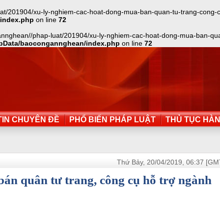
t/201904/xu-ly-nghiem-cac-hoat-dong-mua-ban-quan-tu-trang-cong-cu-
index.php
on line
72
annghean//phap-luat/201904/xu-ly-nghiem-cac-hoat-dong-mua-ban-quan
bData/baocongannghean/index.php
on line
72
IN CHUYÊN ĐỀ
PHỔ BIẾN PHÁP LUẬT
THỦ TỤC HÀ
Thứ Bảy, 20/04/2019, 06:37 [GM
án quân tư trang, công cụ hỗ trợ ngành