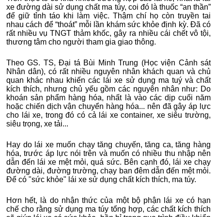
xe đường dài sử dụng chất ma túy, coi đó là thuốc “an thần”
để giữ tỉnh táo khi làm việc. Thậm chí họ còn truyền tai
nhau cách để “thoát” mỗi lần khám sức khỏe định kỳ. Đã có
rất nhiều vụ TNGT thảm khốc, gây ra nhiều cái chết vô tội,
thương tâm cho người tham gia giao thông.
Theo GS. TS, Đại tá Bùi Minh Trung (Học viện Cảnh sát
Nhân dân), có rất nhiều nguyên nhân khách quan và chủ
quan khác nhau khiến các lái xe sử dụng ma tuý và chất
kích thích, nhưng chủ yếu gồm các nguyên nhân như: Do
khoán sản phẩm hàng hóa, nhất là vào các dịp cuối năm
hoặc chiến dịch vận chuyển hàng hóa... nên đã gây áp lực
cho lái xe, trong đó có cả lái xe container, xe siêu trường,
siêu trọng, xe tải...
Hay do lái xe muốn chạy tăng chuyến, tăng ca, tăng hàng
hóa, trước áp lực nói trên và muốn có nhiều thu nhập nên
dẫn đến lái xe mệt mỏi, quá sức. Bên cạnh đó, lái xe chạy
đường dài, đường trường, chạy ban đêm dẫn đến mệt mỏi.
Để có "sức khỏe" lái xe sử dụng chất kích thích, ma túy.
Hơn hết, là do nhận thức của một bộ phận lái xe có hạn
chế cho rằng sử dụng ma túy tổng hợp, các chất kích thích