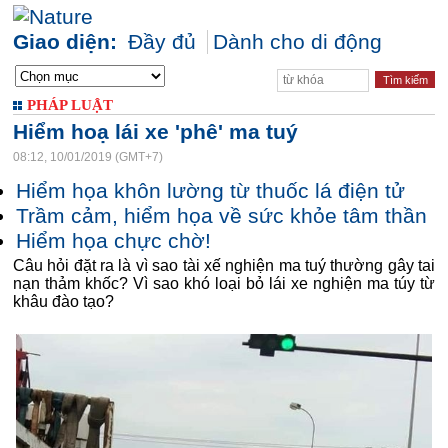
Giao diện:
Đầy đủ
Dành cho di động
PHÁP LUẬT
Hiểm hoạ lái xe 'phê' ma tuý
08:12, 10/01/2019 (GMT+7)
Hiểm họa khôn lường từ thuốc lá điện tử
Trầm cảm, hiểm họa về sức khỏe tâm thần
Hiểm họa chực chờ!
Câu hỏi đặt ra là vì sao tài xế nghiện ma tuý thường gây tai
nạn thảm khốc? Vì sao khó loại bỏ lái xe nghiện ma túy từ
khâu đào tạo?