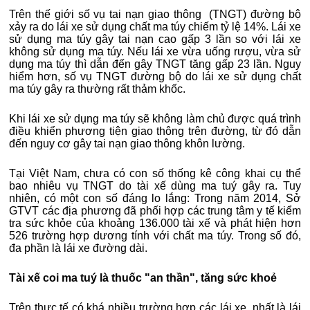
Trên thế giới số vụ tai nạn giao thông (TNGT) đường bộ
xảy ra do lái xe sử dụng chất ma túy chiếm tỷ lệ 14%. Lái xe
sử dụng ma túy gây tai nạn cao gấp 3 lần so với lái xe
không sử dụng ma túy. Nếu lái xe vừa uống rượu, vừa sử
dụng ma túy thì dẫn đến gây TNGT tăng gấp 23 lần. Nguy
hiểm hơn, số vụ TNGT đường bộ do lái xe sử dụng chất
ma túy gây ra thường rất thảm khốc.
Khi lái xe sử dụng ma túy sẽ không làm chủ được quá trình
điều khiển phương tiện giao thông trên đường, từ đó dẫn
đến nguy cơ gây tai nạn giao thông khôn lường.
Tại Việt Nam, chưa có con số thống kê công khai cụ thể
bao nhiêu vụ TNGT do tài xế dùng ma tuý gây ra. Tuy
nhiên, có một con số đáng lo lắng: Trong năm 2014, Sở
GTVT các địa phương đã phối hợp các trung tâm y tế kiểm
tra sức khỏe của khoảng 136.000 tài xế và phát hiện hơn
526 trường hợp dương tính với chất ma túy. Trong số đó,
đa phần là lái xe đường dài.
Tài xế coi ma tuý là thuốc "an thần", tăng sức khoẻ
Trên thực tế có khá nhiều trường hợp các lái xe, nhất là lái