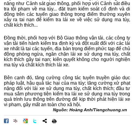
năng như Cảnh sát giao thông, phối hợp với Cảnh sát điều
tra tội phạm về ma túy... đặt trạm kiểm soát cố định và di
động trên các tuyến giao thông trọng điểm thường xuyên
xảy ra tai nạn để kiểm tra lái xe về việc sử dụng ma túy,
chất kích thích...
Đồng thời, phối hợp với Bộ Giao thông vận tải, các công ty
vận tải tiến hành kiểm tra định kỳ và đột xuất đối với các lái
xe nhất là tại các tuyến, địa bàn trọng điểm phức tạp để chủ
động phòng ngừa, ngăn chặn lái xe sử dụng ma túy, chất
kích thích gây tai nạn; kiên quyết không cho người nghiện
ma túy và chất kích thích lái xe.
Bên cạnh đó, tăng cường công tác tuyên truyền giáo dục
pháp luật, hậu quả tác hại của ma túy; tăng cường xử phạt
nặng đối với lái xe sử dụng ma túy, chất kích thích; đầu tư
mua sắm phương tiện kiểm tra lái xe sử dụng ma túy trong
quá trình lưu thông trên đường để kịp thời phát hiện lái xe
vi phạm, gây mất an toàn cho xã hội.
Nguồn:
Hoàng Anh/Tiengchuong.vn