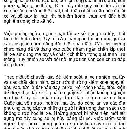
sẽ giúp lái xe có sức khỏe, bền bỉ trong qua trình điều khiển
phương tiện giao thông. Điều này rất nguy hiểm đối với lái
xe như ảnh hưởng thể chất, tinh thần nhất là não bộ của lái
xe và sẽ gây tai nạn rất nghiêm trọng, thậm chí đặc biệt
nghiêm trọng cho xã hội.
Việc phòng ngừa, ngăn chặn lái xe sử dụng ma túy, chất
kích thích đã được Uỷ ban An toàn giao thông quốc gia và
các cơ quan chức năng đặc biệt quan tâm. Các lực lượng
chức năng đã và đang vào cuộc nhằm ngăn chặn kịp thời
lái xe sử dụng ma túy và chất kích thích trong quá trình lưu
thông. Tuy nhiên so với đòi hỏi thực tiễn vẫn còn chưa đáp
ứng được.
Theo một số chuyên gia, để kiểm soát lái xe nghiện ma túy
và các chất kích thích, các nước thường kiểm soát ngay từ
đầu vào, tức là từ khâu dạy lái xe. Nói cách khác, điều kiện
để được học lái xe là phải có giấy xác nhận không nghiện
ma túy. Giấy xác nhận này được lập trên cơ sở dữ liệu
Quốc gia về người nghiện ma túy, do công an và các địa
phương cung cấp và những người nằm trong danh sách đó
không được học lái xe. Những người bị phát hiện mới sử
dụng ma túy cũng sẽ bị hủy bằng lái xe. Việc kiểm soát
người học lái xe thông qua cơ sở dữ liệu này mới có tác
dụng ngăn chặn người nghiện hành nghề lái xe kinh doanh