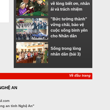
về lòng biết ơn, nhân
ái và trách nhiệm
"Bức tường thành"
vững chãi, bảo vệ
cuộc sống bình yên
cho Nhân dân
Sống trong lòng
nhân dân (bài 3)
Về đầu trang
 NGHỆ AN
il.com
ông an tỉnh Nghệ An"