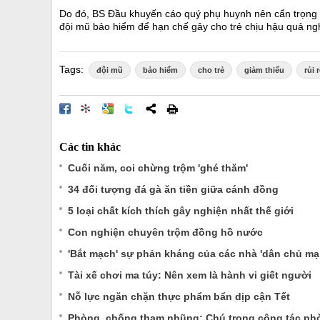
Do đó, BS Đầu khuyến cáo quý phụ huynh nên cẩn trọng hơ
đội mũ bảo hiểm để hạn chế gây cho trẻ chịu hậu quả ng
Tags:
đội mũ
bảo hiểm
cho trẻ
giảm thiểu
rủi 
Các tin khác
Cuối năm, coi chừng trộm 'ghé thăm'
34 đối tượng đá gà ăn tiền giữa cánh đồng
5 loại chất kích thích gây nghiện nhất thế giới
Con nghiện chuyên trộm đồng hồ nước
'Bắt mạch' sự phản kháng của các nhà 'dân chủ mạ
Tài xế chơi ma túy: Nên xem là hành vi giết người
Nỗ lực ngăn chặn thực phẩm bẩn dịp cận Tết
Phòng, chống tham nhũng: Chú trọng công tác p