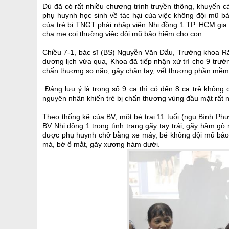
Dù đã có rất nhiều chương trình truyền thông, khuyến 
phụ huynh học sinh về tác hại của việc không đội mũ bả
của trẻ bị TNGT phải nhập viện Nhi đồng 1 TP. HCM gia
cha mẹ coi thường việc đội mũ bảo hiểm cho con.
Chiều 7-1, bác sĩ (BS) Nguyễn Văn Đẩu, Trưởng khoa Ră
dương lịch vừa qua, Khoa đã tiếp nhận xử trí cho 9 trườ
chấn thương sọ não, gãy chân tay, vết thương phần mềm
Đáng lưu ý là trong số 9 ca thì có đến 8 ca trẻ không
nguyên nhân khiến trẻ bị chấn thương vùng đầu mặt rất n
Theo thống kê của BV, một bé trai 11 tuổi (ngụ Bình Ph
BV Nhi đồng 1 trong tình trạng gãy tay trái, gãy hàm g
được phụ huynh chở bằng xe máy, bé không đội mũ bảo hi
má, bờ ổ mắt, gãy xương hàm dưới.