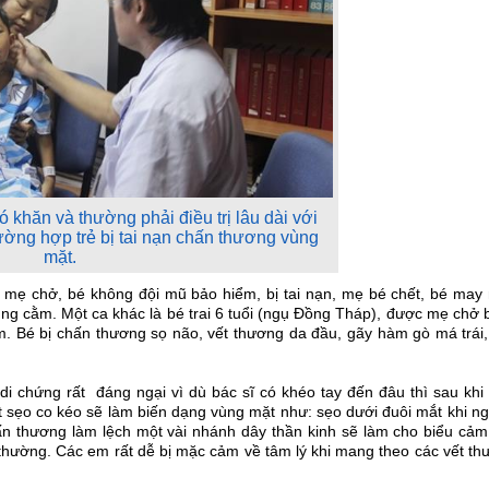
ó khăn và thường phải điều trị lâu dài với
rường hợp trẻ bị tai nạn chấn thương vùng
mặt.
c mẹ chở, bé không đội mũ bảo hiểm, bị tai nạn, mẹ bé chết, bé may
ùng cằm. Một ca khác là bé trai 6 tuổi (ngụ Đồng Tháp), được mẹ chở
. Bé bị chấn thương sọ não, vết thương da đầu, gãy hàm gò má trái,
di chứng rất đáng ngại vì dù bác sĩ có khéo tay đến đâu thì sau khi
ết sẹo co kéo sẽ làm biến dạng vùng mặt như: sẹo dưới đuôi mắt khi n
hấn thương làm lệch một vài nhánh dây thần kinh sẽ làm cho biểu cảm
 thường. Các em rất dễ bị mặc cảm về tâm lý khi mang theo các vết t