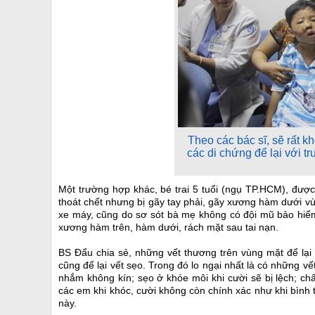
Theo các bác sĩ, sẽ rất kh
các di chứng để lại với t
Một trường hợp khác, bé trai 5 tuổi (ngụ TP.HCM), đượ
thoát chết nhưng bị gãy tay phải, gãy xương hàm dưới v
xe máy, cũng do sơ sót bà mẹ không có đội mũ bảo hiểm
xương hàm trên, hàm dưới, rách mặt sau tai nạn.
BS Đẩu chia sẻ, những vết thương trên vùng mặt để lại 
cũng để lại vết sẹo. Trong đó lo ngại nhất là có những v
nhắm không kín; sẹo ở khóe môi khi cười sẽ bị lệch; c
các em khi khóc, cười không còn chính xác như khi bình
này.