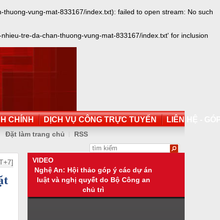
thuong-vung-mat-833167/index.txt): failed to open stream: No such
hieu-tre-da-chan-thuong-vung-mat-833167/index.txt' for inclusion
NH CHÍNH
DỊCH VỤ CÔNG TRỰC TUYẾN
LIÊN HỆ - GÓP
Đặt làm trang chủ
RSS
VIDEO
T+7]
Nghệ An: Hội thảo góp ý các dự án
ặt
luật và nghị quyết do Bộ Công an
chủ trì