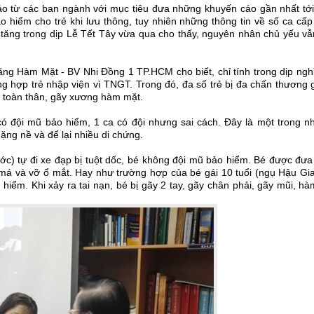
cáo từ các ban ngành với mục tiêu đưa những khuyến cáo gần nhất tới
o hiểm cho trẻ khi lưu thông, tuy nhiên những thông tin về số ca cấ
 tăng trong dịp Lễ Tết Tây vừa qua cho thấy, nguyên nhân chủ yếu vẫ
ng Hàm Mặt - BV Nhi Đồng 1 TP.HCM cho biết, chỉ tính trong dịp nghỉ
ng hợp trẻ nhập viện vì TNGT. Trong đó, đa số trẻ bị đa chấn thương
 toàn thân, gãy xương hàm mặt.
 có đội mũ bảo hiểm, 1 ca có đội nhưng sai cách. Đây là một trong n
ặng nề và để lại nhiều di chứng.
ước) tự đi xe đạp bị tuột dốc, bé không đội mũ bảo hiểm. Bé được đư
ò má và vỡ ổ mắt. Hay như trường hợp của bé gái 10 tuổi (ngụ Hậu Gi
ểm. Khi xảy ra tai nạn, bé bị gãy 2 tay, gãy chân phải, gãy mũi, h