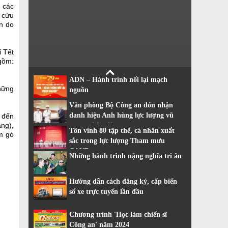
 các
p cứu
n do
 Tết
 gồm:
ADN – Hành trình nối lại mạch
hững
nguồn
Văn phòng Bộ Công an đón nhận
danh hiệu Anh hùng lực lượng vũ
a đến
ang),
trang nhân dân
Tôn vinh 80 tập thể, cá nhân xuất
àm gò
sắc trong lực lượng Tham mưu
CAND
Những hành trình nặng nghĩa tri ân
Hướng dẫn cách đăng ký, cấp biển
số xe trực tuyến lần đầu
Chương trình 'Học làm chiến sĩ
Công an' năm 2024