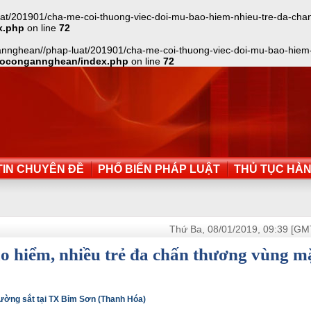
t/201901/cha-me-coi-thuong-viec-doi-mu-bao-hiem-nhieu-tre-da-chan-
x.php
on line
72
annghean//phap-luat/201901/cha-me-coi-thuong-viec-doi-mu-bao-hiem-n
aocongannghean/index.php
on line
72
IN CHUYÊN ĐỀ
PHỔ BIẾN PHÁP LUẬT
THỦ TỤC HÀ
Thứ Ba, 08/01/2019, 09:39 [GM
o hiểm, nhiều trẻ đa chấn thương vùng m
đường sắt tại TX Bỉm Sơn (Thanh Hóa)