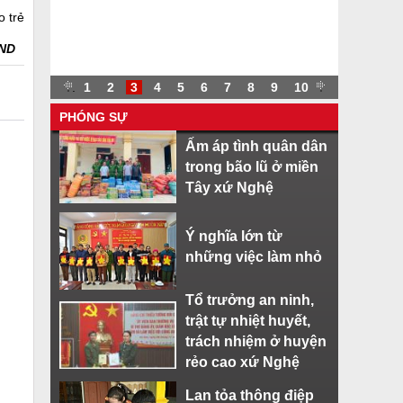
o trẻ
AND
.
.
1
2
3
4
5
6
7
8
9
10
.
PHÓNG SỰ
Ấm áp tình quân dân
trong bão lũ ở miền
Tây xứ Nghệ
Ý nghĩa lớn từ
những việc làm nhỏ
Tổ trưởng an ninh,
trật tự nhiệt huyết,
trách nhiệm ở huyện
rẻo cao xứ Nghệ
Lan tỏa thông điệp