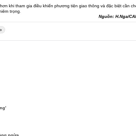
n khi tham gia điều khiển phương tiện giao thông và đặc biệt cần ch
hiêm trọng.
Nguồn: H.Nga/C
ro
ng'
hòng ngừa