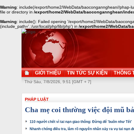
Warning
: include(/export/home2/WebData/baocongannghean//phap-lua
file or directory in
/export/home2/WebData/baocongannghean/inde
Warning
: include(): Failed opening '/export/home2/WebData/baocong
(include_path='.:/usr/local/php/lib/php') in
/export/home2/WebData/b
GIỚI THIỆU
TIN TỨC SỰ KIỆN
THÔNG T
Thứ Sáu, 7/8/2026, 9:51 [GMT + 7]
PHÁP LUẬT
Cha mẹ coi thường việc đội mũ bả
110 người chết vì tai nạn giao thông: Đừng để 'buồn như Tết'
Nhanh chóng điều tra, làm rõ nguyên nhân xảy ra vụ tai nạn 