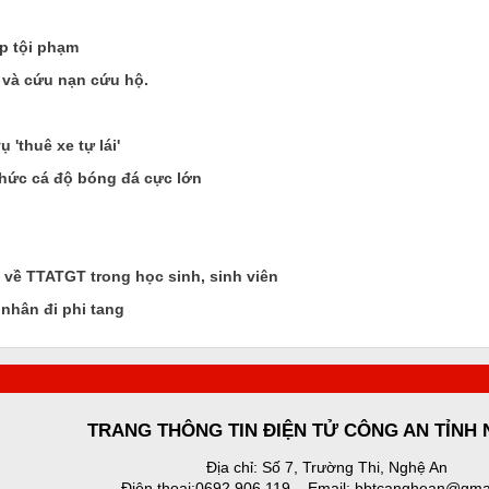
p tội phạm
 và cứu nạn cứu hộ.
 'thuê xe tự lái'
hức cá độ bóng đá cực lớn
 về TTATGT trong học sinh, sinh viên
nhân đi phi tang
TRANG THÔNG TIN ĐIỆN TỬ CÔNG AN TỈNH
Địa chỉ: Số 7, Trường Thi, Nghệ An
Điện thoại:0692 906 119 – Email: bbtcanghean@gma