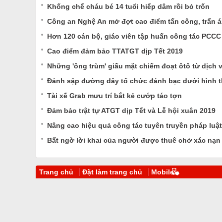
Khống chế cháu bé 14 tuổi hiếp dâm rồi bỏ trốn
Công an Nghệ An mở đợt cao điểm tấn công, trấn á
Hơn 120 cán bộ, giáo viên tập huấn công tác PCCC
Cao điểm đảm bảo TTATGT dịp Tết 2019
Những 'ông trùm' giấu mặt chiếm đoạt ôtô từ dịch vụ
Đánh sập đường dây tổ chức đánh bạc dưới hình t
Tài xế Grab mưu trí bắt kẻ cướp táo tợn
Đảm bảo trật tự ATGT dịp Tết và Lễ hội xuân 2019
Nâng cao hiệu quả công tác tuyên truyền pháp luật
Bất ngờ lời khai của người được thuê chở xác nạn 
Trang chủ
Đặt làm trang chủ
Mobile