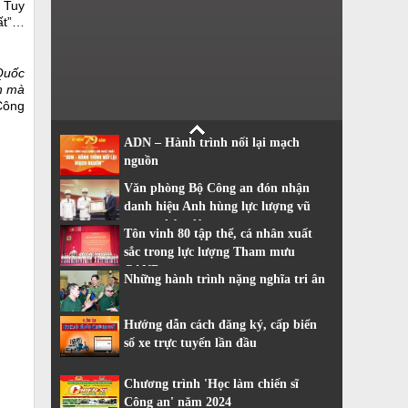
 Tuy
đất”…
Quốc
nh mà
Công
ADN – Hành trình nối lại mạch
nguồn
Văn phòng Bộ Công an đón nhận
danh hiệu Anh hùng lực lượng vũ
trang nhân dân
Tôn vinh 80 tập thể, cá nhân xuất
sắc trong lực lượng Tham mưu
CAND
Những hành trình nặng nghĩa tri ân
Hướng dẫn cách đăng ký, cấp biển
số xe trực tuyến lần đầu
Chương trình 'Học làm chiến sĩ
Công an' năm 2024