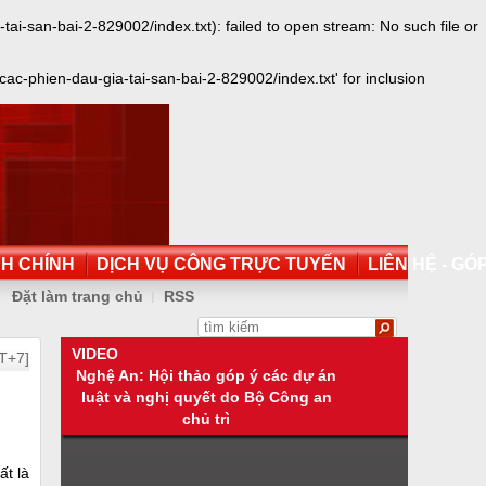
-san-bai-2-829002/index.txt): failed to open stream: No such file or
c-phien-dau-gia-tai-san-bai-2-829002/index.txt' for inclusion
NH CHÍNH
DỊCH VỤ CÔNG TRỰC TUYẾN
LIÊN HỆ - GÓP
Đặt làm trang chủ
RSS
VIDEO
T+7]
Nghệ An: Hội thảo góp ý các dự án
luật và nghị quyết do Bộ Công an
chủ trì
ất là