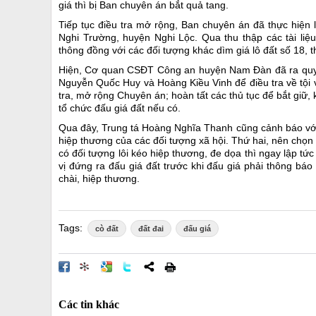
giá thì bị Ban chuyên án bắt quả tang.
Tiếp tục điều tra mở rộng, Ban chuyên án đã thực hiện 
Nghi Trường, huyện Nghi Lộc. Qua thu thập các tài li
thông đồng với các đối tượng khác dìm giá lô đất số 18, th
Hiện, Cơ quan CSĐT Công an huyện Nam Đàn đã ra quyết 
Nguyễn Quốc Huy và Hoàng Kiều Vinh để điều tra về tội vi
tra, mở rộng Chuyên án; hoàn tất các thủ tục để bắt giữ, 
tổ chức đấu giá đất nếu có.
Qua đây, Trung tá Hoàng Nghĩa Thanh cũng cảnh báo với 
hiệp thương của các đối tượng xã hội. Thứ hai, nên chọn 
có đối tượng lôi kéo hiệp thương, đe dọa thì ngay lập tứ
vị đứng ra đấu giá đất trước khi đấu giá phải thông bá
chài, hiệp thương.
Tags:
cò đất
đất đai
đấu giá
Các tin khác