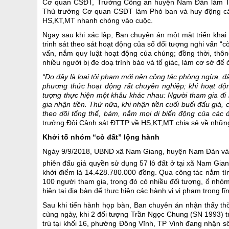
Cơ quan CSĐT, Trưởng Công an huyện Nam Đàn làm Tr
Thủ trưởng Cơ quan CSĐT làm Phó ban và huy động các 
HS,KT,MT nhanh chóng vào cuộc.
Ngay sau khi xác lập, Ban chuyên án một mặt triển khai 
trinh sát theo sát hoạt động của số đối tượng nghi vấn “
vấn, nắm quy luật hoạt động của chúng; đồng thời, thông
nhiều người bị đe doạ trình báo và tố giác, làm cơ sở để 
“Do đây là loại tội phạm mới nên công tác phòng ngừa, đ
phương thức hoạt động rất chuyên nghiệp; khi hoạt độ
tượng thực hiện một khâu khác nhau: Người tham gia đi h
gia nhận tiền. Thứ nữa, khi nhận tiền cuối buổi đấu giá,
theo dõi tổng thể, bám, nắm mọi di biến động của các đ
trưởng Đội Cảnh sát ĐTTP về HS,KT,MT chia sẻ về những
Khởi tố nhóm “cò đất” lộng hành
Ngày 9/9/2018, UBND xã Nam Giang, huyện Nam Đàn và Tr
phiên đấu giá quyền sử dụng 57 lô đất ở tại xã Nam Gia
khởi điểm là 14.428.780.000 đồng. Qua công tác nắm tì
100 người tham gia, trong đó có nhiều đối tượng, ổ nhó
hiện tại địa bàn để thực hiện các hành vi vi phạm trong 
Sau khi tiến hành họp bàn, Ban chuyên án nhận thấy thờ
cùng ngày, khi 2 đối tượng Trần Ngọc Chung (SN 1993) 
trú tại khối 16, phường Đông Vĩnh, TP Vinh đang nhận số