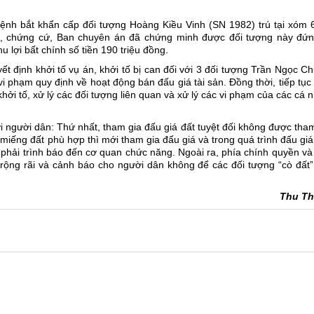
lệnh bắt khẩn cấp đối tượng Hoàng Kiều Vinh (SN 1982) trú tại xóm 
ệu, chứng cứ, Ban chuyên án đã chứng minh được đối tượng này đứn
u lợi bất chính số tiền 190 triệu đồng.
định khởi tố vụ án, khởi tố bị can đối với 3 đối tượng Trần Ngọc Ch
 phạm quy định về hoạt động bán đấu giá tài sản. Đồng thời, tiếp tục
khởi tố, xử lý các đối tượng liên quan và xử lý các vi phạm của các cá 
người dân: Thứ nhất, tham gia đấu giá đất tuyệt đối không được tha
miếng đất phù hợp thì mới tham gia đấu giá và trong quá trình đấu gi
c phải trình báo đến cơ quan chức năng. Ngoài ra, phía chính quyền v
o rộng rãi và cảnh báo cho người dân không để các đối tượng “cò đất
Thu T