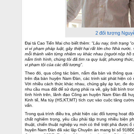
2 đối tượng Nguy
Đại tá Cao Tiến Mai cho biết thêm:
“Lâu nay, tình trạng “
vi vi phạm pháp luật, gây thiệt hại rất lớn cho Nhà nướ
mỗi thành viên từng nhiệm vụ khác nhau (người nộp hồ s
nắm tình hình, chúng tôi đã tìm ra quy luật, phương thứ
vi phạm tội của các đối tượng”.
Theo đó, qua công tác bám, nắm địa bàn và thông qua c
trên địa bàn huyện Nam Đàn, các trinh sát phát hiện có 
Với nhiều cách thức khác nhau, chúng gây áp lực, đe dọa
nhu cầu mua đất để sử dụng phải ra về, gây bất bình tro
tình hình trên, lãnh đạo Công an huyện Nam Đàn đã huy
Kinh tế, Ma túy (HS,KT,MT) tích cực vào cuộc tăng cườn
vấn.
Trong quá trình điều tra, phát hiện các đối tượng hoạt 
chất nghiêm trọng, yêu cầu phải tập trung nhiều biện 
thuật, chiến thuật nghiệp vụ mới có thể triệt phá được 
huyện Nam Đàn đã xác lập Chuyên án mang bí số 918ĐG đ