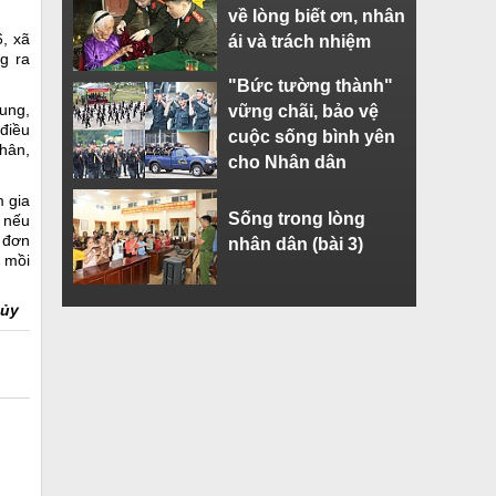
về lòng biết ơn, nhân
6, xã
ái và trách nhiệm
g ra
"Bức tường thành"
ung,
vững chãi, bảo vệ
 điều
cuộc sống bình yên
nhân,
cho Nhân dân
m gia
Sống trong lòng
á nếu
à đơn
nhân dân (bài 3)
” mồi
hủy