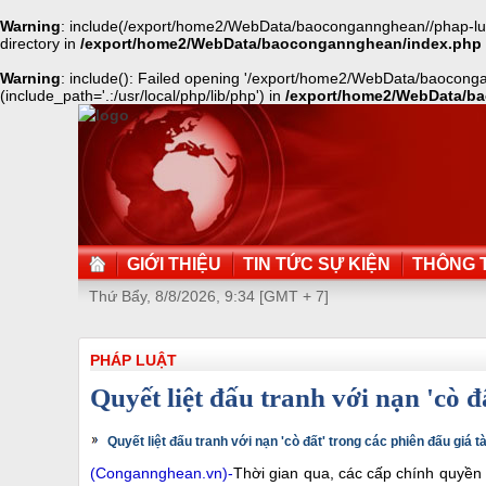
Warning
: include(/export/home2/WebData/baocongannghean//phap-luat/2
directory in
/export/home2/WebData/baocongannghean/index.php
Warning
: include(): Failed opening '/export/home2/WebData/baocongan
(include_path='.:/usr/local/php/lib/php') in
/export/home2/WebData/b
GIỚI THIỆU
TIN TỨC SỰ KIỆN
THÔNG T
Thứ Bẩy, 8/8/2026, 9:34 [GMT + 7]
PHÁP LUẬT
Quyết liệt đấu tranh với nạn 'cò đấ
Quyết liệt đấu tranh với nạn 'cò đất' trong các phiên đấu giá tà
(Congannghean.vn)-
Thời gian qua, các cấp chính quyền t