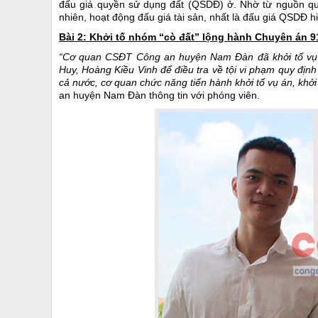
đấu giá quyền sử dụng đất (QSDĐ) ở. Nhờ từ nguồn quỹ
nhiên, hoạt động đấu giá tài sản, nhất là đấu giá QSDĐ hi
Bài 2: Khởi tố nhóm “cò đất” lộng hành Chuyên án 
“Cơ quan CSĐT Công an huyện Nam Đàn đã khởi tố vụ á
Huy, Hoàng Kiều Vinh để điều tra về tội vi phạm quy định
cả nước, cơ quan chức năng tiến hành khởi tố vụ án, khởi t
an huyện Nam Đàn thông tin với phóng viên.