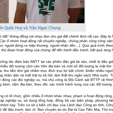
ễn Quốc Huy và Trần Ngọc Chung
cò đất” thông đồng với nhau làm cho giá đất chênh lệch rất cao. Đây là
c. Các ổ nhóm hoạt động rất chuyên nghiệp, chúng phân công công việ
ơ, người đứng ra hiệp thương, người nhận tiền…). Qua quá trình theo
c, thủ đoạn hoạt động của chúng để tiến hành đấu tranh, bắt quả tang
ông tác đảm bảo ANTT tại các phiên đấu giá tài sản, nhất là đấu giá
nhiều đối tượng cộm cán trên địa bàn và một số đối tượng lạ mặt lởn
, thu tiền dìm giá nhằm mục đích trục lợi bất chính, khiến nhiều ngư
ng nhân dân và mất trật tự xã hội, làm thất thu ngân sách Nhà nước. 
 động các đội nghiệp vụ, mà chủ công là Đội Cảnh sát ĐTTP về Hình
g bám, nắm địa bàn, theo dõi, xác minh hành tung của các đối tượng
động có tổ chức, gồm nhiều ổ nhóm khác nhau, phạm vi hoạt động rộng,
pháp nghiệp vụ, sử dụng tổng hợp, đồng bộ các biện pháp, phương tiệ
ổ nhóm này. Trên cơ sở ý kiến chỉ đạo của Lãnh đạo Công an tỉnh, Cô
ể đấu tranh, làm rõ. Ban chuyên án do Đại tá Cao Tiến Mai, Thủ tr