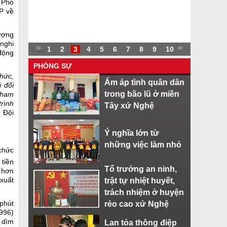
 Phó
P về
lượng
 nghi
.
.
1
2
3
4
5
6
7
8
9
10
.
 động
PHÓNG SỰ
chức,
Ấm áp tình quân dân
 đối
trong bão lũ ở miền
 tham
trình
Tây xứ Nghệ
 Đội
Ý nghĩa lớn từ
những việc làm nhỏ
chức
 tiền
Tổ trưởng an ninh,
 hơn
 xuất
trật tự nhiệt huyết,
trách nhiệm ở huyện
 phút
rẻo cao xứ Nghệ
996)
g dìm
Lan tỏa thông điệp