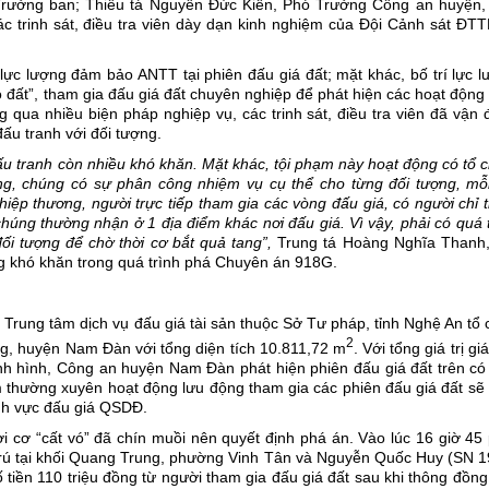
ưởng ban; Thiếu tá Nguyễn Đức Kiên, Phó Trưởng Công an huyện,
trinh sát, điều tra viên dày dạn kinh nghiệm của Đội Cảnh sát ĐTT
lực lượng đảm bảo ANTT tại phiên đấu giá đất; mặt khác, bố trí lực 
cò đất”, tham gia đấu giá đất chuyên nghiệp để phát hiện các hoạt động
 qua nhiều biện pháp nghiệp vụ, các trinh sát, điều tra viên đã vận
đấu tranh với đối tượng.
ấu tranh còn nhiều khó khăn. Mặt khác, tội phạm này hoạt động có tổ 
ng, chúng có sự phân công nhiệm vụ cụ thể cho từng đối tượng, mỗi
iệp thương, người trực tiếp tham gia các vòng đấu giá, có người chỉ
 chúng thường nhận ở 1 địa điểm khác nơi đấu giá. Vì vậy, phải có quá 
ối tượng để chờ thời cơ bắt quả tang”,
Trung tá Hoàng Nghĩa Thanh,
 khó khăn trong quá trình phá Chuyên án 918G.
ung tâm dịch vụ đấu giá tài sản thuộc Sở Tư pháp, tỉnh Nghệ An tổ 
2
ng, huyện Nam Đàn với tổng diện tích 10.811,72 m
. Với tổng giá trị giá
nh hình, Công an huyện Nam Đàn phát hiện phiên đấu giá đất trên có
m thường xuyên hoạt động lưu động tham gia các phiên đấu giá đất sẽ
lĩnh vực đấu giá QSDĐ.
i cơ “cất vó” đã chín muồi nên quyết định phá án. Vào lúc 16 giờ 45
trú tại khối Quang Trung, phường Vinh Tân và Nguyễn Quốc Huy (SN 1
 tiền 110 triệu đồng từ người tham gia đấu giá đất sau khi thông đồn