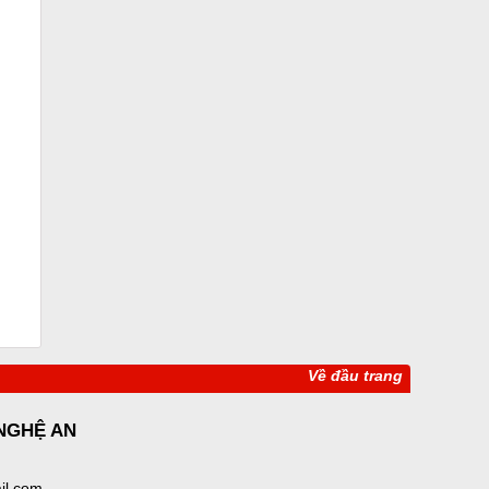
Về đầu trang
 NGHỆ AN
il.com