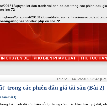
01812/quyet-liet-dau-tranh-voi-nan-co-dat-trong-cac-phien-dau-gia-tai
on line
72
nghean//phap-luat/201812/quyet-liet-dau-tranh-voi-nan-co-dat-trong-ca
aocongannghean/index.php
on line
72
IN CHUYÊN ĐỀ
PHỔ BIẾN PHÁP LUẬT
THỦ TỤC HÀ
Thứ Sáu, 14/12/2018, 08:42 [GM
t' trong các phiên đấu giá tài sản (Bài 2)
i sản (Bài 1)
rong toàn tỉnh đã có nhiều nỗ lực trong công tác khai thác quỹ đất, nh