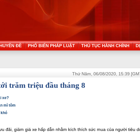
HUYÊN ĐỀ
PHỔ BIẾN PHÁP LUẬT
THỦ TỤC HÀNH CHÍNH
D
Thứ Năm, 06/08/2020, 15:39 [GM
ới trăm triệu đầu tháng 8
i xe?
ăn mì tôm
p khó
 ưu đãi, giảm giá xe hấp dẫn nhằm kích thích sức mua của người tiêu 