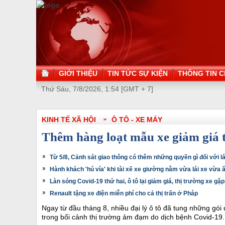
GIỚI THIỆU
TIN TỨC SỰ KIỆN
THÔNG TIN C
Thứ Sáu, 7/8/2026, 1:54 [GMT + 7]
KINH TẾ XÃ HỘI
Ô TÔ - XE MÁY
Thêm hàng loạt mẫu xe giảm giá t
Từ 5/8, Cảnh sát giao thông có thêm những quyền gì đối với lá
Hành khách 'hú vía' khi tài xế xe giường nằm vừa lái xe vừa 
Làn sóng Covid-19 thứ hai, ô tô lại giảm giá, thị trường xe gặ
Renault tặng xe điện miễn phí cho cả thị trấn ở Pháp
Ngay từ đầu tháng 8, nhiều đại lý ô tô đã tung những gói
trong bối cảnh thị trường ảm đạm do dịch bệnh Covid-19.