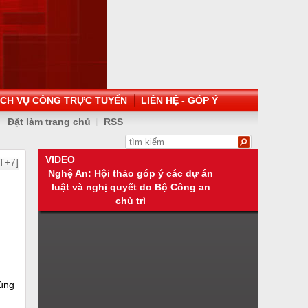
ỊCH VỤ CÔNG TRỰC TUYẾN
LIÊN HỆ - GÓP Ý
Đặt làm trang chủ
RSS
VIDEO
T+7]
Nghệ An: Hội thảo góp ý các dự án
luật và nghị quyết do Bộ Công an
chủ trì
dùng