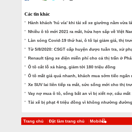
Các tin khác
Hành khách 'hú vía' khi tài xế xe giường nằm vừa l
Nhiều ô tô mới 2021 ra mắt, hứa hẹn sắp về Việt N
Làn sóng Covid-19 thứ hai, ô tô lại giảm giá, thị t
Từ 5/8/2020: CSGT cấp huyện được tuần tra, xử phạ
Renault tặng xe điện miễn phí cho cả thị trấn ở Ph
Ô tô cắt lỗ xả hàng, giảm tới 180 triệu đồng
Ô tô mất giá quá nhanh, khách mua sớm tiếc ngẩn
Xe SUV lai liên tiếp ra mắt, sức sống mới cho thị tr
Vay nợ mua ô tô, sống bất an vì bị xiết nợ, cẩu mất
Tài xế bị phạt 4 triệu đồng vì không nhường đường
Trang chủ
Đặt làm trang chủ
Mobile