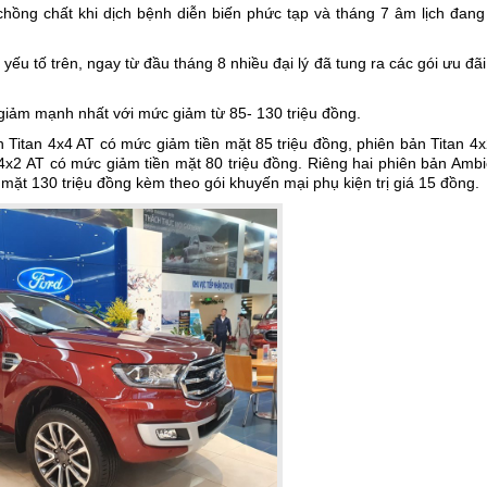
chồng chất khi dịch bệnh diễn biến phức tạp và tháng 7 âm lịch đang
ếu tố trên, ngay từ đầu tháng 8 nhiều đại lý đã tung ra các gói ưu đã
giảm mạnh nhất với mức giảm từ 85- 130 triệu đồng.
 Titan 4x4 AT có mức giảm tiền mặt 85 triệu đồng, phiên bản Titan 4
4x2 AT có mức giảm tiền mặt 80 triệu đồng. Riêng hai phiên bản Amb
ặt 130 triệu đồng kèm theo gói khuyến mại phụ kiện trị giá 15 đồng.