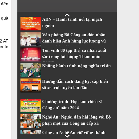
 đến
i quà
ADN – Hành trình nối lại mạch
nguồn
Văn phòng Bộ Công an đón nhận
x2 AT
danh hiệu Anh hùng lực lượng vũ
iente
trang nhân dân
Tôn vinh 80 tập thể, cá nhân xuất
sắc trong lực lượng Tham mưu
CAND
Những hành trình nặng nghĩa tri ân
Hướng dẫn cách đăng ký, cấp biển
số xe trực tuyến lần đầu
Chương trình 'Học làm chiến sĩ
Công an' năm 2024
Nghệ An: Người dân hài lòng với Bộ
phận một cửa Công an cấp xã
Công an Nghệ An giữ vững thành
tích dẫn đầu về cải cách hành chính