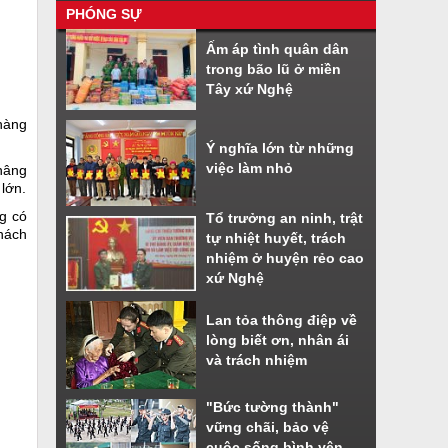
PHÓNG SỰ
Nhiều tiện ích khi sử dụng phần
Ấm áp tình quân dân
mềm VNeiD
trong bão lũ ở miền
Cách đăng ký tài khoản định danh
Tây xứ Nghệ
điện tử
 hàng
Ý nghĩa lớn từ những
việc làm nhỏ
 nâng
 lớn.
g có
Tổ trưởng an ninh, trật
hách
tự nhiệt huyết, trách
nhiệm ở huyện rẻo cao
xứ Nghệ
Lan tỏa thông điệp về
lòng biết ơn, nhân ái
và trách nhiệm
"Bức tường thành"
vững chãi, bảo vệ
cuộc sống bình yên