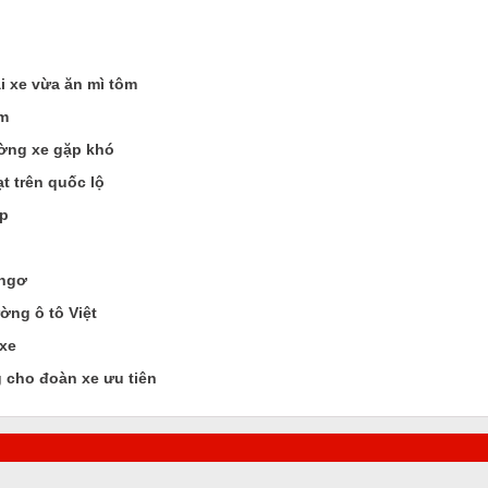
ái xe vừa ăn mì tôm
am
rường xe gặp khó
t trên quốc lộ
áp
 ngơ
ường ô tô Việt
 xe
 cho đoàn xe ưu tiên