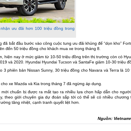
 nhận ưu đãi hơn 100 triệu đồng trong
ũng đã bắt đầu bước vào công cuộc tung ưu đãi khủng để “dọn kho” For
ên đến 50 triệu đồng cho khách mua xe trong tháng 8.
, hiện nay ở mức giảm từ 10-50 triệu đồng trên thị trường còn có Hy
2019 và 2020. Hyundai Hyundai Tucson và SantaFe giảm 10-30 triệu đ
o 3 phiên bản Nissan Sunny, 30 triệu đồng cho Navara và Terra là 10 
ệu cho xe Mazda và Kia trong tháng 7 đã ngừng áp dụng.
 mới chuẩn bị được ra mắt tạo ra nhiều lựa chọn hấp dẫn cho người 
y, theo giới chuyên gia dự đoán sắp tới có thể sẽ có nhiều chương 
ờng tăng nhiệt, cạnh tranh quyết liệt hơn.
Nguồn: Vietnam