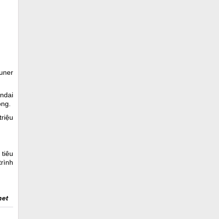
tuner
undai
ồng.
triệu
tiêu
trình
net