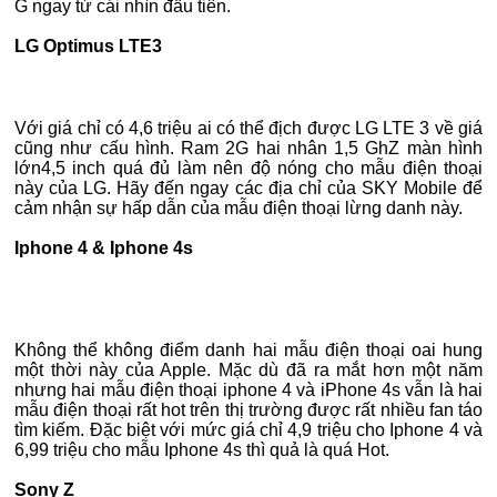
G ngay từ cái nhìn đầu tiên.
LG Optimus LTE3
Với giá chỉ có 4,6 triệu ai có thể địch được LG LTE 3 về giá
cũng như cấu hình. Ram 2G hai nhân 1,5 GhZ màn hình
lớn4,5 inch quá đủ làm nên độ nóng cho mẫu điện thoại
này của LG. Hãy đến ngay các địa chỉ của SKY Mobile để
cảm nhận sự hấp dẫn của mẫu điện thoại lừng danh này.
Iphone 4 & Iphone 4s
Không thể không điểm danh hai mẫu điện thoại oai hung
một thời này của Apple. Mặc dù đã ra mắt hơn một năm
nhưng hai mẫu điện thoại iphone 4 và iPhone 4s vẫn là hai
mẫu điện thoại rất hot trên thị trường được rất nhiều fan táo
tìm kiếm. Đặc biệt với mức giá chỉ 4,9 triệu cho Iphone 4 và
6,99 triệu cho mẫu Iphone 4s thì quả là quá Hot.
Sony Z