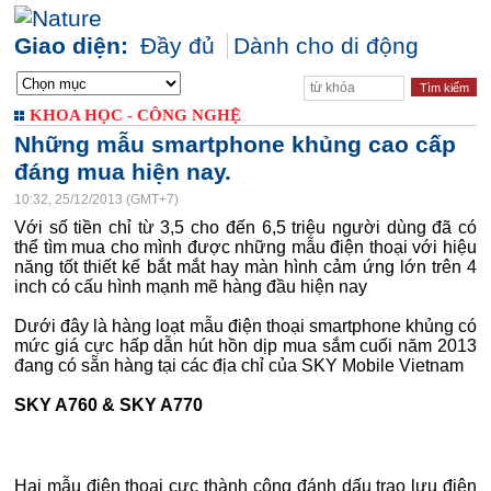
Giao diện:
Đầy đủ
Dành cho di động
KHOA HỌC - CÔNG NGHỆ
Những mẫu smartphone khủng cao cấp
đáng mua hiện nay.
10:32, 25/12/2013 (GMT+7)
Với số tiền chỉ từ 3,5 cho đến 6,5 triệu người dùng đã có
thể tìm mua cho mình được những mẫu điện thoại với hiệu
năng tốt thiết kế bắt mắt hay màn hình cảm ứng lớn trên 4
inch có cấu hình mạnh mẽ hàng đầu hiện nay
Dưới đây là hàng loạt mẫu điện thoại smartphone khủng có
mức giá cực hấp dẫn hút hồn dịp mua sắm cuối năm 2013
đang có sẵn hàng tại các địa chỉ của SKY Mobile Vietnam
SKY A760 & SKY A770
Hai mẫu điện thoại cực thành công đánh dấu trao lưu điện