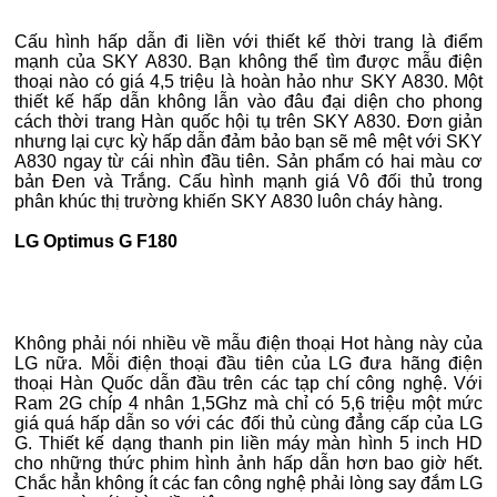
Cấu hình hấp dẫn đi liền với thiết kế thời trang là điểm
mạnh của SKY A830. Bạn không thể tìm được mẫu điện
thoại nào có giá 4,5 triệu là hoàn hảo như SKY A830. Một
thiết kế hấp dẫn không lẫn vào đâu đại diện cho phong
cách thời trang Hàn quốc hội tụ trên SKY A830. Đơn giản
nhưng lại cực kỳ hấp dẫn đảm bảo bạn sẽ mê mệt với SKY
A830 ngay từ cái nhìn đầu tiên. Sản phẩm có hai màu cơ
bản Đen và Trắng. Cấu hình mạnh giá Vô đối thủ trong
phân khúc thị trường khiến SKY A830 luôn cháy hàng.
LG Optimus G F180
Không phải nói nhiều về mẫu điện thoại Hot hàng này của
LG nữa. Mỗi điện thoại đầu tiên của LG đưa hãng điện
thoại Hàn Quốc dẫn đầu trên các tạp chí công nghệ. Với
Ram 2G chíp 4 nhân 1,5Ghz mà chỉ có 5,6 triệu một mức
giá quá hấp dẫn so với các đối thủ cùng đẳng cấp của LG
G. Thiết kế dạng thanh pin liền máy màn hình 5 inch HD
cho những thức phim hình ảnh hấp dẫn hơn bao giờ hết.
Chắc hẳn không ít các fan công nghệ phải lòng say đắm LG