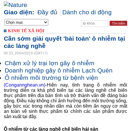
Giao diện:
Đầy đủ
Dành cho di động
KINH TẾ XÃ HỘI
Cần sớm giải quyết 'bài toán' ô nhiễm tại
các làng nghề
06:33, 20/04/2019 (GMT+7)
Chậm xử lý trại lợn gây ô nhiễm
Doanh nghiệp gây ô nhiễm Lạch Quèn
Ô nhiễm môi trường từ bệnh viện
(Congannghean.vn)-
Hiện nay, tình trạng ô nhiễm môi
trường diễn ra khá phổ biến tại các làng nghề chế biến
thực phẩm trên địa bàn tỉnh và trở thành vấn đề đáng báo
động. Điều này không chỉ ảnh hưởng đến môi trường sống,
gây bức xúc trong nhân dân mà còn tiềm ẩn nguy cơ mất
an toàn vệ sinh thực phẩm từ chính các sản phẩm được
sản xuất tại đây.
Ô nhiễm từ các làng nghề
chế biến hải sản