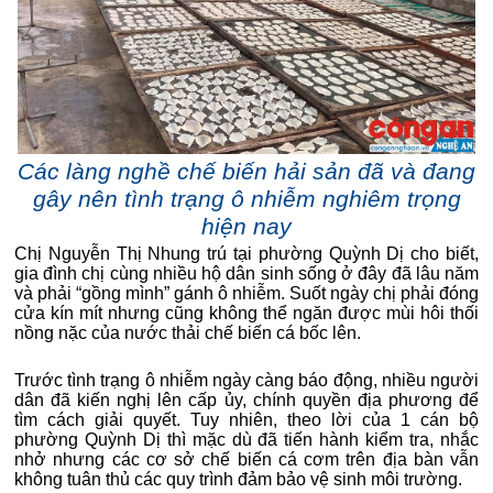
Các làng nghề chế biến hải sản đã và đang
gây nên tình trạng ô nhiễm nghiêm trọng
hiện nay
Chị Nguyễn Thị Nhung trú tại phường Quỳnh Dị cho biết,
gia đình chị cùng nhiều hộ dân sinh sống ở đây đã lâu năm
và phải “gồng mình” gánh ô nhiễm. Suốt ngày chị phải đóng
cửa kín mít nhưng cũng không thể ngăn được mùi hôi thối
nồng nặc của nước thải chế biến cá bốc lên.
Trước tình trạng ô nhiễm ngày càng báo động, nhiều người
dân đã kiến nghị lên cấp ủy, chính quyền địa phương để
tìm cách giải quyết. Tuy nhiên, theo lời của 1 cán bộ
phường Quỳnh Dị thì mặc dù đã tiến hành kiểm tra, nhắc
nhở nhưng các cơ sở chế biến cá cơm trên địa bàn vẫn
không tuân thủ các quy trình đảm bảo vệ sinh môi trường.