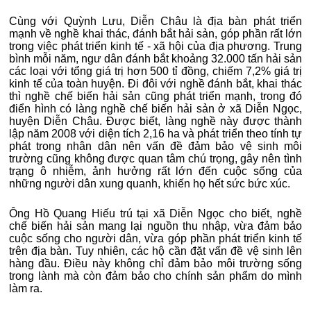
Cùng với Quỳnh Lưu, Diễn Châu là địa bàn phát triển
mạnh về nghề khai thác, đánh bắt hải sản, góp phần rất lớn
trong việc phát triển kinh tế - xã hội của địa phương. Trung
bình mỗi năm, ngư dân đánh bắt khoảng 32.000 tấn hải sản
các loại với tổng giá trị hơn 500 tỉ đồng, chiếm 7,2% giá trị
kinh tế của toàn huyện. Đi đôi với nghề đánh bắt, khai thác
thì nghề chế biến hải sản cũng phát triển mạnh, trong đó
điển hình có làng nghề chế biến hải sản ở xã Diễn Ngọc,
huyện Diễn Châu. Được biết, làng nghề này được thành
lập năm 2008 với diện tích 2,16 ha và phát triển theo tính tự
phát trong nhân dân nên vấn đề đảm bảo vệ sinh môi
trường cũng không được quan tâm chú trọng, gây nên tình
trạng ô nhiễm, ảnh hưởng rất lớn đến cuộc sống của
những người dân xung quanh, khiến họ hết sức bức xúc.
Ông Hồ Quang Hiếu trú tại xã Diễn Ngọc cho biết, nghề
chế biến hải sản mang lại nguồn thu nhập, vừa đảm bảo
cuộc sống cho người dân, vừa góp phần phát triển kinh tế
trên địa bàn. Tuy nhiên, các hộ cần đặt vấn đề vệ sinh lên
hàng đầu. Điều này không chỉ đảm bảo môi trường sống
trong lành mà còn đảm bảo cho chính sản phẩm do mình
làm ra.