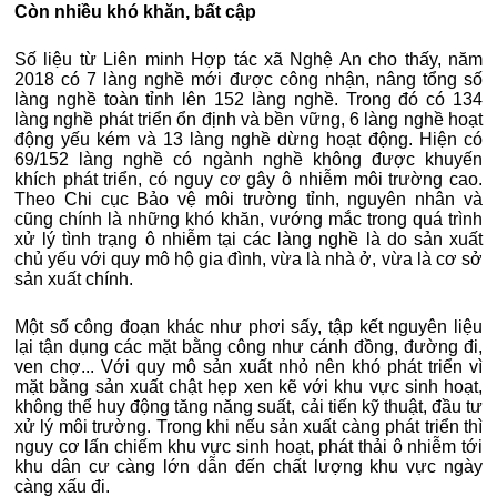
Còn nhiều khó khăn, bất cập
Số liệu từ Liên minh Hợp tác xã Nghệ An cho thấy, năm
2018 có 7 làng nghề mới được công nhận, nâng tổng số
làng nghề toàn tỉnh lên 152 làng nghề. Trong đó có 134
làng nghề phát triển ổn định và bền vững, 6 làng nghề hoạt
động yếu kém và 13 làng nghề dừng hoạt động. Hiện có
69/152 làng nghề có ngành nghề không được khuyến
khích phát triển, có nguy cơ gây ô nhiễm môi trường cao.
Theo Chi cục Bảo vệ môi trường tỉnh, nguyên nhân và
cũng chính là những khó khăn, vướng mắc trong quá trình
xử lý tình trạng ô nhiễm tại các làng nghề là do sản xuất
chủ yếu với quy mô hộ gia đình, vừa là nhà ở, vừa là cơ sở
sản xuất chính.
Một số công đoạn khác như phơi sấy, tập kết nguyên liệu
lại tận dụng các mặt bằng công như cánh đồng, đường đi,
ven chợ... Với quy mô sản xuất nhỏ nên khó phát triển vì
mặt bằng sản xuất chật hẹp xen kẽ với khu vực sinh hoạt,
không thể huy động tăng năng suất, cải tiến kỹ thuật, đầu tư
xử lý môi trường. Trong khi nếu sản xuất càng phát triển thì
nguy cơ lấn chiếm khu vực sinh hoạt, phát thải ô nhiễm tới
khu dân cư càng lớn dẫn đến chất lượng khu vực ngày
càng xấu đi.