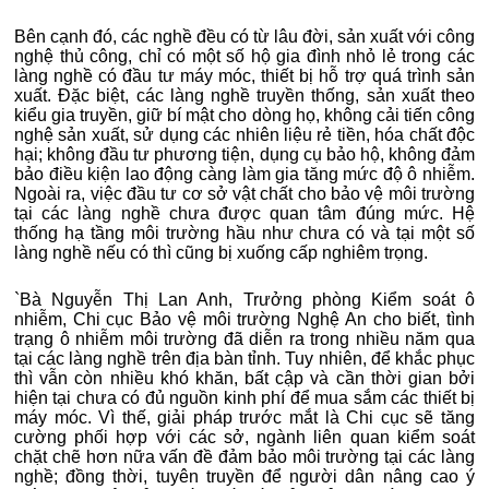
Bên cạnh đó, các nghề đều có từ lâu đời, sản xuất với công
nghệ thủ công, chỉ có một số hộ gia đình nhỏ lẻ trong các
làng nghề có đầu tư máy móc, thiết bị hỗ trợ quá trình sản
xuất. Đặc biệt, các làng nghề truyền thống, sản xuất theo
kiểu gia truyền, giữ bí mật cho dòng họ, không cải tiến công
nghệ sản xuất, sử dụng các nhiên liệu rẻ tiền, hóa chất độc
hại; không đầu tư phương tiện, dụng cụ bảo hộ, không đảm
bảo điều kiện lao động càng làm gia tăng mức độ ô nhiễm.
Ngoài ra, việc đầu tư cơ sở vật chất cho bảo vệ môi trường
tại các làng nghề chưa được quan tâm đúng mức. Hệ
thống hạ tầng môi trường hầu như chưa có và tại một số
làng nghề nếu có thì cũng bị xuống cấp nghiêm trọng.
`Bà Nguyễn Thị Lan Anh, Trưởng phòng Kiểm soát ô
nhiễm, Chi cục Bảo vệ môi trường Nghệ An cho biết, tình
trạng ô nhiễm môi trường đã diễn ra trong nhiều năm qua
tại các làng nghề trên địa bàn tỉnh. Tuy nhiên, để khắc phục
thì vẫn còn nhiều khó khăn, bất cập và cần thời gian bởi
hiện tại chưa có đủ nguồn kinh phí để mua sắm các thiết bị
máy móc. Vì thế, giải pháp trước mắt là Chi cục sẽ tăng
cường phối hợp với các sở, ngành liên quan kiểm soát
chặt chẽ hơn nữa vấn đề đảm bảo môi trường tại các làng
nghề; đồng thời, tuyên truyền để người dân nâng cao ý