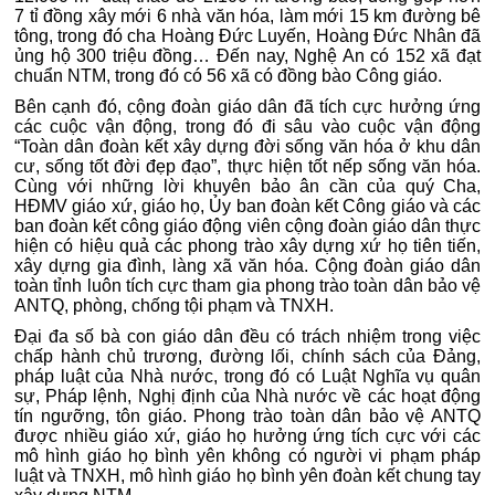
7 tỉ đồng xây mới 6 nhà văn hóa, làm mới 15 km đường bê
tông, trong đó cha Hoàng Đức Luyến, Hoàng Đức Nhân đã
ủng hộ 300 triệu đồng… Đến nay, Nghệ An có 152 xã đạt
chuẩn NTM, trong đó có 56 xã có đồng bào Công giáo.
Bên cạnh đó, cộng đoàn giáo dân đã tích cực hưởng ứng
các cuộc vận động, trong đó đi sâu vào cuộc vận động
“Toàn dân đoàn kết xây dựng đời sống văn hóa ở khu dân
cư, sống tốt đời đẹp đạo”, thực hiện tốt nếp sống văn hóa.
Cùng với những lời khuyên bảo ân cần của quý Cha,
HĐMV giáo xứ, giáo họ, Ủy ban đoàn kết Công giáo và các
ban đoàn kết công giáo động viên cộng đoàn giáo dân thực
hiện có hiệu quả các phong trào xây dựng xứ họ tiên tiến,
xây dựng gia đình, làng xã văn hóa. Cộng đoàn giáo dân
toàn tỉnh luôn tích cực tham gia phong trào toàn dân bảo vệ
ANTQ, phòng, chống tội phạm và TNXH.
Đại đa số bà con giáo dân đều có trách nhiệm trong việc
chấp hành chủ trương, đường lối, chính sách của Đảng,
pháp luật của Nhà nước, trong đó có Luật Nghĩa vụ quân
sự, Pháp lệnh, Nghị định của Nhà nước về các hoạt động
tín ngưỡng, tôn giáo.
Phong trào toàn dân bảo vệ ANTQ
được nhiều giáo xứ, giáo họ hưởng ứng tích cực với các
mô hình giáo họ bình yên không có người vi phạm pháp
luật và TNXH, mô hình giáo họ bình yên đoàn kết chung tay