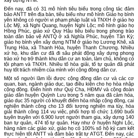
xây dựng NTM.
Đến nay, đã có 31 mô hình tiêu biểu trong công tác đảm
bảo ANTT trên địa bàn, tiêu biểu như mô hình Giáo họ bình
yên không có người vi phạm pháp luật và TNXH ở giáo họ
Lộc Mỹ, xã Nghi Quang, huyện Nghi Lộc; mô hình giáo họ
Hồng Phúc, giáo xứ Quy Hậu tiêu biểu trong phong trào
toàn dân bảo vệ ANTQ ở xã Nghĩa Phúc, huyện Tân Kỳ;
giáo họ bình yên xây dựng NTM ở giáo họ Lương Khê, xã
Trung Hòa, xã Thanh Hòa, huyện Thanh Chương. Nhiều
xứ họ, khu dân cư đã đi sâu phát động xây dựng phong
trào xứ họ trở thành khu dân cư an toàn, làm chủ, không có
tội phạm và TNXH. Nhiều tổ hòa giải, tổ tự quản đã phát
huy tốt trách nhiệm của mình với cộng đồng dân cư.
Một số người lầm lỗi được cộng đồng dân cư và các cơ
quan, ban, ngành giáo dục, tạo điều kiện cho họ hòa nhập
cộng đồng. Điển hình như Quý Cha, HĐMV và cộng đoàn
giáo dân huyện Quỳnh Lưu trong 5 năm qua đã cảm hóa,
giáo dục 35 người có khuyết điểm hòa nhập cộng đồng, cai
nghiện thành công cho 13 đối tượng nghiện ma túy, hòa
giải thành công 114 vụ việc, phối hợp tổ chức 1.690 buổi
tuyên truyền với 6.900 lượt người tham gia, xây dựng 140
ban tự quản, 474 tổ tự quản. Hay như ở huyện Nghi Lộc,
hàng năm các giáo xứ, giáo họ có 100% số hộ ký cam kết
thực hiện tốt ANTT và đảm bảo trật tự ATGT. Đến nay, các