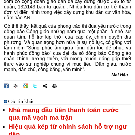
xóm có cộng đoàn giáo dân đã xây dựng được 396 tổ tự
quản, 132/143 ban tự quản... Nhiều khu dân cư trở thành
đơn vị điển hình trong việc xây dựng khu dân cư văn hóa,
đảm bảo ANTT.
Có thể thấy, kết quả của phong trào thi đua yêu nước trong
đồng bào Công giáo những năm qua một phần là nhờ sự
quan tâm, hỗ trợ kịp thời của cấp ủy, chính quyền địa
phương. Và quan trọng hơn nữa là sự nỗ lực, cố gắng với
tâm niệm “Sống phúc âm giữa lòng dân tộc để phục vụ
hạnh phúc đồng bào” của đại đa số đồng bào Công giáo
chân chính, lương thiện, với mong muốn đóng góp thiết
thực vào sự nghiệp chung vì mục tiêu “Dân giàu, nước
mạnh, dân chủ, công bằng, văn minh”.
Mai Hậu
Các tin khác
Nhà mạng đầu tiên thanh toán cước
qua mã vạch ma trận
Hiệu quả kép từ chính sách hỗ trợ ngư
dân