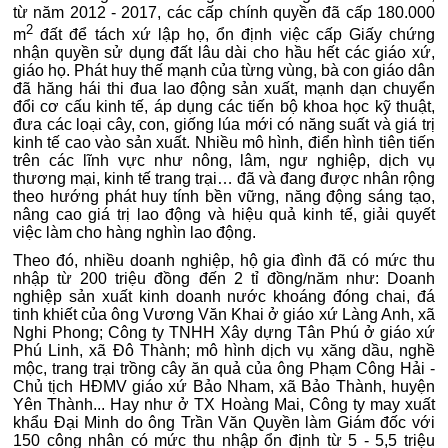
từ năm 2012 - 2017, các cấp chính quyền đã cấp 180.000
2
m
đất để tách xứ lập họ, ổn định việc cấp Giấy chứng
nhận quyền sử dụng đất lâu dài cho hầu hết các giáo xứ,
giáo họ.
Phát huy thế mạnh của từng vùng, bà con giáo dân
đã hăng hái thi đua lao động sản xuất, mạnh dạn chuyển
đổi cơ cấu kinh tế, áp dụng các tiến bộ khoa học kỹ thuật,
đưa các loại cây, con, giống lúa mới có năng suất và giá trị
kinh tế cao vào sản xuất. Nhiều mô hình, điển hình tiên tiến
trên các lĩnh vực như nông, lâm, ngư nghiệp, dịch vụ
thương mại, kinh tế trang trại… đã và đang được nhân rộng
theo hướng phát huy tính bền vững, năng động sáng tạo,
nâng cao giá trị lao động và hiệu quả kinh tế, giải quyết
việc làm cho hàng nghìn lao động.
Theo đó, nhiều doanh nghiệp, hộ gia đình đã có mức thu
nhập từ 200 triệu đồng đến 2 tỉ đồng/năm như: Doanh
nghiệp sản xuất kinh doanh nước khoáng đóng chai, đá
tinh khiết của ông Vương Văn Khai ở giáo xứ Làng Anh, xã
Nghi Phong; Công ty TNHH Xây dựng Tân Phú ở giáo xứ
Phú Linh, xã Đô Thành; mô hình dịch vụ xăng dầu, nghề
mộc, trang trại trồng cây ăn quả của ông Phạm Công Hải -
Chủ tịch HĐMV giáo xứ Bảo Nham, xã Bảo Thành, huyện
Yên Thành... Hay như ở TX Hoàng Mai, Công ty may xuất
khẩu Đại Minh do ông Trần Văn Quyền làm Giám đốc với
150 công nhân có mức thu nhập ổn định từ 5 - 5,5 triệu