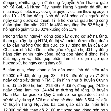
đồng/người/tháng; gia đình ông Nguyễn Văn Thao ở giáo
xứ Kẻ Gai, xã Hưng Tây, huyện Hưng Nguyên đã đầu tư
mua máy ủi, ôtô, máy cưa giải quyết việc làm thường xuyên
cho 10 - 15 lao động.
Nhờ đó, đời sống của người dân
ngày càng được cải thiện. Tỉ lệ hộ khá và giàu trong cộng
đoàn giáo dân năm 2012 là 46% nay tăng lên 52,5%; tỉ lệ
hộ nghèo giảm từ 16,02% xuống còn 11%.
Phong trào tự nguyện đóng góp xây dựng cơ sở hạ tầng,
tham gia xây dựng NTM, đô thị văn minh được cộng đoàn
giáo dân hưởng ứng tích cực, có sự đồng thuận của quý
Cha, các nhà hảo tâm, nhiều giáo xứ, giáo họ đã huy động
hàng trăm nghìn ngày công, đóng góp hàng tỉ đồng, hiến
đất, nguyên vật liệu góp phần làm cho diện mạo quê
hương xứ, họ ngày càng thay đổi.
5 năm qua, cộng đoàn giáo dân toàn tỉnh đã hiến trên
2
99.000 m
đất, đóng góp 38 tỉ 513 triệu đồng và 71.895
ngày công xây dựng NTM. Điển hình như ở huyện Quỳnh
2
Lưu đã có 800 hộ hiến 21.989 m
đất ở, đóng góp 24.185
ngày công, làm mới 24.484 m đường bê tông. Ở huyện
Nam Đàn, tại giáo xứ Quy Chính với sự giúp đỡ của cha
2
xứ đã xây dựng 6.376 m đường bê tông, hiến 3.504 m
đất.
Ở huyện Hưng Nguyên, bà con giáo dân đã hiến trên
2
12.000 m
đất, tháo dỡ 2.100 m tường bao, đóng góp hơn