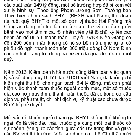
cầu xuất toán 149 tỷ đồng, một số trường hợp đã bị xem xét
xử lý hình sự. Theo ông Phạm Lương Sơn, Trưởng ban
Thực hiện chính sách BHYT (BHXH Việt Nam), thủ đoạn
rút ruột quỹ BHYT ở một số đơn vị thuộc Hải Phòng mà
Công an đang tiếp tục làm rõ là scan chữ ký cũ của người
bệnh vào một tấm mica, rồi nhân viên y tế tô chữ ký lên các
bệnh án để BHYT thanh toán. Hay ở BVĐK Kiên Giang có
đến 200 bệnh nhân không có hồ sơ bệnh án, nhưng lại có
phiếu đề nghị thanh toán trên 300 triệu đồng! Ở Nam Định
còn có tình trạng lợi dụng ba trẻ em đã qua đời để rút ruột
quỹ.
Năm 2013, Kiểm toán Nhà nước cũng kiểm toán việc quản
lý và sử dụng quỹ BHYT tại BHXH Việt Nam, đã không chỉ
kiến nghị thu hồi cho ngân sách 6,4 tỷ đồng, mà còn phát
hiện việc thanh toán thuốc ngoài danh mục, một số thuốc
giá cao hơn quy định, thanh toán thuốc đã có trong cơ cấu
dịch vụ phẫu thuật, chi phí dịch vụ kỹ thuật cao chưa được
Bộ Y tế phê duyệt.
Một vấn đề khiến người tham gia BHYT không thể không lo
ngại, đó là việc đấu thầu thuốc: giá cùng một loại thuốc có
sự chênh lệch giữa các tỉnh, giữa các BV trong tỉnh và giữa
các BV với thị trường. Việc áp dụng cơ chế đấu thầu mới