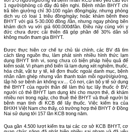
với 2-3 người/giường và bệnh nhân KCB theo yêu cầu với
1 người/phòng có đầy đủ tiện nghi. Bệnh nhân BHYT chi
trả tiền giường chỉ 30-100 ngàn đồng/ngày, nhưng phòng
dịch vụ có loại 1 triệu đồng/ngày; hoặc khám bệnh theo
BHYT với giá 5-30.000 đồng /lần, nhưng ngay phòng bên
khám dịch vụ với giá 600.000đ/lần. Điều này cùng với y
đức chưa được cải thiện đã góp phần để 30% dân số
không muốn tham gia BHYT.
Được thực hiện cơ chế tự chủ tài chính, các BV đã tìm
cách tăng nguồn thu, làm phát sinh nhiều hình thức lạm
dụng BHYT tinh vi, song chưa có biện pháp hiệu quả để
kiểm soát. Vi phạm phổ biến là lạm dụng xét nghiệm, thuốc,
hóa chất, vật tư y tế, kê đơn thuốc ngoài danh mục, bệnh
nhân nằm ghép nhưng vẫn thanh toán mỗi người/giường,
lập hồ sơ bệnh án khống v.v… Có nơi, cán bộ y tế sử dụng
thẻ BHYT của người thân để làm thủ tục lấy thuốc ở BV;
người có thẻ BHYT lạm dụng khi cho mượn thẻ, đi khám
nhiều nơi trong ngày, cho thuê thẻ BHYT và thuê người bị
bệnh mạn tính đi KCB để lấy thuốc. Việc kiểm tra của
BHXH Việt Nam cho thấy, có trường hợp thẻ BHYT ở Đồng
Nai sử dụng tới 157 lần KCB trong năm.
Qua gần 4.500 lượt kiểm tra tại các cơ sở KCB BHYT, cơ
quan chức năng đã phát hiện nhiều sai phạm và đã yêu