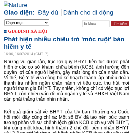
Giao diện:
Đầy đủ
Dành cho di động
GIA ĐÌNH XÃ HỘI
Phát hiện nhiều chiêu trò 'móc ruột' bảo
hiểm y tế
16:06, 16/07/2014 (GMT+7)
Những vụ gian lận, trục lợi quỹ BHYT liên tục được phát
hiện ở các cơ sở khám, chữa bệnh (KCB), ảnh hưởng đến
quyền lợi của người bệnh, gây mất lòng tin của nhân dân.
Vì thế, Bộ Y tế vừa công bố kế hoạch thành lập nhiều đoàn
thanh tra nhằm ngăn chặn hành vi tiêu cực, thu hút mọi
người tham gia BHYT. Tuy nhiên, không chỉ có việc trục lợi
BHYT, còn nhiều vấn đề mà ngành y tế và BHXH Việt Nam
cần phải thẳng thắn nhìn nhận.
Kết quả giám sát về BHYT của Ủy ban Thường vụ Quốc
hội mới đây cũng chỉ ra: Một số BV đã tạo nên bức tranh
tương phản về sự chênh lệch giữa KCB dịch vụ với BHYT,
khi cùng một khoa hình thành 2 chế độ: bệnh nhân BHYT