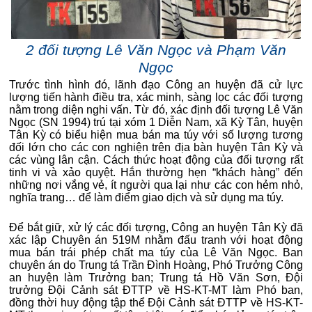
2 đối tượng Lê Văn Ngọc và Phạm Văn
Ngọc
Trước tình hình đó, lãnh đạo Công an huyện đã cử lực
lượng tiến hành điều tra, xác minh, sàng lọc các đối tượng
nằm trong diện nghi vấn. Từ đó, xác định đối tượng Lê Văn
Ngọc (SN 1994) trú tại xóm 1 Diễn Nam, xã Kỳ Tân, huyện
Tân Kỳ có biểu hiện mua bán ma túy với số lượng tương
đối lớn cho các con nghiện trên địa bàn huyện Tân Kỳ và
các vùng lân cận. Cách thức hoạt động của đối tượng rất
tinh vi và xảo quyệt. Hắn thường hẹn “khách hàng” đến
những nơi vắng vẻ, ít người qua lại như các con hẻm nhỏ,
nghĩa trang… để làm điểm giao dịch và sử dụng ma túy.
Để bắt giữ, xử lý các đối tượng, Công an huyện Tân Kỳ đã
xác lập Chuyên án 519M nhằm đấu tranh với hoạt động
mua bán trái phép chất ma túy của Lê Văn Ngọc. Ban
chuyên án do Trung tá Trần Đình Hoàng, Phó Trưởng Công
an huyện làm Trưởng ban; Trung tá Hồ Văn Sơn, Đội
trưởng Đội Cảnh sát ĐTTP về HS-KT-MT làm Phó ban,
đồng thời huy động tập thể Đội Cảnh sát ĐTTP về HS-KT-