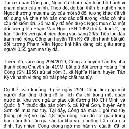
Tại cơ quan Công an, Ngọc đã khai nhận toàn bộ hành vi
phạm pháp của mình. Theo đó, do bản thân bị nghiện nên
Ngọc thường mua ma túy của một số đối tượng khác để về
sử dụng và chia nhỏ bán cho các đối tượng khác có nhu
cầu để kiếm lời. Số ma túy đá trên được Ngọc mua của một
đối tượng tên Phạm Văn Ngọc (SN 1992) trú tại khối 2, thị
trấn Tân Kỳ với giá 4 triệu đồng vào sáng 29/5. Tiếp tục đấu
tranh mở rộng, Công an huyện Tân Kỳ đã tiến hành bắt giữ
đối tượng Phạm Văn Ngọc khi hắn đang cất giấu trong
người 0,55 gam ma túy đá.
Trước đó, vào sáng 29/4/2019, Công an huyện Tân Kỳ phá
thành công Chuyên án 419M, bắt giữ đối tượng Hoàng Thị
Công (SN 1959) trú tại xóm 3, xã Nghĩa Hành, huyện Tân
Kỳ về hành vi tàng trữ trái phép chất ma túy.
Cụ thể, vào khoảng 9 giờ ngày 29/4, Công tìm gặp một
người đàn ông không rõ lai lịch địa chỉ trong một quán
nước tại khu vực ngã tư giao cắt đường Hồ Chí Minh và
Quốc lộ 7 thuộc địa bàn xóm 6, xã Khai Sơn, huyện Anh
Sơn để mua ma túy. Tại đây, Công đã mua 1 gói ma túy
(hồng phiến) với giá 4,8 triệu đồng, sau đó cất giấu trong
bao cám thức ăn gia súc tại khu vực chuồng trâu của gia
đình. Tuy nhiên, Công không ngờ mọi hành vi của thị đã lọt