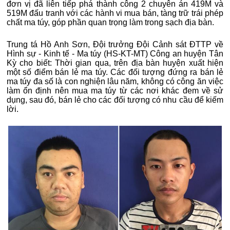
đơn vị đã liên tiếp phá thành công 2 chuyên án 419M và
519M đấu tranh với các hành vi mua bán, tàng trữ trái phép
chất ma túy, góp phần quan trọng làm trong sạch địa bàn.
Trung tá Hồ Anh Sơn, Đội trưởng Đội Cảnh sát ĐTTP về
Hình sự - Kinh tế - Ma túy (HS-KT-MT) Công an huyện Tân
Kỳ cho biết: Thời gian qua, trên địa bàn huyện xuất hiện
một số điểm bán lẻ ma túy. Các đối tượng đứng ra bán lẻ
ma túy đa số là con nghiện lâu năm, không có công ăn việc
làm ổn định nên mua ma túy từ các nơi khác đem về sử
dụng, sau đó, bán lẻ cho các đối tượng có nhu cầu để kiếm
lời.