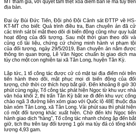
MT tham gia, với quyết tâm triệt xoá điểm bán lẻ ma túy trên
địa bàn.
Đại úy Bùi Đức Tiến, Đội phó Đội Cảnh sát ĐTTP về HS-
KT-MT cho biết: Quá trình điều tra, Ban chuyên án đã cử
các trinh sát bí mật theo dõi di biến động cũng như quy luật
hoạt động của đối tượng. Sau một thời gian theo dõi và
củng cố tài liệu, chứng cứ chứng minh hành vi phạm tội
của đối tượng, ngày 29/5/2019, Ban chuyên án nắm được
thông tin quan trọng, Lê Văn Ngọc chuẩn bị giao dịch ma
túy cho một con nghiện tại xã Tân Long, huyện Tân Kỳ.
Lập tức, 1 tổ công tác được cử có mặt tại địa điểm nói trên
tiến hành theo dõi, mật phục mọi di biến động của đối
tượng, chờ thời cơ thích hợp bắt giữ. Đến khoảng 8 giờ 30
phút cùng ngày, Tổ công tác phát hiện Ngọc từ khu vực nhà
văn hóa khối 2, thị trấn Tân Kỳ bắt xe đi đến khu vực cổng
chào ngã 3 đường liên xóm giao với Quốc lộ 48E thuộc địa
bàn xóm Tân Long, xã Tân Long. Vài phút sau thì phát hiện
có một đối tượng khác xuất hiện. Chờ đến khi Ngọc tiến
hành giao dịch “hàng”, Tổ công tác nhanh chóng ập đến bắt
giữ, tịch thu trên tay đối tượng 1 gói ma túy đá có tổng khối
lượng 4,93 gam.