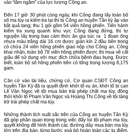
vào “tầm ngắm” của lực lượng Công an.
Đến 17 giờ 30 phút cùng ngày, khi Công đang lấy toàn bộ
số ma túy ra kiểm tra lại thì bị Công an huyện Tân kỳ ập vào
bắt quả tang; thu 1 gói gồm 54 viên hồng phiến. Tiến hành
kiểm tra xung quanh khu vực Công đang đứng, thị tự
nguyện lấy trong bao cám thức ăn gia súc ra 1 đoạn ống
nhựa màu trắng dài 16 cm được gián kín 2 đầu bên trong
có chứa 24 viên hồng phiến giao nộp cho Công an. Công
khai nhận, toàn bộ 78 viên hồng phiến được thị mua về cất
giấu để sử dụng với mục đích chữa bệnh đau bụng. Được
biết, toàn bộ số hồng phiến trên có tổng trọng lượng 8,175
gam.
Căn cứ vào tài liệu, chứng cứ, Cơ quan CSĐT Công an
huyện Tân Kỳ đã ra quyết định khởi tố vụ án, khởi tố bị can
Lê Văn Ngọc về tội mua bán trái phép chất ma túy, đồng
thời khởi tố Phạm Văn Ngọc và Hoàng Thị Công về tội tàng
trữ trái phép chất ma túy.
Những thành tích xuất sắc trên của Công an huyện Tân Kỳ
đã góp phần quan trọng trong việc đẩy lùi tội phạm ma túy,
quyết không để hình thành các đường dây mua bán ma túy
lớn trên địa bàn, từng bước xoá bỏ hoàn toàn các tụ điểm,