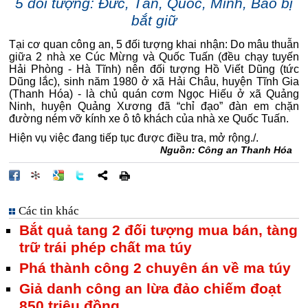
5 đối tượng: Đức, Tấn, Quốc, Minh, Bảo bị
bắt giữ
Tại cơ quan công an, 5 đối tượng khai nhận: Do mâu thuẫn
giữa 2 nhà xe Cúc Mừng và Quốc Tuấn (đều chạy tuyến
Hải Phòng - Hà Tĩnh) nên đối tượng Hồ Viết Dũng (tức
Dũng lắc), sinh năm 1980 ở xã Hải Châu, huyện Tĩnh Gia
(Thanh Hóa) - là chủ quán cơm Ngọc Hiếu ở xã Quảng
Ninh, huyện Quảng Xương đã “chỉ đạo” đàn em chặn
đường ném vỡ kính xe ô tô khách của nhà xe Quốc Tuấn.
Hiện vụ việc đang tiếp tục được điều tra, mở rộng./.
Nguồn: Công an Thanh Hóa
Các tin khác
Bắt quả tang 2 đối tượng mua bán, tàng
trữ trái phép chất ma túy
Phá thành công 2 chuyên án về ma túy
Giả danh công an lừa đảo chiếm đoạt
850 triệu đồng