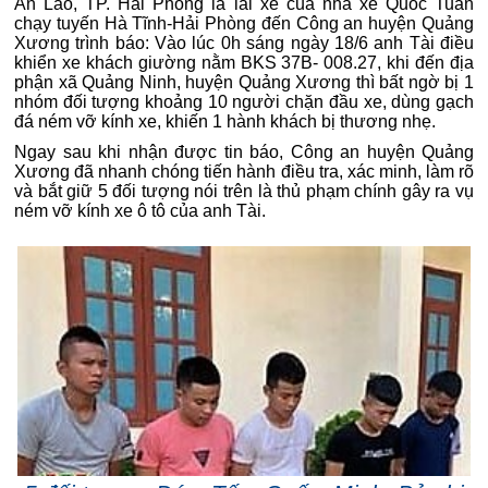
An Lão, TP. Hải Phòng là lái xe của nhà xe Quốc Tuấn
chạy tuyến Hà Tĩnh-Hải Phòng đến Công an huyện Quảng
Xương trình báo: Vào lúc 0h sáng ngày 18/6 anh Tài điều
khiển xe khách giường nằm BKS 37B- 008.27, khi đến địa
phận xã Quảng Ninh, huyện Quảng Xương thì bất ngờ bị 1
nhóm đối tượng khoảng 10 người chặn đầu xe, dùng gạch
đá ném vỡ kính xe, khiến 1 hành khách bị thương nhẹ.
Ngay sau khi nhận được tin báo, Công an huyện Quảng
Xương đã nhanh chóng tiến hành điều tra, xác minh, làm rõ
và bắt giữ 5 đối tượng nói trên là thủ phạm chính gây ra vụ
ném vỡ kính xe ô tô của anh Tài.