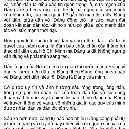
và Nhân dân ta điều xác tín quan trọng là, sức mạnh của
Đảng và sự bền vững của chế độ bắt nguồn từ sức mạnh
của lòng dân, của mối quan hệ gắn bó máu thịt giữa Đảng
với dân, giữa dân với Đảng đồng thời là sức mạnh đại
đoàn kết toàn dân tộc, kết hợp hữu cơ giữa sức mạnh dân
tộc với sức mạnh thời đại.
Đúng quy luật, thuận lòng dân và hợp thời đại – đó là bí
quyết của thành công, là đảm bảo chắc chắn của thắng lợi
theo chỉ dẫn của Hồ Chí Minh mà Đảng ta đã không ngừng
vận dụng và phát triển sáng tạo.
Dân là gốc của Nước nên dân giàu thì nước mạnh. Đảng vì
dân, vì nước nên dân tin Đảng, theo Đảng, ủng hộ và bảo
vệ Đảng, bởi dân hiểu rõ, Đảng là Đảng của mình.
Có được uy tín và ảnh hưởng sâu rộng trong lòng dân,
trong sự gắn bó đoàn kết của toàn dân tộc và sự đồng
thuận xã hội như vậy là niềm tự hào chính đáng của Đảng
về truyền thống vẻ vang, về những giá trị cao quý của mình
được nhân dân và dân tộc tôn vinh.
Sâu xa hơn nữa, càng tự hào bao nhiêu Đảng càng phải tự
ý thức rõ ràng và đầy đủ bấy nhiêu về cội nguồn sâu xa của
sức mạnh, sức sống của Đảng chính là Dân, từ nhân dân