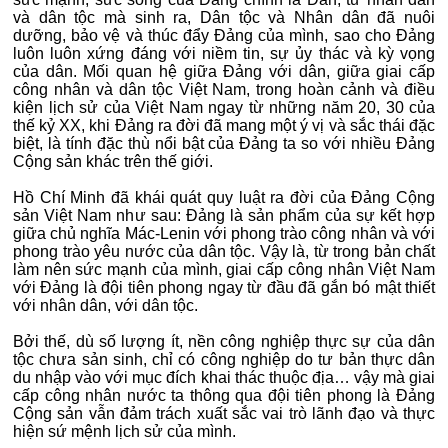
và dân tộc mà sinh ra, Dân tộc và Nhân dân đã nuôi
dưỡng, bảo vệ và thúc đẩy Đảng của mình, sao cho Đảng
luôn luôn xứng đáng với niềm tin, sự ủy thác và kỳ vọng
của dân. Mối quan hệ giữa Đảng với dân, giữa giai cấp
công nhân và dân tộc Việt Nam, trong hoàn cảnh và điều
kiện lịch sử của Việt Nam ngay từ những năm 20, 30 của
thế kỷ XX, khi Đảng ra đời đã mang một ý vị và sắc thái đặc
biệt, là tính đặc thù nổi bật của Đảng ta so với nhiều Đảng
Cộng sản khác trên thế giới.
Hồ Chí Minh đã khái quát quy luật ra đời của Đảng Cộng
sản Việt Nam như sau: Đảng là sản phẩm của sự kết hợp
giữa chủ nghĩa Mác-Lenin với phong trào công nhân và với
phong trào yêu nước của dân tộc. Vậy là, từ trong bản chất
làm nên sức mạnh của mình, giai cấp công nhân Việt Nam
với Đảng là đội tiên phong ngay từ đầu đã gắn bó mật thiết
với nhân dân, với dân tộc.
Bởi thế, dù số lượng ít, nền công nghiệp thực sự của dân
tộc chưa sản sinh, chỉ có công nghiệp do tư bản thực dân
du nhập vào với mục đích khai thác thuộc địa… vậy mà giai
cấp công nhân nước ta thông qua đội tiên phong là Đảng
Cộng sản vẫn đảm trách xuất sắc vai trò lãnh đạo và thực
hiện sứ mệnh lịch sử của mình.