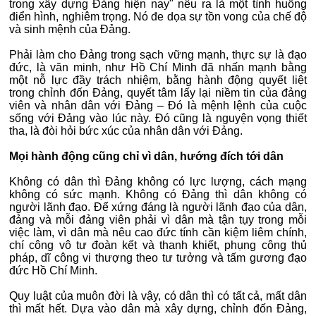
trong xây dựng Đảng hiện nay" nêu ra là một tình huống
điển hình, nghiêm trọng. Nó đe dọa sự tồn vong của chế độ
và sinh mệnh của Đảng.
Phải làm cho Đảng trong sạch vững mạnh, thực sự là đạo
đức, là văn minh, như Hồ Chí Minh đã nhấn mạnh bằng
một nỗ lực đầy trách nhiệm, bằng hành động quyết liệt
trong chỉnh đốn Đảng, quyết tâm lấy lại niềm tin của đảng
viên và nhân dân với Đảng – Đó là mệnh lệnh của cuộc
sống với Đảng vào lúc này. Đó cũng là nguyện vọng thiết
tha, là đòi hỏi bức xúc của nhân dân với Đảng.
Mọi hành động cũng chỉ vì dân, hướng đích tới dân
Không có dân thì Đảng không có lực lượng, cách mạng
không có sức mạnh. Không có Đảng thì dân không có
người lãnh đạo. Để xứng đáng là người lãnh đạo của dân,
đảng và mỗi đảng viên phải vì dân mà tận tụy trong mỗi
việc làm, vì dân mà nêu cao đức tính cần kiệm liêm chính,
chí công vô tư đoàn kết và thanh khiết, phụng công thủ
pháp, dĩ công vi thượng theo tư tưởng và tấm gương đạo
đức Hồ Chí Minh.
Quy luật của muôn đời là vậy, có dân thì có tất cả, mất dân
thì mất hết. Dựa vào dân mà xây dựng, chỉnh đốn Đảng,