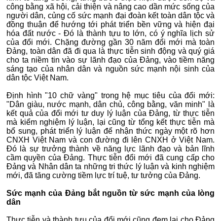
công bằng xã hội, cải thiện và nâng cao dần mức sống của
người dân, củng cố sức mạnh đại đoàn kết toàn dân tộc và
đồng thuận để hướng tới phát triển bền vững và hiện đại
hóa đất nước - Đó là thành tựu to lớn, có ý nghĩa lịch sử
của đổi mới. Chặng đường gần 30 năm đổi mới mà toàn
Đảng, toàn dân đã đi qua là thực tiễn sinh động và quý giá
cho ta niềm tin vào sự lãnh đạo của Đảng, vào tiềm năng
sáng tạo của nhân dân và nguồn sức mạnh nội sinh của
dân tộc Việt Nam.
Định hình "10 chữ vàng" trong hệ mục tiêu của đổi mới:
"Dân giàu, nước mạnh, dân chủ, công bằng, văn minh" là
kết quả của đổi mới tư duy lý luận của Đảng, từ thực tiễn
mà kiểm nghiệm lý luận, lại cũng từ tổng kết thực tiễn mà
bổ sung, phát triển lý luận để nhận thức ngày một rõ hơn
CNXH Việt Nam và con đường đi lên CNXH ở Việt Nam.
Đó là sự trưởng thành về năng lực lãnh đạo và bản lĩnh
cầm quyền của Đảng. Thực tiễn đổi mới đã cung cấp cho
Đảng và Nhân dân ta những tri thức lý luận và kinh nghiệm
mới, đã tăng cường tiềm lực trí tuệ, tư tưởng của Đảng.
Sức mạnh của Đảng bắt nguồn từ sức mạnh của lòng
dân
Thực tiễn và thành tựu của đổi mới cũng đem lại cho Đảng