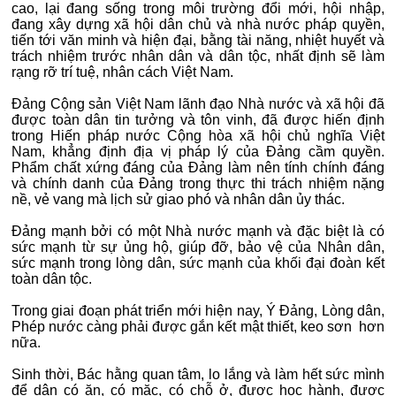
cao, lại đang sống trong môi trường đổi mới, hội nhập,
đang xây dựng xã hội dân chủ và nhà nước pháp quyền,
tiến tới văn minh và hiện đại, bằng tài năng, nhiệt huyết và
trách nhiệm trước nhân dân và dân tộc, nhất định sẽ làm
rạng rỡ trí tuệ, nhân cách Việt Nam.
Đảng Cộng sản Việt Nam lãnh đạo Nhà nước và xã hội đã
được toàn dân tin tưởng và tôn vinh, đã được hiến định
trong Hiến pháp nước Cộng hòa xã hội chủ nghĩa Việt
Nam, khẳng định địa vị pháp lý của Đảng cầm quyền.
Phẩm chất xứng đáng của Đảng làm nên tính chính đáng
và chính danh của Đảng trong thực thi trách nhiệm nặng
nề, vẻ vang mà lịch sử giao phó và nhân dân ủy thác.
Đảng mạnh bởi có một Nhà nước mạnh và đặc biệt là có
sức mạnh từ sự ủng hộ, giúp đỡ, bảo vệ của Nhân dân,
sức mạnh trong lòng dân, sức mạnh của khối đại đoàn kết
toàn dân tộc.
Trong giai đoạn phát triển mới hiện nay, Ý Đảng, Lòng dân,
Phép nước càng phải được gắn kết mật thiết, keo sơn hơn
nữa.
Sinh thời, Bác hằng quan tâm, lo lắng và làm hết sức mình
để dân có ăn, có mặc, có chỗ ở, được học hành, được