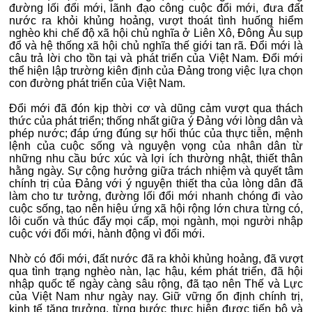
đường lối đổi mới, lãnh đạo công cuộc đổi mới, đưa đất
nước ra khỏi khủng hoảng, vượt thoát tình huống hiểm
nghèo khi chế độ xã hội chủ nghĩa ở Liên Xô, Đông Âu sụp
đổ và hệ thống xã hội chủ nghĩa thế giới tan rã. Đổi mới là
câu trả lời cho tồn tại và phát triển của Việt Nam. Đổi mới
thể hiện lập trường kiên định của Đảng trong việc lựa chọn
con đường phát triển của Việt Nam.
Đổi mới đã đón kịp thời cơ và dũng cảm vượt qua thách
thức của phát triển; thống nhất giữa ý Đảng với lòng dân và
phép nước; đáp ứng đúng sự hối thúc của thực tiễn, mệnh
lệnh của cuộc sống và nguyện vọng của nhân dân từ
những nhu cầu bức xúc và lợi ích thường nhật, thiết thân
hằng ngày. Sự cộng hưởng giữa trách nhiệm và quyết tâm
chính trị của Đảng với ý nguyện thiết tha của lòng dân đã
làm cho tư tưởng, đường lối đổi mới nhanh chóng đi vào
cuộc sống, tạo nên hiệu ứng xã hội rộng lớn chưa từng có,
lôi cuốn và thúc đẩy mọi cấp, mọi ngành, mọi người nhập
cuộc với đổi mới, hành động vì đổi mới.
Nhờ có đổi mới, đất nước đã ra khỏi khủng hoảng, đã vượt
qua tình trạng nghèo nàn, lạc hậu, kém phát triển, đã hội
nhập quốc tế ngày càng sâu rộng, đã tạo nên Thế và Lực
của Việt Nam như ngày nay. Giữ vững ổn định chính trị,
kinh tế tăng trưởng, từng bước thực hiện được tiến bộ và