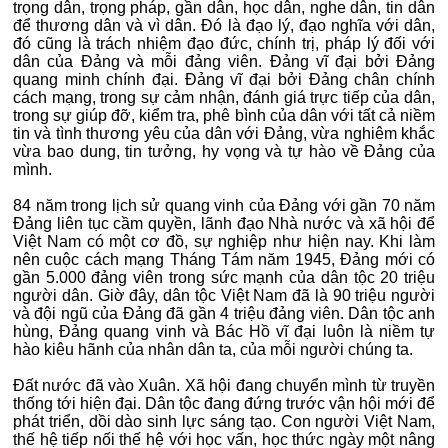
trọng dân, trọng pháp, gần dân, học dân, nghe dân, tin dân
để thương dân và vì dân. Đó là đạo lý, đạo nghĩa với dân,
đó cũng là trách nhiệm đạo đức, chính trị, pháp lý đối với
dân của Đảng và mỗi đảng viên. Đảng vĩ đại bởi Đảng
quang minh chính đại. Đảng vĩ đại bởi Đảng chân chính
cách mạng, trong sự cảm nhận, đánh giá trực tiếp của dân,
trong sự giúp đỡ, kiểm tra, phê bình của dân với tất cả niềm
tin và tình thương yêu của dân với Đảng, vừa nghiêm khắc
vừa bao dung, tin tưởng, hy vọng và tự hào về Đảng của
mình.
84 năm trong lịch sử quang vinh của Đảng với gần 70 năm
Đảng liên tục cầm quyền, lãnh đạo Nhà nước và xã hội để
Việt Nam có một cơ đồ, sự nghiệp như hiện nay. Khi làm
nên cuộc cách mạng Tháng Tám năm 1945, Đảng mới có
gần 5.000 đảng viên trong sức mạnh của dân tộc 20 triệu
người dân. Giờ đây, dân tộc Việt Nam đã là 90 triệu người
và đội ngũ của Đảng đã gần 4 triệu đảng viên. Dân tộc anh
hùng, Đảng quang vinh và Bác Hồ vĩ đại luôn là niềm tự
hào kiêu hãnh của nhân dân ta, của mỗi người chúng ta.
Đất nước đã vào Xuân. Xã hội đang chuyển mình từ truyền
thống tới hiện đại. Dân tộc đang đứng trước vận hội mới để
phát triển, dồi dào sinh lực sáng tạo. Con người Việt Nam,
thế hệ tiếp nối thế hệ với học vấn, học thức ngày một nâng