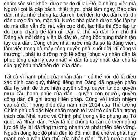
chăm sóc sức khỏe, được tự do đi lại. Đó là những việc mà
Người coi là cấp bách, thiết thực, phải làm ngay. Bác căn
dặn, nhắc nhở chúng ta, dân chỉ biết đến tự do, dân chủ khi
dân được ăn no, mặc đủ. Nước nhà giành được độc lập tự
do mà dân vẫn đói rét, vẫn cực khổ, lạc hậu thì độc lập tự
do cũng chẳng để làm gì. Dân là chủ và dân làm chủ thì
Đảng và mỗi đảng viên là đầy tớ, công bộc trung thành tận
tụy của dân. Công chức nhà nước mà đa số là đảng viên,
làm việc trong bộ máy công quyền phải suốt đời "dĩ công vi
thượng", phải tu dưỡng một lẽ sống "phục vụ nhân dân là
phục tùng chân lý cao nhất" vì dân là quý nhất, dân chủ là
của quý báu nhất trên đời của dân.
Tất cả vì hạnh phúc của nhân dân – có thể nói, đó là điều
xác định cao quý, thiêng liêng mà Đảng đã nguyện phấn
đấu hy sinh để thực hiện quyền sống, quyền tự do, quyền
mưu cầu hạnh phúc của dân - quyền con người, quyền
công dân đã ghi trong Hiến pháp. Cũng với trách nhiệm
cao cả đó, Thông điệp đầu năm mới 2014 của Thủ tướng
Chính phủ đã đặc biệt nhấn mạnh tới vai trò của Dân, trọng
trách của Nhà nước và Chính phủ trong việc phụng sự Tổ
quốc và Nhân dân. "Đây là lúc chúng ta cần có thêm động
lực để lấy lại đà tăng trưởng nhanh và phát triển bền vững.
Nguồn động lực đó phải đến từ đổi mới thể chế và phát huy
mạnh mẽ quyền làm chủ của Nhân dân". "Nhà nước pháp