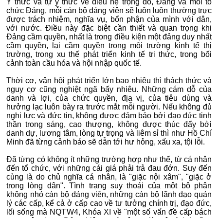
Ý thức và tự ý thức về điều hệ trọng đó, Đảng và mỗi tổ
chức Đảng, mỗi cán bộ đảng viên sẽ luôn luôn thường trực
được trách nhiệm, nghĩa vụ, bổn phận của mình với dân,
với nước. Điều này đặc biệt cần thiết và quan trọng khi
Đảng cầm quyền, nhất là trong điều kiện một đảng duy nhất
cầm quyền, lại cầm quyền trong môi trường kinh tế thị
trường, trong xu thế phát triển kinh tế tri thức, trong bối
cảnh toàn cầu hóa và hội nhập quốc tế.
Thời cơ, vận hội phát triển lớn bao nhiêu thì thách thức và
nguy cơ cũng nghiệt ngã bấy nhiêu. Những cám dỗ của
danh và lợi, của chức quyền, địa vị, của tiêu dùng và
hưởng lạc luôn bày ra trước mắt mỗi người. Nếu không đủ
nghị lực và đức tin, không được đảm bảo bởi đạo đức tinh
thần trong sáng, cao thượng, không được thúc đẩy bởi
danh dự, lương tâm, lòng tự trọng và liêm sỉ thì như Hồ Chí
Minh đã từng cảnh báo sẽ dẫn tới hư hỏng, xấu xa, tội lỗi.
Đã từng có không ít những trường hợp như thế, từ cá nhân
đến tổ chức, với những cái giá phải trả đau đớn. Suy đến
cùng là do chủ nghĩa cá nhân, là "giặc nội xâm", "giặc ở
trong lòng dân". Tình trạng suy thoái của một bộ phận
không nhỏ cán bộ đảng viên, những cán bộ lãnh đạo quản
lý các cấp, kể cả ở cấp cao về tư tưởng chính trị, đạo đức,
lối sống mà NQTW4, Khóa XI về "một số vấn đề cấp bách