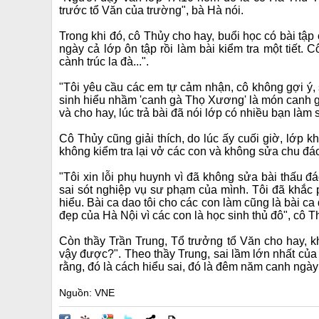
trước tổ Văn của trường", bà Hà nói.
Trong khi đó, cô Thủy cho hay, buổi học có bài tậ
ngày cả lớp ôn tập rồi làm bài kiểm tra một tiết.
cành trúc la đà...".
"Tôi yêu cầu các em tự cảm nhận, cô không gợi ý,
sinh hiểu nhầm 'canh gà Thọ Xương' là món canh gà,
và cho hay, lúc trả bài đã nói lớp có nhiều bạn là
Cô Thủy cũng giải thích, do lúc ấy cuối giờ, lớp 
không kiểm tra lại vở các con và không sửa chu đ
"Tôi xin lỗi phụ huynh vì đã không sửa bài thấu đ
sai sót nghiệp vụ sư phạm của mình. Tôi đã khắc
hiểu. Bài ca dao tôi cho các con làm cũng là bài c
đẹp của Hà Nội vì các con là học sinh thủ đô", cô T
Còn thầy Trần Trung, Tổ trưởng tổ Văn cho hay, 
vậy được?". Theo thầy Trung, sai lầm lớn nhất của
rằng, đó là cách hiểu sai, đó là đêm năm canh ngà
Nguồn: VNE