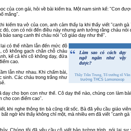
học của con gái, hỏi về bài kiểm tra. Một nam sinh kể: "Con đượ
 bố mắng".
i kiểm tra vở của con, anh cảm thấy lạ khi thấy viết "canh gà
c đó, con có nói đến điều này nhưng anh tưởng rằng cháu nói 
 báo sang canh thì cháu nói "cô giáo dạy như thế".
 lại có thể nhầm lẫn đến mức độ
nh, cô không gạch chân chỗ cháu
Làm sao có cách dạy
anh, kể cả khi cô không dạy, đứa
ngớ ngẩn như vậy
 điểm cao.
được?
hầm lẫn như nhau. Khi chấm bài,
Thầy Trần Trung, Tổ trưởng tổ Văn
c sinh. Các cháu trong trắng như
trường THCS Lomonoxop
sẻ.
 dạy cho bọn con như thế. Cô dạy thế nào, chúng con làm bài
n cho con điểm cao".
 khi nghe thông tin bà cũng rất sốc. Bà đã yêu cầu giáo viên
g bất ngờ khi thấy không chỉ một, mà nhiều em đã viết "canh gà
. Chúng tôi đã yêu cầu cô viết bản tường trình, nói lại sự 