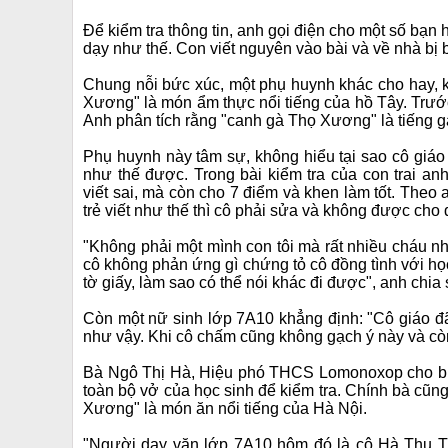
Để kiểm tra thông tin, anh gọi điện cho một số bạn 
dạy như thế. Con viết nguyên vào bài và về nhà bị
Chung nỗi bức xúc, một phụ huynh khác cho hay, kh
Xương" là món ẩm thực nổi tiếng của hồ Tây. Trướ
Anh phân tích rằng "canh gà Thọ Xương" là tiếng gà
Phụ huynh này tâm sự, không hiểu tại sao cô giáo
như thế được. Trong bài kiểm tra của con trai a
viết sai, mà còn cho 7 điểm và khen làm tốt. Theo 
trẻ viết như thế thì cô phải sửa và không được cho
"Không phải một mình con tôi mà rất nhiều cháu n
cô không phản ứng gì chứng tỏ cô đồng tình với họ
tờ giấy, làm sao có thể nói khác đi được", anh chia 
Còn một nữ sinh lớp 7A10 khẳng định: "Cô giáo đã
như vậy. Khi cô chấm cũng không gạch ý này và cò
Bà Ngô Thị Hà, Hiệu phó THCS Lomonoxop cho biết,
toàn bộ vở của học sinh để kiểm tra. Chính bà cũn
Xương" là món ăn nổi tiếng của Hà Nội.
"Người dạy văn lớp 7A10 hôm đó là cô Hà Thu Thủy