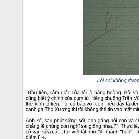
Lỗi sai không được
"Đầu tiên, cảm giác của tôi là bàng hoàng. Bài
cũng biết ý chính của cụm từ "tiếng chuông Trấn V
thờ kính tổ tiên. Tôi có bảo với con "nếu đây là 
canh gà Thọ Xương thì tôi không thể tin vào mắt mì
Anh kể, sau phút sửng sốt, anh gặng hỏi con và ch
chẳng lẽ chúng con nghĩ sai giống nhau?". Thực tế,
cô vẫn sửa các chữ viết tắt như "4" thành "bốn", "
điểm 8 +.