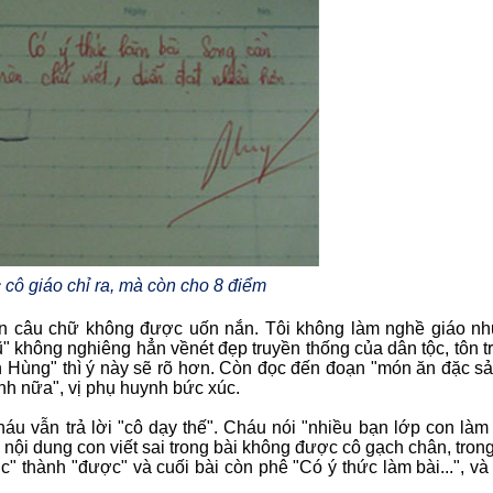
 cô giáo chỉ ra, mà còn cho 8 điểm
 văn câu chữ không được uốn nắn. Tôi không làm nghề giáo n
ũ" không nghiêng hẳn vềnét đẹp truyền thống của dân tộc, tôn t
đền Hùng" thì ý này sẽ rõ hơn. Còn đọc đến đoạn "món ăn đặc sả
nh nữa", vị phụ huynh bức xúc.
áu vẫn trả lời "cô dạy thế". Cháu nói "nhiều bạn lớp con làm 
 nội dung con viết sai trong bài không được cô gạch chân, trong
dc" thành "được" và cuối bài còn phê "Có ý thức làm bài...", và