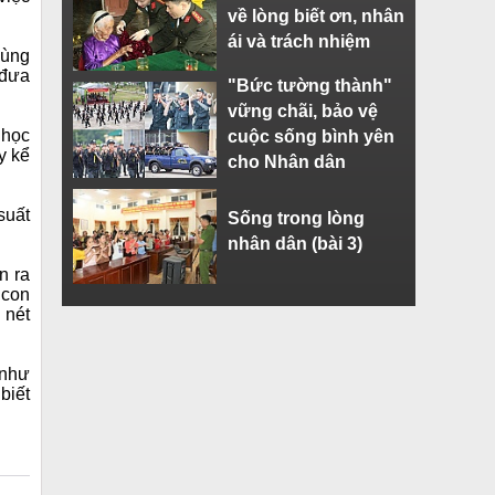
về lòng biết ơn, nhân
ái và trách nhiệm
cùng
 đưa
"Bức tường thành"
vững chãi, bảo vệ
 học
cuộc sống bình yên
y kể
cho Nhân dân
suất
Sống trong lòng
nhân dân (bài 3)
n ra
 con
 nét
 như
biết