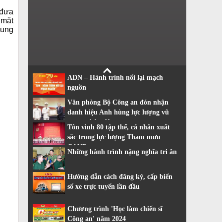
 đưa
 mặt
dung
ADN – Hành trình nối lại mạch
nguồn
Văn phòng Bộ Công an đón nhận
danh hiệu Anh hùng lực lượng vũ
trang nhân dân
Tôn vinh 80 tập thể, cá nhân xuất
sắc trong lực lượng Tham mưu
CAND
Những hành trình nặng nghĩa tri ân
Hướng dẫn cách đăng ký, cấp biển
số xe trực tuyến lần đầu
Chương trình 'Học làm chiến sĩ
Công an' năm 2024