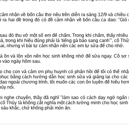
p cảm nhận về bốn câu thơ nêu trên diễn ra sáng 12/9 và chiều 
 Cô ra hai đề trong đó có đề cảm nhận về bốn câu ca dao: "Gió
 sau đó thu vở một số em để chấm. Trong khi chấm, thấy nhiều
 trong khi hiểu đúng phải là 'tiếng gà báo sang canh'", cô Thủ
m sai, nhưng vì bài tự cảm nhận nên các em tự sửa để cho nhớ.
khá ồn và lộn xộn nên học sinh không nhớ để sửa ngay. Cô sơ 
áo vào ngày hôm sau.
áo cho con và cảm ơn phụ huynh có phản hồi để tôi có thể nhậ
 phục bằng cách hướng dẫn học sinh sửa và giảng lại cho các
a dao ngoài chương trình, tôi muốn các con ôn luyện để hiểu hơn
hủy nói.
khi nghe chuyện, thầy đã nghĩ "làm sao có cách dạy ngớ ngẩn
 cô Thủy là không cắt nghĩa một cách tường minh cho học sinh 
y sáu khắc, chứ không phải món ăn.