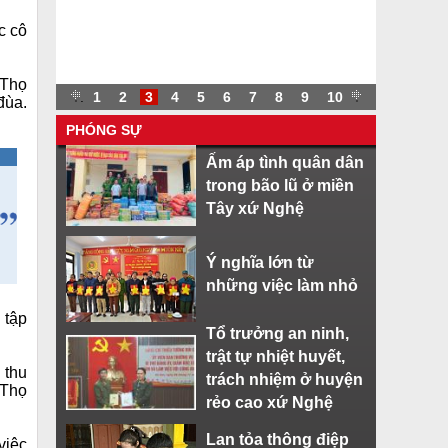
c cô
 Thọ
.
.
1
2
3
4
5
6
7
8
9
10
.
đùa.
PHÓNG SỰ
Ấm áp tình quân dân
trong bão lũ ở miền
Tây xứ Nghệ
Ý nghĩa lớn từ
những việc làm nhỏ
 tập
Tổ trưởng an ninh,
trật tự nhiệt huyết,
 thu
trách nhiệm ở huyện
 Thọ
rẻo cao xứ Nghệ
Lan tỏa thông điệp
việc