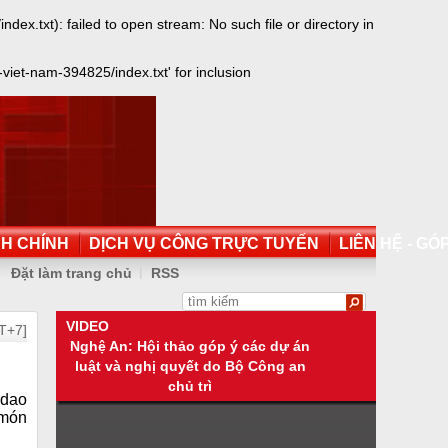
txt): failed to open stream: No such file or directory in
et-nam-394825/index.txt' for inclusion
NH CHÍNH
DỊCH VỤ CÔNG TRỰC TUYẾN
LIÊN HỆ - GÓP
Đặt làm trang chủ
RSS
VIDEO
T+7]
Nghệ An: Hội thảo góp ý các dự án
luật và nghị quyết do Bộ Công an
chủ trì
 dao
 món