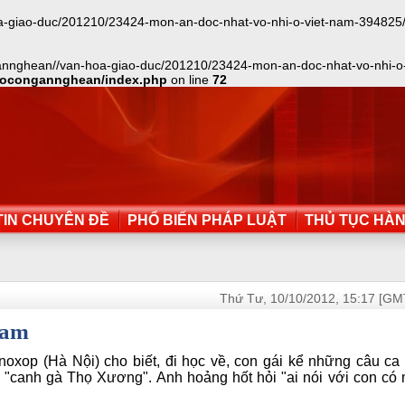
ao-duc/201210/23424-mon-an-doc-nhat-vo-nhi-o-viet-nam-394825/index.
annghean//van-hoa-giao-duc/201210/23424-mon-an-doc-nhat-vo-nhi-o-vi
aocongannghean/index.php
on line
72
IN CHUYÊN ĐỀ
PHỔ BIẾN PHÁP LUẬT
THỦ TỤC HÀ
Thứ Tư, 10/10/2012, 15:17 [GM
Nam
op (Hà Nội) cho biết, đi học về, con gái kể những câu ca
 "canh gà Thọ Xương". Anh hoảng hốt hỏi "ai nói với con có