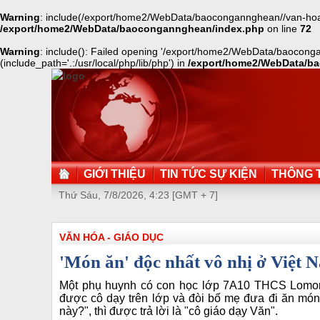
Warning
: include(/export/home2/WebData/baocongannghean//van-hoa-gi
/export/home2/WebData/baocongannghean/index.php
on line
72
Warning
: include(): Failed opening '/export/home2/WebData/baocong
(include_path='.:/usr/local/php/lib/php') in
/export/home2/WebData/b
GIỚI THIỆU
TIN TỨC SỰ KIỆN
THÔNG T
Thứ Sáu, 7/8/2026, 4:23 [GMT + 7]
VĂN HÓA - GIÁO DỤC
'Món ăn' độc nhất vô nhị ở Việt 
Một phụ huynh có con học lớp 7A10 THCS Lomonox
được cô dạy trên lớp và đòi bố mẹ đưa đi ăn món
này?", thì được trả lời là "cô giáo dạy Văn".