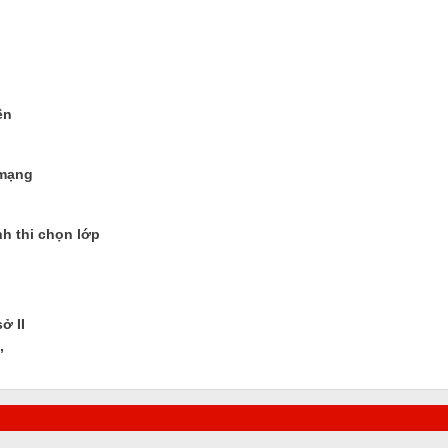
ên
 mạng
nh thi chọn lớp
ở II
”