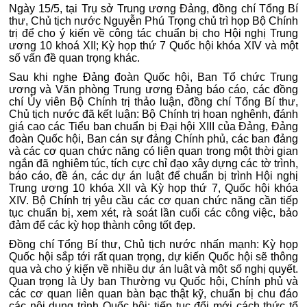
Ngày 15/5, tại Trụ sở Trung ương Đảng, đồng chí Tổng Bí
thư, Chủ tịch nước Nguyễn Phú Trọng chủ trì họp Bộ Chính
trị để cho ý kiến về công tác chuẩn bị cho Hội nghị Trung
ương 10 khoá XII; Kỳ họp thứ 7 Quốc hội khóa XIV và một
số vấn đề quan trọng khác.
Sau khi nghe Đảng đoàn Quốc hội, Ban Tổ chức Trung
ương và Văn phòng Trung ương Đảng báo cáo, các đồng
chí Ủy viên Bộ Chính trị thảo luận, đồng chí Tổng Bí thư,
Chủ tịch nước đã kết luận: Bộ Chính trị hoan nghênh, đánh
giá cao các Tiểu ban chuẩn bị Đại hội XIII của Đảng, Đảng
đoàn Quốc hội, Ban cán sự đảng Chính phủ, các ban đảng
và các cơ quan chức năng có liên quan trong một thời gian
ngắn đã nghiêm túc, tích cực chỉ đạo xây dựng các tờ trình,
báo cáo, đề án, các dự án luật để chuẩn bị trình Hội nghị
Trung ương 10 khóa XII và Kỳ họp thứ 7, Quốc hội khóa
XIV. Bộ Chính trị yêu cầu các cơ quan chức năng cần tiếp
tục chuẩn bị, xem xét, rà soát lần cuối các công việc, bảo
đảm để các kỳ họp thành công tốt đẹp.
Đồng chí Tổng Bí thư, Chủ tịch nước nhấn mạnh: Kỳ họp
Quốc hội sắp tới rất quan trọng, dự kiến Quốc hội sẽ thông
qua và cho ý kiến về nhiều dự án luật và một số nghị quyết.
Quan trọng là Ủy ban Thường vụ Quốc hội, Chính phủ và
các cơ quan liên quan bàn bạc thật kỹ, chuẩn bị chu đáo
các nội dung trình Quốc hội; tiếp tục đổi mới cách thức tổ