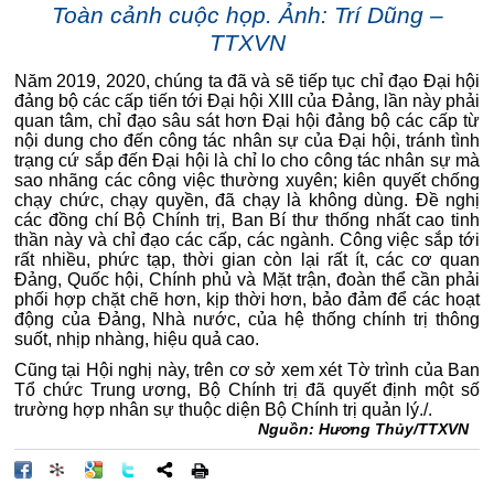
Toàn cảnh cuộc họp. Ảnh: Trí Dũng –
TTXVN
Năm 2019, 2020, chúng ta đã và sẽ tiếp tục chỉ đạo Đại hội
đảng bộ các cấp tiến tới Đại hội XIII của Đảng, lần này phải
quan tâm, chỉ đạo sâu sát hơn Đại hội đảng bộ các cấp từ
nội dung cho đến công tác nhân sự của Đại hội, tránh tình
trạng cứ sắp đến Đại hội là chỉ lo cho công tác nhân sự mà
sao nhãng các công việc thường xuyên; kiên quyết chống
chạy chức, chạy quyền, đã chạy là không dùng. Đề nghị
các đồng chí Bộ Chính trị, Ban Bí thư thống nhất cao tinh
thần này và chỉ đạo các cấp, các ngành. Công việc sắp tới
rất nhiều, phức tạp, thời gian còn lại rất ít, các cơ quan
Đảng, Quốc hội, Chính phủ và Mặt trận, đoàn thể cần phải
phối hợp chặt chẽ hơn, kịp thời hơn, bảo đảm để các hoạt
động của Đảng, Nhà nước, của hệ thống chính trị thông
suốt, nhịp nhàng, hiệu quả cao.
Cũng tại Hội nghị này, trên cơ sở xem xét Tờ trình của Ban
Tổ chức Trung ương, Bộ Chính trị đã quyết định một số
trường hợp nhân sự thuộc diện Bộ Chính trị quản lý./.
Nguồn: Hương Thủy/TTXVN