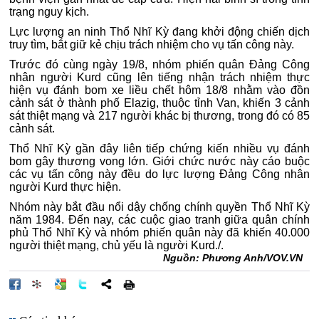
trạng nguy kịch.
Lực lượng an ninh Thổ Nhĩ Kỳ đang khởi động chiến dịch
truy tìm, bắt giữ kẻ chịu trách nhiệm cho vụ tấn công này.
Trước đó cùng ngày 19/8, nhóm phiến quân Đảng Công
nhân người Kurd cũng lên tiếng nhận trách nhiệm thực
hiện vụ đánh bom xe liều chết hôm 18/8 nhằm vào đồn
cảnh sát ở thành phố Elazig, thuộc tỉnh Van, khiến 3 cảnh
sát thiệt mạng và 217 người khác bị thương, trong đó có 85
cảnh sát.
Thổ Nhĩ Kỳ gần đây liên tiếp chứng kiến nhiều vụ đánh
bom gây thương vong lớn. Giới chức nước này cáo buộc
các vụ tấn công này đều do lực lượng Đảng Công nhân
người Kurd thực hiện.
Nhóm này bắt đầu nổi dậy chống chính quyền Thổ Nhĩ Kỳ
năm 1984. Đến nay, các cuộc giao tranh giữa quân chính
phủ Thổ Nhĩ Kỳ và nhóm phiến quân này đã khiến 40.000
người thiệt mạng, chủ yếu là người Kurd./.
Nguồn:
Phương Anh/VOV.VN