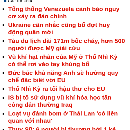
Các tin khác
Tổng thống Venezuela cảnh báo nguy
cơ xảy ra đảo chính
Ukraine cân nhắc công bố đợt huy
động quân mới
Tàu du lịch dài 171m bốc cháy, hơn 500
người được Mỹ giải cứu
Vũ khí hạt nhân của Mỹ ở Thổ Nhĩ Kỳ
có thể rơi vào tay khủng bố
Đức bác khả năng Anh sẽ hưởng quy
chế đặc biệt với EU
Thổ Nhĩ Kỳ ra tối hậu thư cho EU
IS bị tố sử dụng vũ khí hóa học tấn
công dân thường Iraq
Loạt vụ đánh bom ở Thái Lan 'có liên
quan với nhau'
Thụy Sỹ: 6 người bị thương bởi 1 kẻ