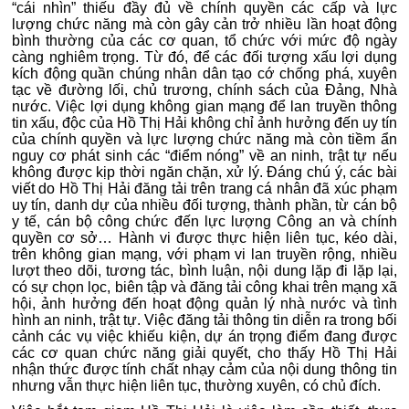
“cái nhìn” thiếu đầy đủ về chính quyền các cấp và lực
lượng chức năng mà còn gây cản trở nhiều lần hoạt động
bình thường của các cơ quan, tổ chức với mức độ ngày
càng nghiêm trọng. Từ đó, để các đối tượng xấu lợi dụng
kích động quần chúng nhân dân tạo cớ chống phá, xuyên
tạc về đường lối, chủ trương, chính sách của Đảng, Nhà
nước. Việc lợi dụng không gian mạng để lan truyền thông
tin xấu, độc của Hồ Thị Hải không chỉ ảnh hưởng đến uy tín
của chính quyền và lực lượng chức năng mà còn tiềm ẩn
nguy cơ phát sinh các “điểm nóng” về an ninh, trật tự nếu
không được kịp thời ngăn chặn, xử lý. Đáng chú ý, các bài
viết do Hồ Thị Hải đăng tải trên trang cá nhân đã xúc phạm
uy tín, danh dự của nhiều đối tượng, thành phần, từ cán bộ
y tế, cán bộ công chức đến lực lượng Công an và chính
quyền cơ sở… Hành vi được thực hiện liên tục, kéo dài,
trên không gian mạng, với phạm vi lan truyền rộng, nhiều
lượt theo dõi, tương tác, bình luận, nội dung lặp đi lặp lại,
có sự chọn lọc, biên tập và đăng tải công khai trên mạng xã
hội, ảnh hưởng đến hoạt động quản lý nhà nước và tình
hình an ninh, trật tự. Việc đăng tải thông tin diễn ra trong bối
cảnh các vụ việc khiếu kiện, dự án trọng điểm đang được
các cơ quan chức năng giải quyết, cho thấy Hồ Thị Hải
nhận thức được tính chất nhạy cảm của nội dung thông tin
nhưng vẫn thực hiện liên tục, thường xuyên, có chủ đích.