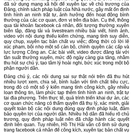
đã sử dụng mạng xã hội để xuyên tạc về chủ trương của
Đảng, chính sách pháp luật của Nhà nước, gây mất ổn định
tình hình an ninh trật tự, ảnh hưởng đến hoạt động bình
thường của các cơ quan, đơn vị trên địa bàn. Cụ thể, thông
qua tài khoản facebook cá nhân, đối tượng thường xuyên
biên tập, đăng tải và livestream nhiều bài viết, hình ảnh,
video với nội dung thiếu kiểm chứng, mang tính suy diễn,
quy chụp, xuyên tạc bản chất vụ việc; đồng thời có lời lẽ
xúc phạm, bôi nhọ một số cán bộ, chính quyền các cấp và
lực lượng Công an. Các bài viết, video được đăng tải với
tần suất thường xuyên, mức độ ngày càng gia tăng, nhằm
thu hút sự chú ý, tạo tâm lý hoài nghi, bức xúc trong một bộ
phận người dân.
Đáng chú ý, các nội dung sai sự thật nói trên đã thu hút
nhiều lượt xem, chia sẻ, bình luận với tính chất tiêu cực,
trong đó có một số ý kiến mang tính công kích, gây nhiễu
loạn thông tin, làm phức tạp thêm tình hình an ninh, trật tự
tại địa phương. Trên thực tế, quá trình triển khai dự án, các
cơ quan chức năng có thẩm quyền đã thụ lý, xác minh, giải
quyết toàn bộ các nội dung đúng quy định pháp luật, đảm
bảo quyền lợi của người dân. Nhiều hộ dân đã hiểu rõ chủ
trương, quy định pháp luật nên đã chấp hành các quyết
định liên quan. Tuy nhiên, Hồ Thị Hải vẫn cố tình sử dụng
trang facebook cá nhân để công kích, xuyên tạc bản chất vụ