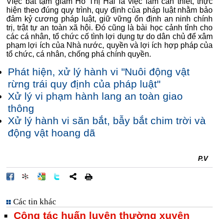
Việc bắt tạm giam Hồ Thị Hải là việc làm cần thiết, thực
hiện theo đúng quy trình, quy định của pháp luật nhằm bảo
đảm kỷ cương pháp luật, giữ vững ổn định an ninh chính
trị, trật tự an toàn xã hội. Đó cũng là bài học cảnh tỉnh cho
các cá nhân, tổ chức cố tình lợi dụng tự do dân chủ để xâm
phạm lợi ích của Nhà nước, quyền và lợi ích hợp pháp của
tổ chức, cá nhân, chống phá chính quyền.
Phát hiện, xử lý hành vi "Nuôi động vật
rừng trái quy định của pháp luật"
Xử lý vi phạm hành lang an toàn giao
thông
Xử lý hành vi săn bắt, bẫy bắt chim trời và
động vật hoang dã
P.V
Các tin khác
Công tác huấn luyện thường xuyên