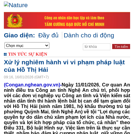
Giao diện:
Đầy đủ
Dành cho di động
TIN TỨC SỰ KIỆN
Xử lý nghiêm hành vi vi phạm pháp luật
của Hồ Thị Hải
09:16, 16/01/2026 (GMT+7)
(Congan.nghean.gov.vn)-
Ngày 11/01/2026, Cơ quan An
ninh điều tra Công an tỉnh Nghệ An chủ trì, phối hợp
với các đơn vị nghiệp vụ Công an tỉnh và Viện kiểm sát
nhân dân tỉnh thi hành lệnh bắt bị can để tạm giam đối
với Hồ Thị Hải (sinh năm 1981, hộ khẩu thường trú tại
phường Quỳnh Mai, tỉnh Nghệ An) về tội “Lợi dụng các
quyền tự do dân chủ xâm phạm lợi ích của Nhà nước,
quyền và lợi ích hợp pháp của tổ chức, cá nhân” theo
Điều 331, Bộ luật Hình sự. Việc làm trên là thực sự cần
thiết, nhằm bảo đảm kỷ cương pháp luật, giữ vững ổn