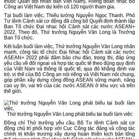
thuộc Quân đội nhân dân Việt Nam). Riêng đoàn nhạc Bộ
Công an Việt Nam dự kiến có 120 người tham gia.
Tại buổi làm việc, Thiếu tướng Nguyễn Ngọc Thanh, Phó
Tư lệnh Cảnh sát cơ động đã công bố Quyết định thành lập
Ban Tổ chức Đại nhạc hội Cảnh sát các nước ASEAN+
2022. Theo đó, Thứ trưởng Nguyễn Văn Long là Trưởng
Ban Tổ chức.
Kết luận buổi làm việc, Thứ trưởng Nguyễn Văn Long nhấn
mạnh, công tác tổ chức Đại Nhạc hội Cảnh sát các nước
ASEAN+ 2022 phải đảm bảo chu đáo, trọng thị, đáp ứng
yêu cầu về đối ngoại và hợp tác quốc tế theo đúng quy định
của Việt Nam và thông lệ quốc tế, qua đó khẳng định vai
trò, vị thế của Bộ Công an nói riêng và Việt Nam nói chung,
góp phần xây dựng cộng đồng ASEAN vững mạnh, nâng
cao uy tín, vai trò của các nước ASEAN ở khu vực và trên
thế giới.
Thứ trưởng Nguyễn Văn Long phát biểu tại buổi làm việc
Đồng chí Thứ trưởng yêu cầu, Bộ Tư lệnh Cảnh sát cơ
động chủ trì phối hợp với Cục Công tác đảng và công tác
chính trị khẩn trương xây dựng hoàn thiện kịch bản tổng