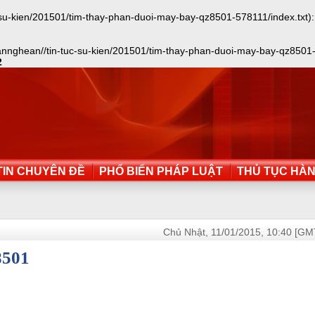
-kien/201501/tim-thay-phan-duoi-may-bay-qz8501-578111/index.txt): fai
nghean//tin-tuc-su-kien/201501/tim-thay-phan-duoi-may-bay-qz8501-57811
2
IN CHUYÊN ĐỀ
PHỔ BIẾN PHÁP LUẬT
THỦ TỤC HÀ
Chủ Nhật, 11/01/2015, 10:40 [GM
8501