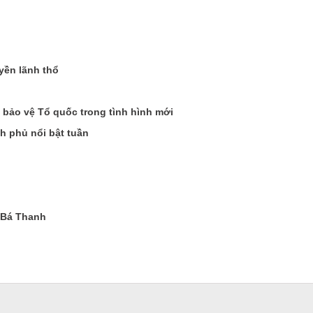
yền lãnh thổ
bảo vệ Tổ quốc trong tình hình mới
h phủ nổi bật tuần
 Bá Thanh