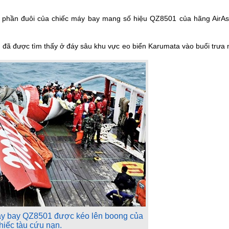
y phần đuôi của chiếc máy bay mang số hiệu QZ8501 của hãng AirAsi
 đã được tìm thấy ở đáy sâu khu vực eo biển Karumata vào buổi trưa
áy bay QZ8501 được kéo lên boong của
hiếc tàu cứu nạn.