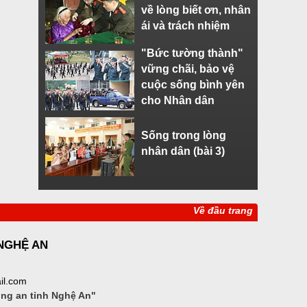
về lòng biết ơn, nhân
ái và trách nhiệm
"Bức tường thành"
vững chãi, bảo vệ
cuộc sống bình yên
cho Nhân dân
Sống trong lòng
nhân dân (bài 3)
Về đầu trang
 NGHỆ AN
il.com
ông an tỉnh Nghệ An"