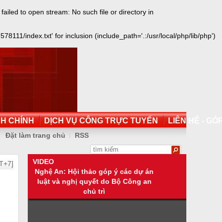
led to open stream: No such file or directory in
1/index.txt' for inclusion (include_path='.:/usr/local/php/lib/php')
NH CHÍNH
DỊCH VỤ CÔNG TRỰC TUYẾN
LIÊN HỆ - GÓP
Đặt làm trang chủ
RSS
VIDEO
T+7]
Nghệ An: Hội thảo góp ý các dự án
luật và nghị quyết do Bộ Công an
chủ trì