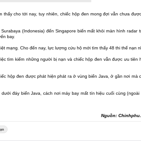
m thấy cho tới nay, tuy nhiên, chiếc hộp đen mong đợi vẫn chưa được
Surabaya (Indonesia) đến Singapore biến mất khỏi màn hình radar t
yến bay.
iệt mạng. Cho đến nay, lực lượng cứu hộ mới tìm thấy 48 thi thể nạn n
 việc tìm kiếm những người bị nạn và chiếc hộp đen vẫn được ưu tiên
hiếc hộp đen được phát hiện phát ra ở vùng biển Java, ở gần nơi mà 
dưới đáy biển Java, cách nơi máy bay mất tín hiệu cuối cùng (ngoài
Nguồn: Chinhphu
nạn