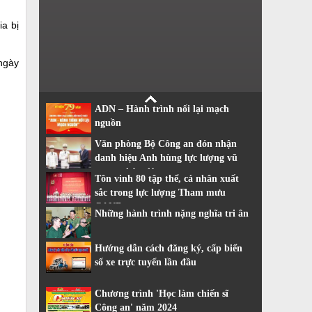
a bị
 ngày
ADN – Hành trình nối lại mạch
nguồn
Văn phòng Bộ Công an đón nhận
danh hiệu Anh hùng lực lượng vũ
trang nhân dân
Tôn vinh 80 tập thể, cá nhân xuất
sắc trong lực lượng Tham mưu
CAND
Những hành trình nặng nghĩa tri ân
Hướng dẫn cách đăng ký, cấp biển
số xe trực tuyến lần đầu
Chương trình 'Học làm chiến sĩ
Công an' năm 2024