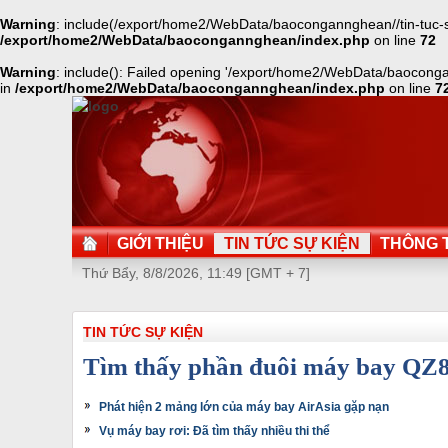
Warning
: include(/export/home2/WebData/baocongannghean//tin-tuc-su
/export/home2/WebData/baocongannghean/index.php
on line
72
Warning
: include(): Failed opening '/export/home2/WebData/baocongan
in
/export/home2/WebData/baocongannghean/index.php
on line
7
GIỚI THIỆU
TIN TỨC SỰ KIỆN
THÔNG T
Thứ Bẩy, 8/8/2026, 11:49 [GMT + 7]
TIN TỨC SỰ KIỆN
Tìm thấy phần đuôi máy bay QZ
Phát hiện 2 mảng lớn của máy bay AirAsia gặp nạn
Vụ máy bay rơi: Đã tìm thấy nhiều thi thể