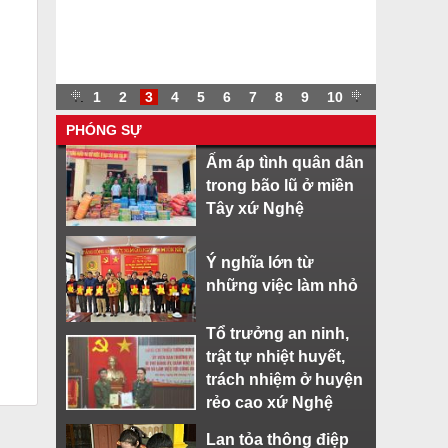
.
.
1
2
3
4
5
6
7
8
9
10
.
PHÓNG SỰ
Ấm áp tình quân dân
trong bão lũ ở miền
Tây xứ Nghệ
Ý nghĩa lớn từ
những việc làm nhỏ
Tổ trưởng an ninh,
trật tự nhiệt huyết,
trách nhiệm ở huyện
rẻo cao xứ Nghệ
Lan tỏa thông điệp