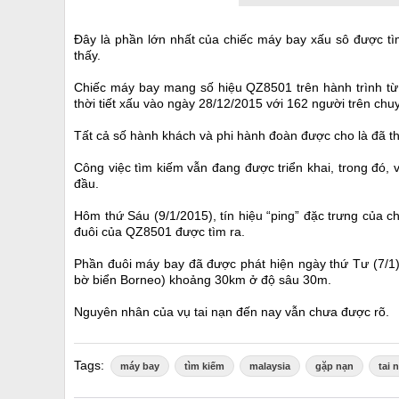
Đây là phần lớn nhất của chiếc máy bay xấu sô được tì
thấy.
Chiếc máy bay mang số hiệu QZ8501 trên hành trình từ 
thời tiết xấu vào ngày 28/12/2015 với 162 người trên chu
Tất cả số hành khách và phi hành đoàn được cho là đã th
Công việc tìm kiếm vẫn đang được triển khai, trong đó,
đầu.
Hôm thứ Sáu (9/1/2015), tín hiệu “ping” đặc trưng của c
đuôi của QZ8501 được tìm ra.
Phần đuôi máy bay đã được phát hiện ngày thứ Tư (7/1) 
bờ biển Borneo) khoảng 30km ở độ sâu 30m.
Nguyên nhân của vụ tai nạn đến nay vẫn chưa được rõ.
Tags:
máy bay
tìm kiếm
malaysia
gặp nạn
tai 