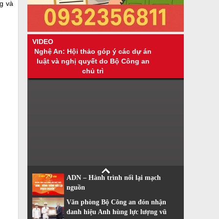
ng và
VIDEO
Nghệ An: Hội thảo góp ý các dự án
luật và nghị quyết do Bộ Công an
chủ trì
ADN – Hành trình nối lại mạch
nguồn
Văn phòng Bộ Công an đón nhận
danh hiệu Anh hùng lực lượng vũ