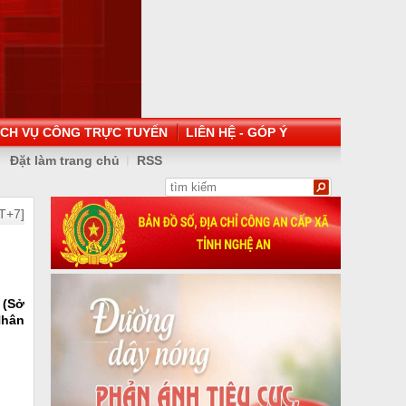
ỊCH VỤ CÔNG TRỰC TUYẾN
LIÊN HỆ - GÓP Ý
Đặt làm trang chủ
RSS
T+7]
 (Sở
Nhân