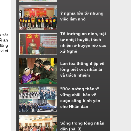
Ý nghĩa lớn từ những
việc làm nhỏ
Tổ trưởng an ninh, trật
 sát
tự nhiệt huyết, trách
ối an
 động
nhiệm ở huyện rẻo cao
vi vi
xứ Nghệ
Lan tỏa thông điệp về
lòng biết ơn, nhân ái
và trách nhiệm
"Bức tường thành"
vững chãi, bảo vệ
cuộc sống bình yên
cho Nhân dân
Sống trong lòng nhân
dân (bài 3)