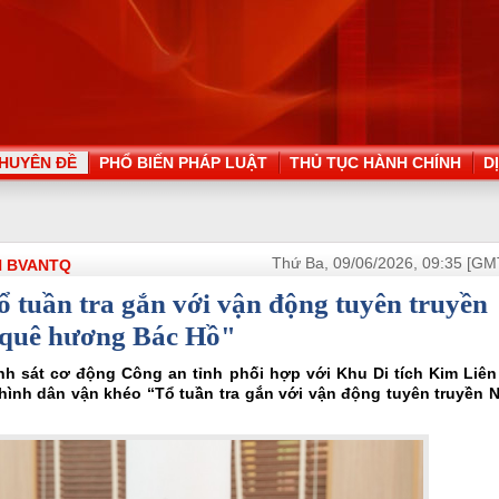
HUYÊN ĐỀ
PHỔ BIẾN PHÁP LUẬT
THỦ TỤC HÀNH CHÍNH
D
Thứ Ba, 09/06/2026, 09:35 [GM
N BVANTQ
 tuần tra gắn với vận động tuyên truyền
n quê hương Bác Hồ"
nh sát cơ động Công an tỉnh phối hợp với Khu Di tích Kim Liên
 hình dân vận khéo “Tổ tuần tra gắn với vận động tuyên truyền 