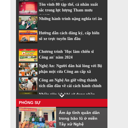
trang nhân dân
Tôn vinh 80 tập thể, cá nhân xuất
sắc trong lực lượng Tham mưu
CAND
Những hành trình nặng nghĩa tri ân
Hướng dẫn cách đăng ký, cấp biển
số xe trực tuyến lần đầu
Chương trình 'Học làm chiến sĩ
Công an' năm 2024
Nghệ An: Người dân hài lòng với Bộ
phận một cửa Công an cấp xã
Công an Nghệ An giữ vững thành
tích dẫn đầu về cải cách hành chính
Nhiều tiện ích khi sử dụng phần
mềm VNeiD
PHÓNG SỰ
Cách đăng ký tài khoản định danh
Ấm áp tình quân dân
điện tử
trong bão lũ ở miền
Tây xứ Nghệ