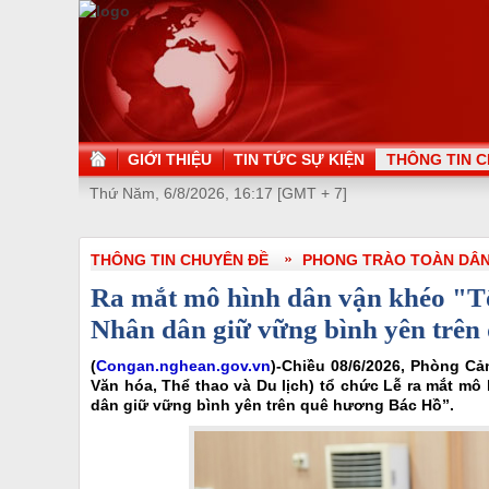
GIỚI THIỆU
TIN TỨC SỰ KIỆN
THÔNG TIN C
Thứ Năm, 6/8/2026, 16:17 [GMT + 7]
THÔNG TIN CHUYÊN ĐỀ
PHONG TRÀO TOÀN DÂ
Ra mắt mô hình dân vận khéo "Tổ
Nhân dân giữ vững bình yên trê
(
Congan.nghean.gov.vn
)-Chiều 08/6/2026, Phòng Cả
Văn hóa, Thể thao và Du lịch) tổ chức Lễ ra mắt mô
dân giữ vững bình yên trên quê hương Bác Hồ”.