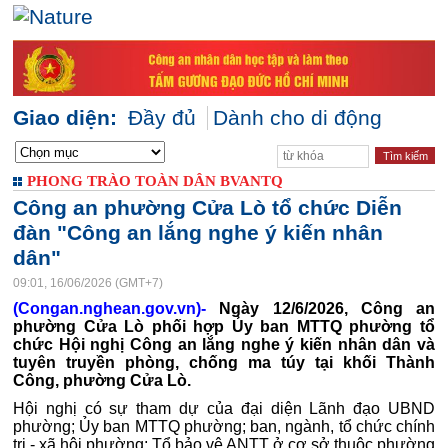
Giao diện:
Đầy đủ
Dành cho di động
PHONG TRÀO TOÀN DÂN BVANTQ
Công an phường Cửa Lò tổ chức Diễn
đàn "Công an lắng nghe ý kiến nhân
dân"
09:01, 16/06/2026 (GMT+7)
(Congan.nghean.gov.vn)-
Ngày 12/6/2026, Công an
phường Cửa Lò phối hợp Ủy ban MTTQ phường tổ
chức Hội nghị Công an lắng nghe ý kiến nhân dân và
tuyên truyền phòng, chống ma túy tại khối Thành
Công, phường Cửa Lò.
Hội nghị có sự tham dự của đại diện Lãnh đạo UBND
phường; Ủy ban MTTQ phường; ban, ngành, tổ chức chính
trị - xã hội phường; Tổ bảo vệ ANTT ở cơ sở thuộc phường