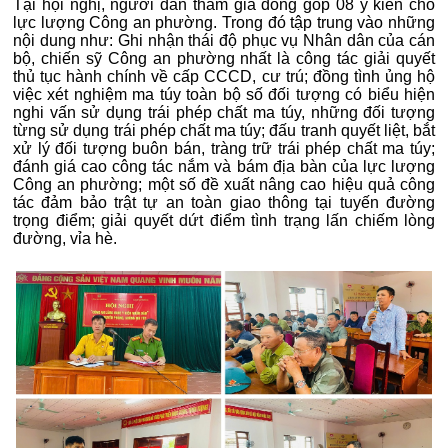
Tại hội nghị, người dân tham gia đóng góp 08 ý kiến cho
lực lượng Công an phường. Trong đó tập trung vào những
nội dung như: Ghi nhận thái độ phục vụ Nhân dân của cán
bộ, chiến sỹ Công an phường nhất là công tác giải quyết
thủ tục hành chính về cấp CCCD, cư trú; đồng tình ủng hộ
việc xét nghiệm ma túy toàn bộ số đối tượng có biểu hiện
nghi vấn sử dụng trái phép chất ma túy, những đối tượng
từng sử dụng trái phép chất ma túy; đấu tranh quyết liệt, bắt
xử lý đối tượng buôn bán, tràng trữ trái phép chất ma túy;
đánh giá cao công tác nắm và bám địa bàn của lực lượng
Công an phường; một số đề xuất nâng cao hiệu quả công
tác đảm bảo trật tự an toàn giao thông tại tuyến đường
trọng điểm; giải quyết dứt điểm tình trạng lấn chiếm lòng
đường, vỉa hè.