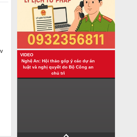
IV
VIDEO
Nghệ An: Hội thảo góp ý các dự án
luật và nghị quyết do Bộ Công an
chủ trì