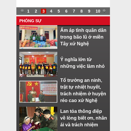
.
.
1
2
3
4
5
6
7
8
9
10
.
PHÓNG SỰ
Ấm áp tình quân dân
trong bão lũ ở miền
Tây xứ Nghệ
Ý nghĩa lớn từ
những việc làm nhỏ
Tổ trưởng an ninh,
trật tự nhiệt huyết,
trách nhiệm ở huyện
rẻo cao xứ Nghệ
Lan tỏa thông điệp
về lòng biết ơn, nhân
ái và trách nhiệm