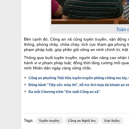
Toàn c
Bên cạnh đó, Công an xã cũng tuyên truyền, vận động n
thông, phòng cháy, chữa cháy; tích cực tham gia phong tr
phạm pháp luật, góp phần giữ vững an ninh chính trị, trật
Thông qua buổi tuyên truyền, người dân nâng cao nhận t
hành vi vi phạm pháp luật; đồng thời tăng cường mối qua
ninh Nhân dân ngày càng vững chắc.
Công an phường Thái Hòa tuyên truyền phòng chống ma túy, t
Đồng hành "Tiếp sức mùa thi", hỗ trợ tích hợp tài khoản an si
Ra mắt Chương trình "Em nuôi Công an xã"
Tags:
Tuyên truyền;
Công an Nghệ An;
Giai Xuân;