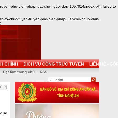
yen-pho-bien-phap-luat-cho-nguoi-dan-1057914/index.txt): failed to
an-to-chuc-tuyen-truyen-pho-bien-phap-luat-cho-nguoi-dan-
2
NH CHÍNH
DỊCH VỤ CÔNG TRỰC TUYẾN
LIÊN HỆ - GÓP
Đặt làm trang chủ
RSS
T+7]
 dục