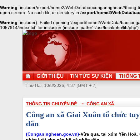
Warning
: include(/export/home2/WebData/baocongannghean//thong-tin
open stream: No such file or directory in
/export/home2/WebData/ba
Warning
: include(): Failed opening '/export/home2/WebData/baocong
1057914/index.txt' for inclusion (include_path='.:/usr/local/php/lib/php')
GIỚI THIỆU
TIN TỨC SỰ KIỆN
THÔNG T
Thứ Hai, 10/8/2026, 4:37 [GMT + 7]
THÔNG TIN CHUYÊN ĐỀ
CÔNG AN XÃ
Công an xã Giai Xuân tổ chức tuy
dân
(Congan.nghean.gov.vn)
-Vừa qua, tại xóm Yên Hoà, 
pháp luật cho cán bộ và nhân dân.