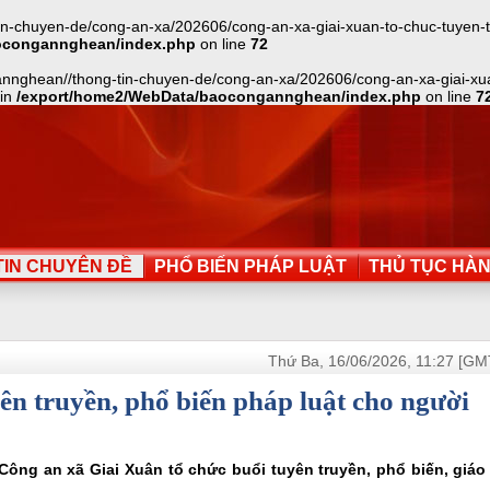
-chuyen-de/cong-an-xa/202606/cong-an-xa-giai-xuan-to-chuc-tuyen-tru
ocongannghean/index.php
on line
72
annghean//thong-tin-chuyen-de/cong-an-xa/202606/cong-an-xa-giai-xu
 in
/export/home2/WebData/baocongannghean/index.php
on line
7
IN CHUYÊN ĐỀ
PHỔ BIẾN PHÁP LUẬT
THỦ TỤC HÀ
Thứ Ba, 16/06/2026, 11:27 [GM
ên truyền, phổ biến pháp luật cho người
Công an xã Giai Xuân tổ chức buổi tuyên truyền, phổ biến, giáo