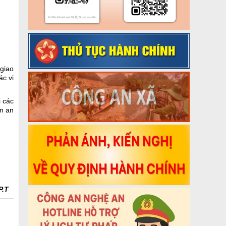
giao
ác vi
i các
ận an
P.T