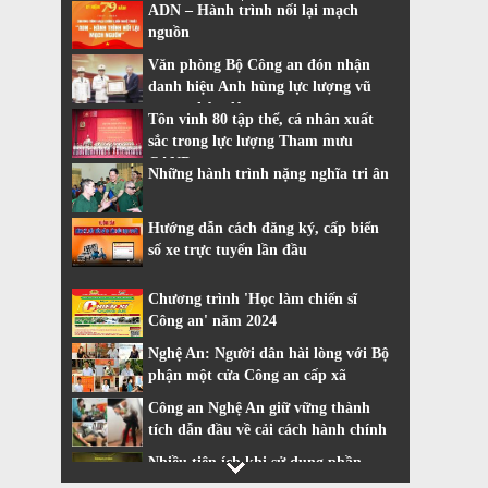
ADN – Hành trình nối lại mạch
nguồn
Văn phòng Bộ Công an đón nhận
danh hiệu Anh hùng lực lượng vũ
trang nhân dân
Tôn vinh 80 tập thể, cá nhân xuất
sắc trong lực lượng Tham mưu
CAND
Những hành trình nặng nghĩa tri ân
Hướng dẫn cách đăng ký, cấp biển
số xe trực tuyến lần đầu
Chương trình 'Học làm chiến sĩ
Công an' năm 2024
Nghệ An: Người dân hài lòng với Bộ
phận một cửa Công an cấp xã
Công an Nghệ An giữ vững thành
tích dẫn đầu về cải cách hành chính
Nhiều tiện ích khi sử dụng phần
mềm VNeiD