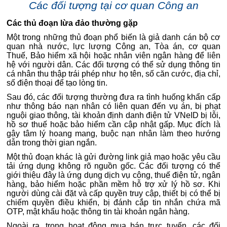
Các đối tượng tại cơ quan Công an
Các thủ đoạn lừa đảo thường gặp
Một trong những thủ đoạn phổ biến là giả danh cán bộ cơ
quan nhà nước, lực lượng Công an, Tòa án, cơ quan
Thuế, Bảo hiểm xã hội hoặc nhân viên ngân hàng để liên
hệ với người dân. Các đối tượng có thể sử dụng thông tin
cá nhân thu thập trái phép như họ tên, số căn cước, địa chỉ,
số điện thoại để tạo lòng tin.
Sau đó, các đối tượng thường đưa ra tình huống khẩn cấp
như thông báo nạn nhân có liên quan đến vụ án, bị phạt
nguội giao thông, tài khoản định danh điện tử VNeID bị lỗi,
hồ sơ thuế hoặc bảo hiểm cần cập nhật gấp. Mục đích là
gây tâm lý hoang mang, buộc nạn nhân làm theo hướng
dẫn trong thời gian ngắn.
Một thủ đoạn khác là gửi đường link giả mạo hoặc yêu cầu
tải ứng dụng không rõ nguồn gốc. Các đối tượng có thể
giới thiệu đây là ứng dụng dịch vụ công, thuế điện tử, ngân
hàng, bảo hiểm hoặc phần mềm hỗ trợ xử lý hồ sơ. Khi
người dùng cài đặt và cấp quyền truy cập, thiết bị có thể bị
chiếm quyền điều khiển, bị đánh cắp tin nhắn chứa mã
OTP, mật khẩu hoặc thông tin tài khoản ngân hàng.
Ngoài ra, trong hoạt động mua bán trực tuyến, các đối