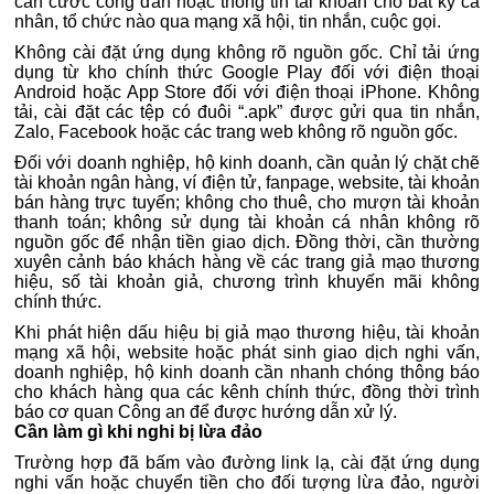
căn cước công dân hoặc thông tin tài khoản cho bất kỳ cá
nhân, tổ chức nào qua mạng xã hội, tin nhắn, cuộc gọi.
Không cài đặt ứng dụng không rõ nguồn gốc. Chỉ tải ứng
dụng từ kho chính thức Google Play đối với điện thoại
Android hoặc App Store đối với điện thoại iPhone. Không
tải, cài đặt các tệp có đuôi “.apk” được gửi qua tin nhắn,
Zalo, Facebook hoặc các trang web không rõ nguồn gốc.
Đối với doanh nghiệp, hộ kinh doanh, cần quản lý chặt chẽ
tài khoản ngân hàng, ví điện tử, fanpage, website, tài khoản
bán hàng trực tuyến; không cho thuê, cho mượn tài khoản
thanh toán; không sử dụng tài khoản cá nhân không rõ
nguồn gốc để nhận tiền giao dịch. Đồng thời, cần thường
xuyên cảnh báo khách hàng về các trang giả mạo thương
hiệu, số tài khoản giả, chương trình khuyến mãi không
chính thức.
Khi phát hiện dấu hiệu bị giả mạo thương hiệu, tài khoản
mạng xã hội, website hoặc phát sinh giao dịch nghi vấn,
doanh nghiệp, hộ kinh doanh cần nhanh chóng thông báo
cho khách hàng qua các kênh chính thức, đồng thời trình
báo cơ quan Công an để được hướng dẫn xử lý.
Cần làm gì khi nghi bị lừa đảo
Trường hợp đã bấm vào đường link lạ, cài đặt ứng dụng
nghi vấn hoặc chuyển tiền cho đối tượng lừa đảo, người