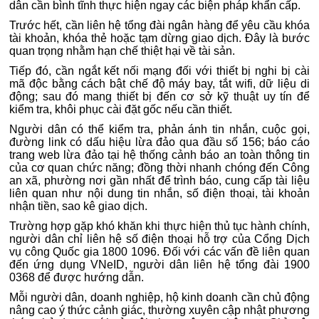
dân cần bình tĩnh thực hiện ngay các biện pháp khẩn cấp.
Trước hết, cần liên hệ tổng đài ngân hàng để yêu cầu khóa
tài khoản, khóa thẻ hoặc tạm dừng giao dịch. Đây là bước
quan trọng nhằm hạn chế thiệt hại về tài sản.
Tiếp đó, cần ngắt kết nối mạng đối với thiết bị nghi bị cài
mã độc bằng cách bật chế độ máy bay, tắt wifi, dữ liệu di
động; sau đó mang thiết bị đến cơ sở kỹ thuật uy tín để
kiểm tra, khôi phục cài đặt gốc nếu cần thiết.
Người dân có thể kiểm tra, phản ánh tin nhắn, cuộc gọi,
đường link có dấu hiệu lừa đảo qua đầu số 156; báo cáo
trang web lừa đảo tại hệ thống cảnh báo an toàn thông tin
của cơ quan chức năng; đồng thời nhanh chóng đến Công
an xã, phường nơi gần nhất để trình báo, cung cấp tài liệu
liên quan như nội dung tin nhắn, số điện thoại, tài khoản
nhận tiền, sao kê giao dịch.
Trường hợp gặp khó khăn khi thực hiện thủ tục hành chính,
người dân chỉ liên hệ số điện thoại hỗ trợ của Cổng Dịch
vụ công Quốc gia 1800 1096. Đối với các vấn đề liên quan
đến ứng dụng VNeID, người dân liên hệ tổng đài 1900
0368 để được hướng dẫn.
Mỗi người dân, doanh nghiệp, hộ kinh doanh cần chủ động
nâng cao ý thức cảnh giác, thường xuyên cập nhật phương