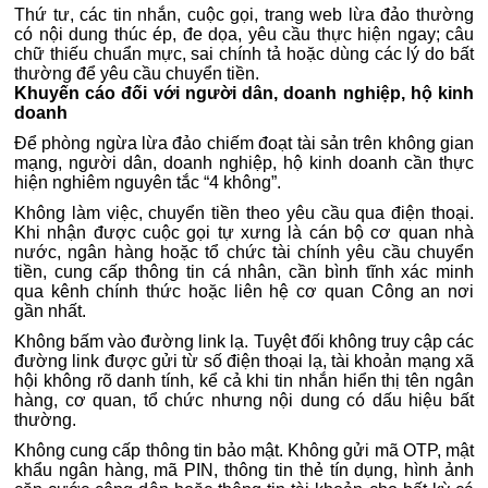
Thứ tư, các tin nhắn, cuộc gọi, trang web lừa đảo thường
có nội dung thúc ép, đe dọa, yêu cầu thực hiện ngay; câu
chữ thiếu chuẩn mực, sai chính tả hoặc dùng các lý do bất
thường để yêu cầu chuyển tiền.
Khuyến cáo đối với người dân, doanh nghiệp, hộ kinh
doanh
Để phòng ngừa lừa đảo chiếm đoạt tài sản trên không gian
mạng, người dân, doanh nghiệp, hộ kinh doanh cần thực
hiện nghiêm nguyên tắc “4 không”.
Không làm việc, chuyển tiền theo yêu cầu qua điện thoại.
Khi nhận được cuộc gọi tự xưng là cán bộ cơ quan nhà
nước, ngân hàng hoặc tổ chức tài chính yêu cầu chuyển
tiền, cung cấp thông tin cá nhân, cần bình tĩnh xác minh
qua kênh chính thức hoặc liên hệ cơ quan Công an nơi
gần nhất.
Không bấm vào đường link lạ. Tuyệt đối không truy cập các
đường link được gửi từ số điện thoại lạ, tài khoản mạng xã
hội không rõ danh tính, kể cả khi tin nhắn hiển thị tên ngân
hàng, cơ quan, tổ chức nhưng nội dung có dấu hiệu bất
thường.
Không cung cấp thông tin bảo mật. Không gửi mã OTP, mật
khẩu ngân hàng, mã PIN, thông tin thẻ tín dụng, hình ảnh