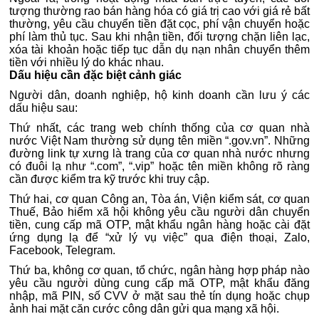
tượng thường rao bán hàng hóa có giá trị cao với giá rẻ bất
thường, yêu cầu chuyển tiền đặt cọc, phí vận chuyển hoặc
phí làm thủ tục. Sau khi nhận tiền, đối tượng chặn liên lạc,
xóa tài khoản hoặc tiếp tục dẫn dụ nạn nhân chuyển thêm
tiền với nhiều lý do khác nhau.
Dấu hiệu cần đặc biệt cảnh giác
Người dân, doanh nghiệp, hộ kinh doanh cần lưu ý các
dấu hiệu sau:
Thứ nhất, các trang web chính thống của cơ quan nhà
nước Việt Nam thường sử dụng tên miền “.gov.vn”. Những
đường link tự xưng là trang của cơ quan nhà nước nhưng
có đuôi lạ như “.com”, “.vip” hoặc tên miền không rõ ràng
cần được kiểm tra kỹ trước khi truy cập.
Thứ hai, cơ quan Công an, Tòa án, Viện kiểm sát, cơ quan
Thuế, Bảo hiểm xã hội không yêu cầu người dân chuyển
tiền, cung cấp mã OTP, mật khẩu ngân hàng hoặc cài đặt
ứng dụng lạ để “xử lý vụ việc” qua điện thoại, Zalo,
Facebook, Telegram.
Thứ ba, không cơ quan, tổ chức, ngân hàng hợp pháp nào
yêu cầu người dùng cung cấp mã OTP, mật khẩu đăng
nhập, mã PIN, số CVV ở mặt sau thẻ tín dụng hoặc chụp
ảnh hai mặt căn cước công dân gửi qua mạng xã hội.