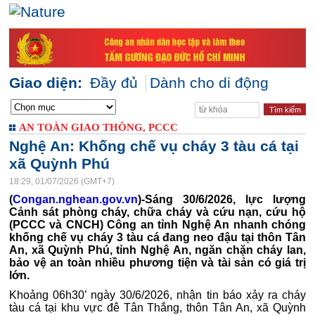
Giao diện:
Đầy đủ
Dành cho di động
AN TOÀN GIAO THÔNG, PCCC
Nghệ An: Khống chế vụ cháy 3 tàu cá tại
xã Quỳnh Phú
18:29, 01/07/2026 (GMT+7)
(
Congan.nghean.gov.vn
)-Sáng 30/6/2026, lực lượng
Cảnh sát phòng cháy, chữa cháy và cứu nạn, cứu hộ
(PCCC và CNCH) Công an tỉnh Nghệ An nhanh chóng
khống chế vụ cháy 3 tàu cá đang neo đậu tại thôn Tân
An, xã Quỳnh Phú, tỉnh Nghệ An, ngăn chặn cháy lan,
bảo vệ an toàn nhiều phương tiện và tài sản có giá trị
lớn.
Khoảng 06h30’ ngày 30/6/2026, nhận tin báo xảy ra cháy
tàu cá tại khu vực đê Tân Thắng, thôn Tân An, xã Quỳnh