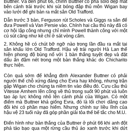
Buttner. Và đến phút 66, chính Buttner có pha solo đẹp mắt
bên cánh trái trước khi sút bóng đập thủ môn Wigan bay
vào lưới để ghi bàn ra mắt sân Old Trafford.
Dẫn trước 3 bàn, Ferguson rút Scholes và Giggs ra sân để
đưa Powell và Van Persie vào. Chính hai cầu thủ này đã có
cơ hội lập công nhưng chỉ mình Powell thành công với một
cú sút căng như kẻ chỉ ở sát vòng cấm.
2. Không hề có chút bỡ ngỡ nào trong lần đầu ra mắt tại
sân khấu lớn Old Trafford. Hậu vệ trái người Hà Lan thể
hiện phong độ bùng nổ với 1 bàn thắng tuyệt đẹp và đặt
dấu ấn đậm nét trong một bàn thắng khác do Chicharito
thực hiện.
Còn quá sớm để khẳng định Alexander Buttner có phải
người thế chỗ xứng đáng cho Evra hay không, nhưng trận
gặp Wigan cho chúng ta niềm tin vào điều đó. Cựu cầu thủ
Vitesse Arnhem lên công về thủ trong suốt 90 phút và luôn
tạo áp lực không nhỏ lên cánh phải của Wigan. Có một
điểm mà Buttner khá giống Evra, đó là lối chơi dâng cao
đôi khi có phần mạo hiểm. Nhưng chính sự liều lĩnh của
hậu vệ 23 tuổi này đã góp phần giải tỏa thế bế tắc cho M.U.
Điển hình như bàn thắng của Buttner ở phút 66 khi anh đột
phá táo bạo qua một rừng cầu thủ áo xanh trước khi dứt