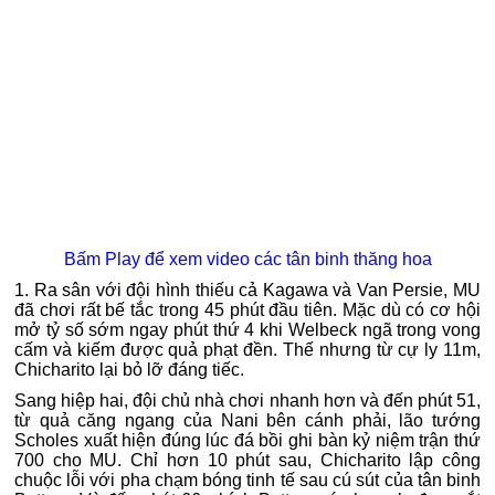
Bấm Play để xem video các tân binh thăng hoa
1. Ra sân với đội hình thiếu cả Kagawa và Van Persie, MU
đã chơi rất bế tắc trong 45 phút đầu tiên. Mặc dù có cơ hội
mở tỷ số sớm ngay phút thứ 4 khi Welbeck ngã trong vong
cấm và kiếm được quả phạt đền. Thế nhưng từ cự ly 11m,
Chicharito lại bỏ lỡ đáng tiếc.
Sang hiệp hai, đội chủ nhà chơi nhanh hơn và đến phút 51,
từ quả căng ngang của Nani bên cánh phải, lão tướng
Scholes xuất hiện đúng lúc đá bồi ghi bàn kỷ niệm trận thứ
700 cho MU. Chỉ hơn 10 phút sau, Chicharito lập công
chuộc lỗi với pha chạm bóng tinh tế sau cú sút của tân binh