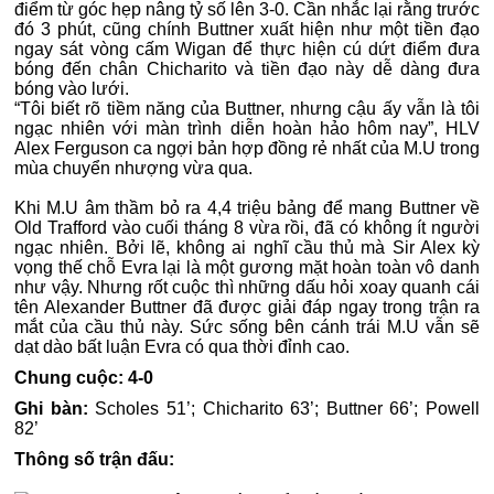
điểm từ góc hẹp nâng tỷ số lên 3-0. Cần nhắc lại rằng trước
đó 3 phút, cũng chính Buttner xuất hiện như một tiền đạo
ngay sát vòng cấm Wigan để thực hiện cú dứt điểm đưa
bóng đến chân Chicharito và tiền đạo này dễ dàng đưa
bóng vào lưới.
“Tôi biết rõ tiềm năng của Buttner, nhưng cậu ấy vẫn là tôi
ngạc nhiên với màn trình diễn hoàn hảo hôm nay”, HLV
Alex Ferguson ca ngợi bản hợp đồng rẻ nhất của M.U trong
mùa chuyển nhượng vừa qua.
Khi M.U âm thầm bỏ ra 4,4 triệu bảng để mang Buttner về
Old Trafford vào cuối tháng 8 vừa rồi, đã có không ít người
ngạc nhiên. Bởi lẽ, không ai nghĩ cầu thủ mà Sir Alex kỳ
vọng thế chỗ Evra lại là một gương mặt hoàn toàn vô danh
như vậy. Nhưng rốt cuộc thì những dấu hỏi xoay quanh cái
tên Alexander Buttner đã được giải đáp ngay trong trận ra
mắt của cầu thủ này. Sức sống bên cánh trái M.U vẫn sẽ
dạt dào bất luận Evra có qua thời đỉnh cao.
Chung cuộc: 4-0
Ghi bàn:
Scholes 51’; Chicharito 63’; Buttner 66’; Powell
82’
Thông số trận đấu: