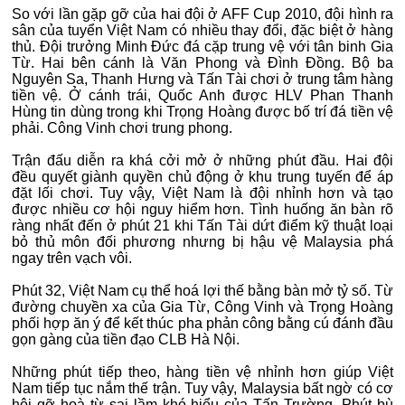
So với lần gặp gỡ của hai đội ở AFF Cup 2010, đội hình ra
sân của tuyển Việt Nam có nhiều thay đổi, đặc biệt ở hàng
thủ. Đội trưởng Minh Đức đá cặp trung vệ với tân binh Gia
Từ. Hai bên cánh là Văn Phong và Đình Đồng. Bộ ba
Nguyên Sa, Thanh Hưng và Tấn Tài chơi ở trung tâm hàng
tiền vệ. Ở cánh trái, Quốc Anh được HLV Phan Thanh
Hùng tin dùng trong khi Trọng Hoàng được bố trí đá tiền vệ
phải. Công Vinh chơi trung phong.
Trận đấu diễn ra khá cởi mở ở những phút đầu. Hai đội
đều quyết giành quyền chủ động ở khu trung tuyến để áp
đặt lối chơi. Tuy vậy, Việt Nam là đội nhỉnh hơn và tạo
được nhiều cơ hội nguy hiểm hơn. Tình huống ăn bàn rõ
ràng nhất đến ở phút 21 khi Tấn Tài dứt điểm kỹ thuật loại
bỏ thủ môn đối phương nhưng bị hậu vệ Malaysia phá
ngay trên vạch vôi.
Phút 32, Việt Nam cụ thể hoá lợi thế bằng bàn mở tỷ số. Từ
đường chuyền xa của Gia Từ, Công Vinh và Trọng Hoàng
phối hợp ăn ý để kết thúc pha phản công bằng cú đánh đầu
gọn gàng của tiền đạo CLB Hà Nội.
Những phút tiếp theo, hàng tiền vệ nhỉnh hơn giúp Việt
Nam tiếp tục nắm thế trận. Tuy vậy, Malaysia bất ngờ có cơ
hội gỡ hoà từ sai lầm khó hiểu của Tấn Trường. Phút bù