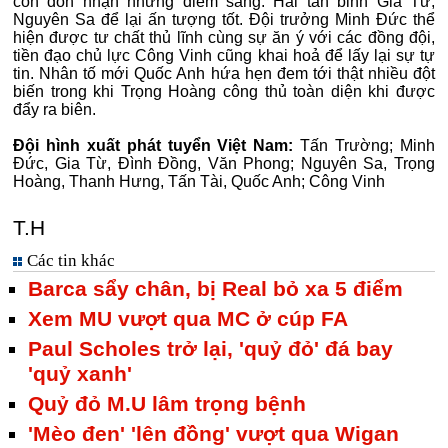
còn đón nhận những điểm sáng. Hai tân binh Gia Từ,
Nguyên Sa để lại ấn tượng tốt. Đội trưởng Minh Đức thể
hiện được tư chất thủ lĩnh cùng sự ăn ý với các đồng đội,
tiền đạo chủ lực Công Vinh cũng khai hoả để lấy lại sự tự
tin. Nhân tố mới Quốc Anh hứa hẹn đem tới thật nhiều đột
biến trong khi Trọng Hoàng công thủ toàn diện khi được
đẩy ra biên.
Đội hình xuất phát tuyển Việt Nam:
Tấn Trường; Minh
Đức, Gia Từ, Đình Đồng, Văn Phong; Nguyên Sa, Trọng
Hoàng, Thanh Hưng, Tấn Tài, Quốc Anh; Công Vinh
T.H
Các tin khác
Barca sẩy chân, bị Real bỏ xa 5 điểm
Xem MU vượt qua MC ở cúp FA
Paul Scholes trở lại, 'quỷ đỏ' đá bay
'quỷ xanh'
Quỷ đỏ M.U lâm trọng bệnh
'Mèo đen' 'lên đồng' vượt qua Wigan