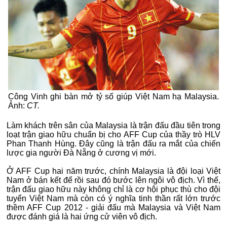
Công Vinh ghi bàn mở tỷ số giúp Việt Nam hạ Malaysia.
Ảnh:
CT.
Làm khách trên sân của Malaysia là trận đấu đầu tiên trong
loạt trận giao hữu chuẩn bị cho AFF Cup của thầy trò HLV
Phan Thanh Hùng. Đây cũng là trận đấu ra mắt của chiến
lược gia người Đà Nẵng ở cương vị mới.
Ở AFF Cup hai năm trước, chính Malaysia là đội loại Việt
Nam ở bán kết để rồi sau đó bước lên ngôi vô địch. Vì thế,
trận đấu giao hữu này không chỉ là cơ hội phục thù cho đội
tuyển Việt Nam mà còn có ý nghĩa tinh thần rất lớn trước
thềm AFF Cup 2012 - giải đấu mà Malaysia và Việt Nam
được đánh giá là hai ứng cử viên vô địch.