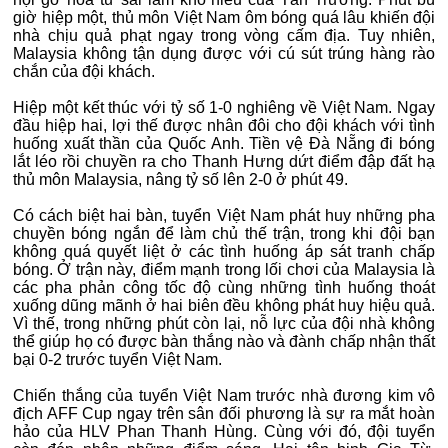
giờ hiệp một, thủ môn Việt Nam ôm bóng quá lâu khiến đội
nhà chịu quả phạt ngay trong vòng cấm địa. Tuy nhiên,
Malaysia không tận dụng được với cú sút trúng hàng rào
chắn của đội khách.
Hiệp một kết thúc với tỷ số 1-0 nghiêng về Việt Nam. Ngay
đầu hiệp hai, lợi thế được nhân đôi cho đội khách với tình
huống xuất thần của Quốc Anh. Tiền vệ Đà Nẵng đi bóng
lắt léo rồi chuyền ra cho Thanh Hưng dứt điểm đập đất hạ
thủ môn Malaysia, nâng tỷ số lên 2-0 ở phút 49.
Có cách biệt hai bàn, tuyển Việt Nam phát huy những pha
chuyền bóng ngắn để làm chủ thế trận, trong khi đội bạn
không quá quyết liệt ở các tình huống áp sát tranh chấp
bóng. Ở trận này, điểm mạnh trong lối chơi của Malaysia là
các pha phản công tốc độ cùng những tình huống thoát
xuống dũng mãnh ở hai biên đều không phát huy hiệu quả.
Vì thế, trong những phút còn lại, nỗ lực của đội nhà không
thể giúp họ có được bàn thắng nào và đành chấp nhận thất
bại 0-2 trước tuyển Việt Nam.
Chiến thắng của tuyển Việt Nam trước nhà đương kim vô
địch AFF Cup ngay trên sân đối phương là sự ra mắt hoàn
hảo của HLV Phan Thanh Hùng. Cùng với đó, đội tuyển