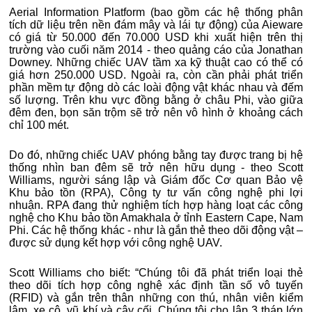
Aerial Information Platform (bao gồm các hệ thống phân
tích dữ liệu trên nền đám mây và lái tự động) của Aieware
có giá từ 50.000 đến 70.000 USD khi xuất hiện trên thị
trường vào cuối năm 2014 - theo quảng cáo của Jonathan
Downey. Những chiếc UAV tầm xa kỹ thuật cao có thể có
giá hơn 250.000 USD. Ngoài ra, còn cần phải phát triển
phần mềm tự động dò các loài động vật khác nhau và đếm
số lượng. Trên khu vực đồng bằng ở châu Phi, vào giữa
đêm đen, bọn săn trộm sẽ trở nên vô hình ở khoảng cách
chỉ 100 mét.
Do đó, những chiếc UAV phóng bằng tay được trang bị hệ
thống nhìn ban đêm sẽ trở nên hữu dụng - theo Scott
Williams, người sáng lập và Giám đốc Cơ quan Bảo vệ
Khu bảo tồn (RPA), Công ty tư vấn công nghệ phi lợi
nhuận. RPA đang thử nghiệm tích hợp hàng loạt các công
nghệ cho Khu bảo tồn Amakhala ở tỉnh Eastern Cape, Nam
Phi. Các hệ thống khác - như là gắn thẻ theo dõi động vật –
được sử dụng kết hợp với công nghệ UAV.
Scott Williams cho biết: “Chúng tôi đã phát triển loại thẻ
theo dõi tích hợp công nghệ xác định tần số vô tuyến
(RFID) và gắn trên thân những con thú, nhân viên kiểm
lâm, xe cộ, vũ khí và cây cối. Chúng tôi cho lập 3 tháp lớn