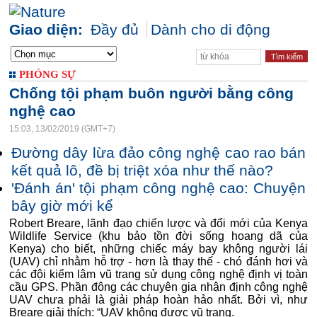
Giao diện:
Đầy đủ
Dành cho di động
PHÓNG SỰ
Chống tội phạm buôn người bằng công
nghệ cao
15:03, 13/02/2019 (GMT+7)
Đường dây lừa đảo công nghệ cao rao bán
kết quả lô, đề bị triệt xóa như thế nào?
'Đánh án' tội phạm công nghệ cao: Chuyện
bây giờ mới kể
Robert Breare, lãnh đạo chiến lược và đổi mới của Kenya
Wildlife Service (khu bảo tồn đời sống hoang dã của
Kenya) cho biết, những chiếc máy bay không người lái
(UAV) chỉ nhằm hỗ trợ - hơn là thay thế - chó đánh hơi và
các đội kiểm lâm vũ trang sử dụng công nghệ định vị toàn
cầu GPS. Phần đông các chuyên gia nhận định công nghệ
UAV chưa phải là giải pháp hoàn hảo nhất. Bởi vì, như
Breare giải thích: “UAV không được vũ trang.