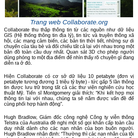
Trang web Collaborate.org
Collaborate thu thập thông tin từ các nguồn như dữ liệu
GIS (Hệ thống thông tin địa lý), tin tức và truyền thông xã
hội, các mạng cảm biến, các bản tin thời tiết, những sự di
chuyển của tàu bè và đối chiếu tất cả lại với nhau trong một
bản đồ toàn cầu duy nhất. Quan sát 3D cho phép người
dùng phóng to một địa điểm để nhìn thấy rõ chuyện gì đang
diễn ra ở đó.
Hiện Collaborate có cơ sở dữ liệu 10 petabyte (đơn vị
petabyte tương đương 1 triệu tỷ byte) - tức gấp 5 lần thông
tin được lưu trữ trong tất cả các thư viện nghiên cứu học
thuật Mỹ. Tiến sĩ Montgomery giải thích: “Khi kết hợp mọi
thông tin lại với nhau, chúng ta sẽ nắm được vấn đề để
cùng phối hợp hành động”.
Hugh Bradlow, Giám đốc công nghệ Công ty viễn thông
Telstra của Australia đề nghị một số gọi khẩn cấp toàn cầu
duy nhất dành cho các nạn nhân của bọn buôn người.
Hugh Bradlow nhận định: “Thường thì các nạn nhân của tội