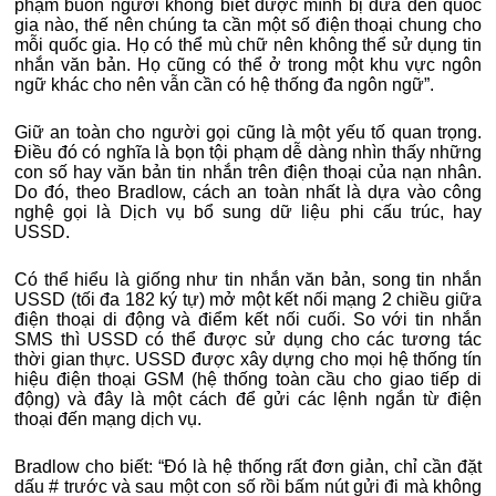
phạm buôn người không biết được mình bị đưa đến quốc
gia nào, thế nên chúng ta cần một số điện thoại chung cho
mỗi quốc gia. Họ có thể mù chữ nên không thể sử dụng tin
nhắn văn bản. Họ cũng có thể ở trong một khu vực ngôn
ngữ khác cho nên vẫn cần có hệ thống đa ngôn ngữ”.
Giữ an toàn cho người gọi cũng là một yếu tố quan trọng.
Điều đó có nghĩa là bọn tội phạm dễ dàng nhìn thấy những
con số hay văn bản tin nhắn trên điện thoại của nạn nhân.
Do đó, theo Bradlow, cách an toàn nhất là dựa vào công
nghệ gọi là Dịch vụ bổ sung dữ liệu phi cấu trúc, hay
USSD.
Có thể hiểu là giống như tin nhắn văn bản, song tin nhắn
USSD (tối đa 182 ký tự) mở một kết nối mạng 2 chiều giữa
điện thoại di động và điểm kết nối cuối. So với tin nhắn
SMS thì USSD có thể được sử dụng cho các tương tác
thời gian thực. USSD được xây dựng cho mọi hệ thống tín
hiệu điện thoại GSM (hệ thống toàn cầu cho giao tiếp di
động) và đây là một cách để gửi các lệnh ngắn từ điện
thoại đến mạng dịch vụ.
Bradlow cho biết: “Đó là hệ thống rất đơn giản, chỉ cần đặt
dấu # trước và sau một con số rồi bấm nút gửi đi mà không