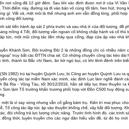
n nơi cũng đã 12 giờ đêm. Sau khi xác định được nơi ở của Vi Văn 
hời điểm này, đường sá đi vào bản vô cùng tối tăm, heo hút, trong k
ống gì.
Vất vả, mệt mỏi là thế nhưng anh em vẫn đồng lòng, phối hợp
ành công đối tượng.
nh sát tiến hành áp sát 2 phía trước và sau nhà ở của đối tượng, đề 
g sáng mồng 4 Tết, đối tượng vẫn ngoan cố không chấp hành và cố thủ 
ập tức, một mũi công tác liền nhảy qua cổng, đạp cửa ập vào nhà k
uyễn Khánh Sơn, Đội trưởng Đội 2 là những đồng chí có nhiều năm c
ngoại” truy bắt các ĐTTN chia sẻ: Có những chuyến công tác kéo dài
 tỉnh, thành từ Bắc chí Nam, ăn bờ ngủ bụi, có khi lênh đênh trên bi
c (SN 1982) trú tại huyện Quỳnh Lưu, bị Công an huyện Quỳnh Lưu ra 
chuyến công tác tại miền Nam xác minh, xác định Lực làm nghề đánh c
 Bà Rịa - Vũng Tàu, tối 30/12/2016, hắn sẽ tiếp tục theo thuyền ra 
nh Sơn làm Tổ trưởng khẩn trương phối hợp với Đồn C500 huy động x
ợng.
mệt lả vì say sóng nhưng vẫn cố gắng bám trụ. Kiên trì mai phục cho
, Tổ công tác lập tức ập vào thuyền khống chế, vây bắt đối tượng. Kh
tác, đòi chống trả lực lượng chức năng. Trước tình hình đó, các trinh s
h; đồng thời, tuyên truyền cho các ngư dân hiểu vấn đề, từ đó họ mới