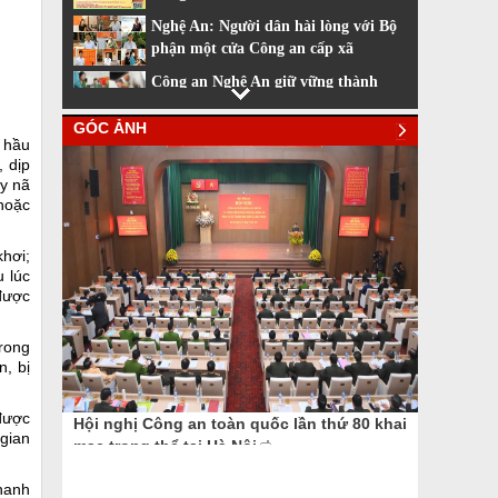
Nghệ An: Người dân hài lòng với Bộ
phận một cửa Công an cấp xã
Công an Nghệ An giữ vững thành
tích dẫn đầu về cải cách hành chính
GÓC ẢNH
Nhiều tiện ích khi sử dụng phần
 hầu
mềm VNeiD
 dịp
uy nã
Cách đăng ký tài khoản định danh
hoặc
điện tử
khơi;
 lúc
được
rong
, bị
 được
Hội nghị Công an toàn quốc lần thứ 80 khai
TỔNG BÍ
 gian
mạc trọng thể tại Hà Nội
LỰC LƯ
nhanh