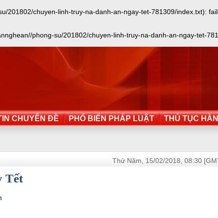
01802/chuyen-linh-truy-na-danh-an-ngay-tet-781309/index.txt): failed 
nghean//phong-su/201802/chuyen-linh-truy-na-danh-an-ngay-tet-781309/in
IN CHUYÊN ĐỀ
PHỔ BIẾN PHÁP LUẬT
THỦ TỤC HÀ
Thứ Năm, 15/02/2018, 08:30 [GM
y Tết
m