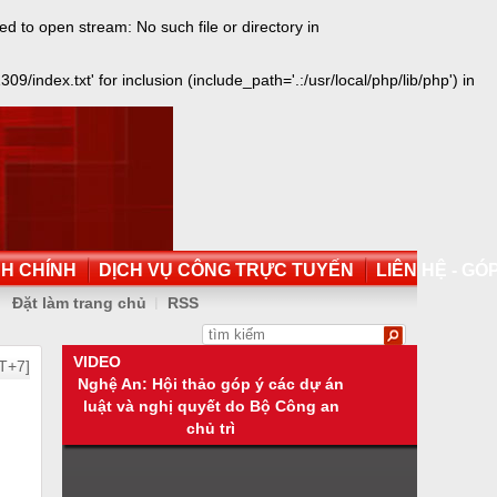
to open stream: No such file or directory in
dex.txt' for inclusion (include_path='.:/usr/local/php/lib/php') in
NH CHÍNH
DỊCH VỤ CÔNG TRỰC TUYẾN
LIÊN HỆ - GÓP
Đặt làm trang chủ
RSS
VIDEO
T+7]
Nghệ An: Hội thảo góp ý các dự án
luật và nghị quyết do Bộ Công an
chủ trì