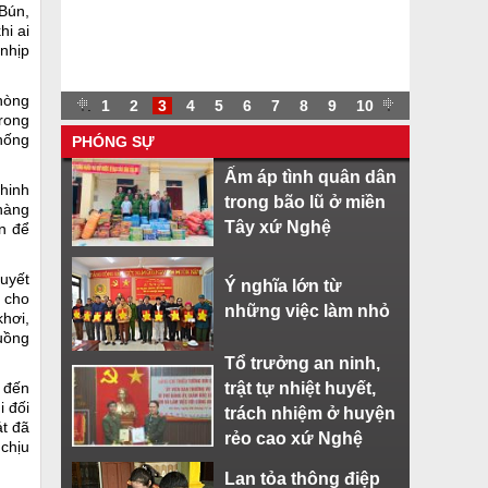
Bún,
hi ai
 nhịp
phòng
.
.
1
2
3
4
5
6
7
8
9
10
.
trong
hống
PHÓNG SỰ
Ấm áp tình quân dân
hinh
trong bão lũ ở miền
 hàng
Tây xứ Nghệ
ển để
quyết
Ý nghĩa lớn từ
á cho
những việc làm nhỏ
khơi,
uồng
Tổ trưởng an ninh,
 đến
trật tự nhiệt huyết,
i đối
trách nhiệm ở huyện
át đã
rẻo cao xứ Nghệ
 chịu
Lan tỏa thông điệp