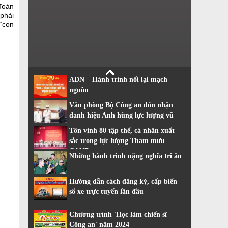
 đoàn
 phải
 “con
ADN – Hành trình nối lại mạch
nguồn
Văn phòng Bộ Công an đón nhận
danh hiệu Anh hùng lực lượng vũ
trang nhân dân
Tôn vinh 80 tập thể, cá nhân xuất
sắc trong lực lượng Tham mưu
CAND
Những hành trình nặng nghĩa tri ân
Hướng dẫn cách đăng ký, cấp biển
số xe trực tuyến lần đầu
Chương trình 'Học làm chiến sĩ
Công an' năm 2024