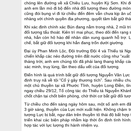
chóng lên đường về xã Chiêu Lưu, huyện Kỳ Sơn. Khi đế
anh em lần mò đi bộ đến nhà đối tượng theo đường mòn. T
cũng đói bụng vì đi từ chiều đến đêm vẫn chưa kịp ăn u
nhàng với chính quyền địa phương, quyết tâm bắt giữ th
Khi xác định chính xác Bún đang nằm trong nhà, 2 mũi tri
đối tượng tẩu thoát. Kiên trì mai phục, theo dõi đến rạn
nhà, hắn còn hô hào để nhân dân xung quanh hỗ trợ. L
chế, bắt giữ đối tượng khi hắn đang trốn dưới giường.
Đại úy Phan Minh Lộc, Đội trưởng Đội 4 và Thiếu tá Ng
chiến khắp các nẻo đường trên đất nước cũng như “xuất 
tháng trời, anh em chúng tôi đã phải lang thang khắp các
xác minh, truy lùng, lần theo dấu vết của đối tượng.
Điển hình là quá trình bắt giữ đối tượng Nguyễn Văn Lự
định truy nã về tội “Cố ý gây thương tích”. Sau nhiều 
một chủ thuyền tại xã Phước Tĩnh, huyện Long Điền, tỉnh
ngay chiều 29/12, Tổ công tác do Thiếu tá Nguyễn Khá
chốt chặn tại chốt biên phòng, chờ thời cơ bắt giữ đối tư
Từ chiều cho đến sáng ngày hôm sau, một số anh em đã 
3 giờ sáng, thuyền của Lực mới xuất hiện. Không chậm trễ
tượng Lực bị bắt, ngư dân trên thuyền tỏ thái độ bất hợp 
triển khai các biện pháp nhằm kịp thời ổn định tình hìn
hợp tác với lực lượng thi hành nhiệm vụ.