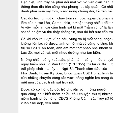
Đặc biệt, lính truy nã phải đối mặt với vô vàn gian nan
thông thạo địa bàn cũng như phong tục tập quán. Có nhữ
đành phải mua mỳ tôm, nước uống chống đói, tối đến nếu
Các đối tượng một khi chạy trốn ra nước ngoài đa phần 
lõm của nước Lào, Campuchia, nơi tập trung nhiều đối tư
Vì vậy, mỗi lần cài cắm trinh sát bí mật “nằm vùng” là l
sát có nhiệm vụ thu thập thông tin, sau đó hết sức cẩn trọ
Có khi vào khu vực vùng sâu, vùng xa bị mất sóng, hoặc c
không liên lạc về được, anh em ở nhà vô cùng lo lắng, kh
trụ sở CSĐT an toàn, anh em mới thở phào nhẹ nhõm vì đ
Lúc đó, mọi vất vả, mệt nhọc dường như tan biến.
Những chiến công xuất sắc, phá thành công nhiều chuyê
nguy hiểm như Lô Văn Công (SN 1955) trú tại xã Xá L
trái phép chất ma túy do Ngô Bá Thành cầm đầu của nh
Phà Đánh, huyện Kỳ Sơn, bị cơ quan CSĐT phát lệnh tru
của những chuyến công tác vượt hàng nghìn km sang đất
mệt mỏi của các trinh sát truy nã.
Được có cơ hội gặp gỡ, trò chuyện với những người lính 
qua cũng như biết thêm nhiều câu chuyện thú vị nhưng 
niềm hạnh phúc riêng, CBCS Phòng Cảnh sát Truy nã t
xuân tươi đẹp, yên bình…