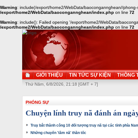
Warning
: include(/export/home2/WebData/baocongannghean//phong-su/2
/export/home2/WebData/baocongannghean/index.php
on line
72
Warning
: include(): Failed opening '/export/home2/WebData/baocongan
/export/home2/WebData/baocongannghean/index.php
on line
72
GIỚI THIỆU
TIN TỨC SỰ KIỆN
THÔNG T
Thứ Năm, 6/8/2026, 21:18 [GMT + 7]
PHÓNG SỰ
Chuyện lính truy nã đánh án ngà
Truy bắt thành công 10 đối tượng truy nã tại các tỉnh phía Na
Những chuyến 'tầm nã' thần tốc