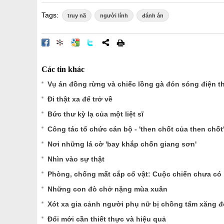
Tags:
truy nã
người lính
đánh án
Các tin khác
Vụ án đồng rừng và chiếc lồng gà đón sóng điện t
Đi thật xa để trở về
Bức thư kỳ lạ của một liệt sĩ
Công tác tổ chức cán bộ - 'then chốt của then chốt
Nơi những lá cờ 'bay khắp chốn giang sơn'
Nhìn vào sự thật
Phòng, chống mất cắp cổ vật: Cuộc chiến chưa có 
Những con đò chở nặng mùa xuân
Xót xa gia cảnh người phụ nữ bị chồng tẩm xăng đ
Đổi mới cần thiết thực và hiệu quả