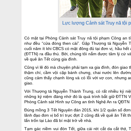
Lực lượng Cảnh sát Truy nã tội 
Có mặt tại Phòng Cảnh sát Truy nã tội phạm Công an 
như đều “cửa đóng then cài”. Gặp Thượng tá Nguyễn Th
cuối năm ít khi CBCS có mặt đông đủ tại đơn vị, hầu hết 
(ĐTTN) ra đầu thú. Bởi, chúng tôi nắm được tâm lý cứ 
về quê ăn Tết cùng gia đình.
Cũng vì lẽ đó mà chuyện phải tạm xa gia đình, đón giao t
thậm chí, cầm vội cặp bánh chưng, chai nước lên đường
cũng cảm thấy chạnh lòng và có lỗi với vợ con, nhưng 
giao.
Với Thượng tá Nguyễn Thành Trung, có rất nhiều kỷ niệ
những kỷ niệm đáng nhớ đó là quá trình bắt giữ ĐTTN V
Phòng Cảnh sát Hình sự Công an tỉnh Nghệ An ra QĐTN s
Đúng mồng 3 Tết Nguyên đán 2015, khi 1/2 quân số đơn vị
lãnh đạo đơn vị bố trí trực đợt 2 cũng đã về quê ăn Tết 
lẩn trốn tại Lào đã bí mật trở về nhà.
Tạm gác niềm vui đón Tết, giữa cái rét cắt da cắt thịt,