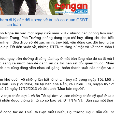
phạm di lý các đối tượng về trụ sở cơ quan CSĐT
an toàn
tỉnh Nghệ An vào một ngày cuối năm 2017 nhưng các phòng làm việc
ành Trung, Phó Trưởng phòng đang trực chỉ huy, đồng chí cho biết,
anh em đều đi cơ sở để xác minh, truy bắt, vận động các đối tượng tr
vào dịp Tết đến xuân về, những ĐTTN thường bí mật trở về thăm thân 
hừa ngay trên đường đi công tác hay ở một bản làng nào đó xa tít mù 
 sang cả nước bạn để đánh án đã trở nên rất đỗi quen thuộc. Nhiều
anh em cùng động viên nhau cố gắng, hoàn thành xuất sắc nhiệm vụ 
m khó quên về những lần bắt tội phạm truy nã trong ngày Tết. Một t
i Văn Bún (SN 1984) trú tại bản Khe Nằn, xã Chiêu Lưu, huyện Kỳ Sơn
ố 12 ngày 17/12/2013 về tội danh “Mua bán người”.
 trực chiến đợt 1 và ăn Tết tại đơn vị, còn những chiến sỹ quê ở xa
thì nhận được thông tin từ cơ sở báo về, ĐTTN Vi Văn Bún sau một thời
 Tổ công tác do Thiếu tá Biện Viết Chiến, Đội trưởng Đội 3 dẫn đầu 