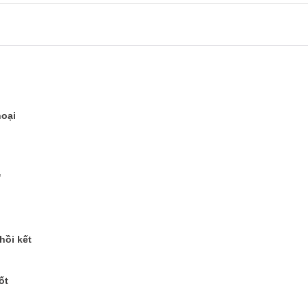
hoại
'
hồi kết
ốt