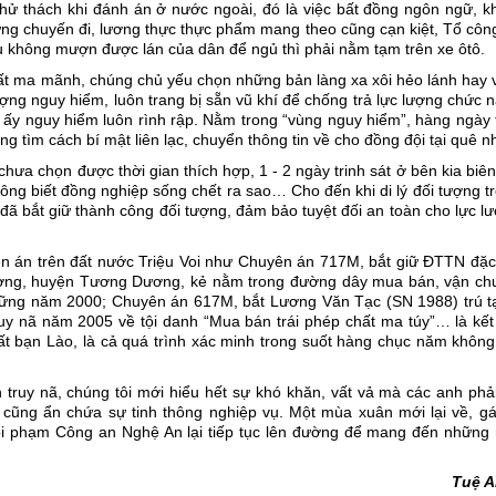
, thử thách khi đánh án ở nước ngoài, đó là việc bất đồng ngôn ngữ, 
ng chuyến đi, lương thực thực phẩm mang theo cũng cạn kiệt, Tổ côn
 không mượn được lán của dân để ngủ thì phải nằm tạm trên xe ôtô.
rất ma mãnh, chúng chủ yếu chọn những bản làng xa xôi hẻo lánh hay
ợng nguy hiểm, luôn trang bị sẵn vũ khí để chống trả lực lượng chức 
ần ấy nguy hiểm luôn rình rập. Nằm trong “vùng nguy hiểm”, hàng ngày 
ng tìm cách bí mật liên lạc, chuyển thông tin về cho đồng đội tại quê n
hưa chọn được thời gian thích hợp, 1 - 2 ngày trinh sát ở bên kia biên
ông biết đồng nghiệp sống chết ra sao… Cho đến khi di lý đối tượng t
ã bắt giữ thành công đối tượng, đảm bảo tuyệt đối an toàn cho lực l
n án trên đất nước Triệu Voi như Chuyên án 717M, bắt giữ ĐTTN đặc 
ượng, huyện Tương Dương, kẻ nằm trong đường dây mua bán, vận ch
ững năm 2000; Chuyên án 617M, bắt Lương Văn Tạc (SN 1988) trú tạ
y nã năm 2005 về tội danh “Mua bán trái phép chất ma túy”… là kết
 bạn Lào, là cả quá trình xác minh trong suốt hàng chục năm không 
truy nã, chúng tôi mới hiểu hết sự khó khăn, vất vả mà các anh phải
cũng ẩn chứa sự tinh thông nghiệp vụ. Một mùa xuân mới lại về, gác
ội phạm Công an Nghệ An lại tiếp tục lên đường để mang đến những
Tuệ 