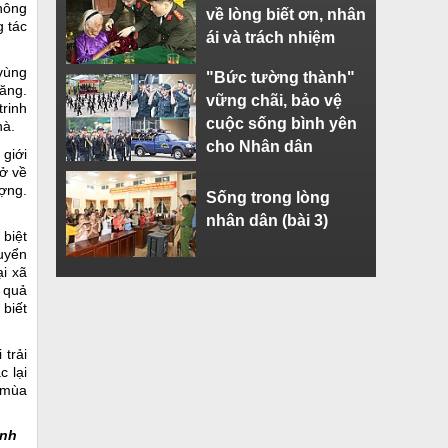
không
về lòng biết ơn, nhân
g tác
ái và trách nhiệm
 vùng
"Bức tường thành"
năng.
vững chãi, bảo vệ
trinh
cuộc sống bình yên
hà.
cho Nhân dân
 giới
rở về
ượng.
Sống trong lòng
nhân dân (bài 3)
biệt
uyển
i xã
 quả
biết
 trải
 lại
 mùa
Anh