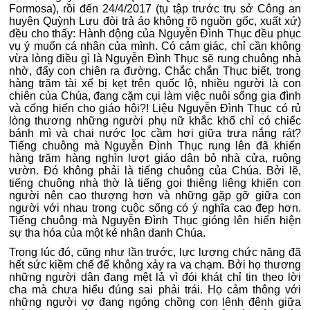
Formosa), rồi đến 24/4/2017 (tụ tập trước trụ sở Công an
huyện Quỳnh Lưu đòi trả áo không rõ nguồn gốc, xuất xứ)
đều cho thấy: Hành động của Nguyễn Đình Thục đều phục
vụ ý muốn cá nhân của mình. Có cảm giác, chỉ cần không
vừa lòng điều gì là Nguyễn Đình Thục sẽ rung chuông nhà
nhờ, đẩy con chiên ra đường. Chắc chắn Thục biết, trong
hàng trăm tài xế bị kẹt trên quốc lộ, nhiều người là con
chiên của Chúa, đang cặm cụi làm việc nuôi sống gia đình
và cống hiến cho giáo hội?! Liệu Nguyễn Đình Thục có rủ
lòng thương những người phụ nữ khắc khổ chỉ có chiếc
bánh mì và chai nước lọc cầm hơi giữa trưa nắng rát?
Tiếng chuông mà Nguyễn Đình Thục rung lên đã khiến
hàng trăm hàng nghìn lượt giáo dân bỏ nhà cửa, ruộng
vườn. Đó không phải là tiếng chuông của Chúa. Bởi lẽ,
tiếng chuông nhà thờ là tiếng gọi thiêng liêng khiến con
người nên cao thượng hơn và những gặp gỡ giữa con
người với nhau trong cuộc sống có ý nghĩa cao đẹp hơn.
Tiếng chuông mà Nguyễn Đình Thục gióng lên hiển hiện
sự tha hóa của một kẻ nhân danh Chúa.
Trong lúc đó, cũng như lần trước, lực lượng chức năng đã
hết sức kiềm chế để không xảy ra va chạm. Bởi họ thương
những người dân đang mệt lả vì đói khát chỉ tin theo lời
cha mà chưa hiểu đúng sai phải trái. Họ cảm thông với
những người vợ đang ngóng chồng con lênh đênh giữa