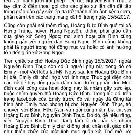
rêu rao “bắt người trái phép”. Do đó, Nguyễn Đình Thục 2
tay cầm 2 điện thoại gọi cho các giáo xứ lân cận để tập
trung giáo dân gây sức ép đã trở thành hình ảnh kệch cỡm,
phản cảm trên các trang mạng xã hội trong ngày 15/5/2017.
Cũng cần phải nói thêm rằng, Hoàng Đức Bình quê tại xã
Hưng Trung, huyện Hưng Nguyên, không phải giáo dân
của giáo xứ Song Ngọc; mọi sinh hoạt của Bình cũng
không gắn với người dân Song Ngọc. Bình càng không
phải là người trong hội đồng mục vụ hoặc có ảnh hưởng
lớn đến giáo xứ Song Ngọc.
Trên chiếc xe chở Hoàng Đức Bình ngày 15/5/2017, ngoài
Nguyễn Đình Thục còn có 3 người phụ nữ, trong đó có
Emily - một Việt kiều tại Mỹ. Ngay sau khi Hoàng Đức Bình
bị bắt, Emily đã phối hợp với linh mục Thục gọi điện cho
các xứ để huy động giáo dân chặn đường phản đối. Mục
đích cuối cùng của hoạt động này là nhằm gây sức ép,
buộc chính quyền thả Hoàng Đức Bình. Trong lúc đó, trên
trang facebook của Emily trước đó vài ngày đã đăng tải
hình ảnh Emily trao phong bì cho Nguyễn Đình Thục, trò
chuyện với Đặng Hữu Nam và ngồi cùng mâm bia thịt với
Hoàng Đức Bình, Nguyễn Đình Thục. Do đó, dễ hiểu rằng,
việc Nguyễn Đình Thục đang làm là để bảo vệ nhóm
Hoàng Đức Bình, Emily chứ không phải chăn dắt giáo dân
như thiên chức của một linh mục quản xứ. Thế mới rõ: