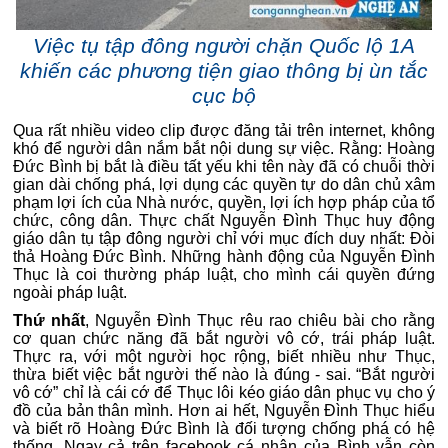
Việc tụ tập đông người chặn Quốc lộ 1A
khiến các phương tiện giao thông bị ùn tắc
cục bộ
Qua rất nhiều video clip được đăng tải trên internet, không
khó để người dân nắm bắt nội dung sự việc. Rằng: Hoàng
Đức Bình bị bắt là điều tất yếu khi tên này đã có chuỗi thời
gian dài chống phá, lợi dụng các quyền tự do dân chủ xâm
phạm lợi ích của Nhà nước, quyền, lợi ích hợp pháp của tổ
chức, công dân. Thực chất Nguyễn Đình Thục huy động
giáo dân tụ tập đông người chỉ với mục đích duy nhất: Đòi
thả Hoàng Đức Bình. Những hành động của Nguyễn Đình
Thục là coi thường pháp luật, cho mình cái quyền đứng
ngoài pháp luật.
Thứ nhất
, Nguyễn Đình Thục rêu rao chiêu bài cho rằng
cơ quan chức năng đã bắt người vô cớ, trái pháp luật.
Thực ra, với một người học rộng, biết nhiều như Thục,
thừa biết việc bắt người thế nào là đúng - sai. “Bắt người
vô cớ” chỉ là cái cớ để Thục lôi kéo giáo dân phục vụ cho ý
đồ của bản thân mình. Hơn ai hết, Nguyễn Đình Thục hiểu
và biết rõ Hoàng Đức Bình là đối tượng chống phá có hệ
thống. Ngay cả trên facebook cá nhân của Bình vẫn còn