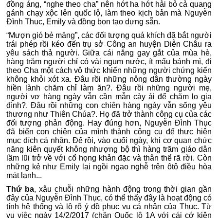
đồng áng, “nghe theo cha” nên hớt ha hớt hải bỏ cả quang
gánh chạy xộc lên quốc lộ, làm theo kịch bản mà Nguyễn
Đình Thục, Emily và đồng bọn tạo dựng sẵn.
“Mượn gió bẻ măng”, các đối tượng quá khích đã bắt người
trái phép rồi kéo đến trụ sở Công an huyện Diễn Châu ra
yêu sách thả người. Giữa cái nắng gay gắt của mùa hè,
hàng trăm người chỉ có vài ngụm nước, ít mẩu bánh mì, đi
theo Cha một cách vô thức khiến những người chứng kiến
không khỏi xót xa. Đâu rồi những nông dân thường ngày
hiền lành chăm chỉ làm ăn?. Đâu rồi những người mẹ,
người vợ hàng ngày vẫn cần mẫn cày ải để chăm lo gia
đình?. Đâu rồi những con chiên hàng ngày vẫn sống yêu
thương như Thiên Chúa?. Họ đã trở thành công cụ của các
đối tượng phản động. Hay đúng hơn, Nguyễn Đình Thục
đã biến con chiên của mình thành công cụ để thực hiện
mục đích cá nhân. Để rồi, vào cuối ngày, khi cơ quan chức
năng kiên quyết không nhượng bộ thì hàng trăm giáo dân
lầm lũi trở về với cổ họng khản đặc và thân thể rã rời. Còn
những kẻ như Emily lại ngồi ngạo nghễ trên ôtô điều hòa
mát lạnh...
Thứ ba
, xâu chuỗi những hành động trong thời gian gần
đây của Nguyễn Đình Thục, có thể thấy đây là hoạt động có
tính hệ thống và lộ rõ ý đồ phục vụ cá nhân của Thục. Từ
vụ việc ngày 14/2/2017 (chặn Quốc lộ 1A với cái cớ kiện