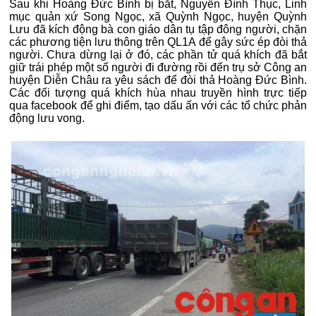
Sau khi Hoàng Đức Bình bị bắt, Nguyễn Đình Thục, Linh
mục quản xứ Song Ngọc, xã Quỳnh Ngọc, huyện Quỳnh
Lưu đã kích động bà con giáo dân tụ tập đông người, chặn
các phương tiện lưu thông trên QL1A để gây sức ép đòi thả
người. Chưa dừng lại ở đó, các phần tử quá khích đã bắt
giữ trái phép một số người đi đường rồi đến trụ sở Công an
huyện Diễn Châu ra yêu sách để đòi thả Hoàng Đức Bình.
Các đối tượng quá khích hùa nhau truyền hình trực tiếp
qua facebook để ghi điểm, tạo dấu ấn với các tổ chức phản
động lưu vong.