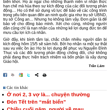
biển khơi. Họ ái ngại cho những thanh niên vì nhận thức
hạn chế mà hùa theo sự kích động của các đối tượng phản
động… Họ có thể sử dụng vũ lực để bảo vệ các công trình
trọng yếu liên quan đến an ninh quốc gia như trụ sở UBND,
trụ sở Công an… Nhưng họ không làm vậy. Đơn giản là để
bảo vệ cho đồng bào mình. Xét cho cùng, những người
dân cũng chỉ là nạn nhân của những kẻ lợi dụng đức tin để
mưu cầu lợi ích cá nhân.
Giờ đây, khi bình tâm lại, chắc chắn nhiều người dân bị
kích động hôm 15/5 sẽ sám hối. Bởi họ nhận ra một sự thật
sau vụ việc ồn ào: Họ bị lợi dụng để phục vụ Nguyễn Đình
Thục và các đối tượng phản động chống đối, chứ không
phải đang thực hiện trách nhiệm và bổn phận là xây dựng
Giáo hội.
Trần Lâm
Các tin khác
Ở nơi 2, 3 vợ là... chuyện thường
Đón Tết trên “mắt biển”
Chiều cuối năm, người về mau...