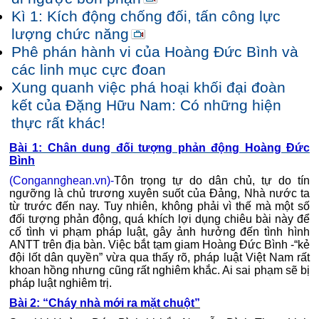
Kì 1: Kích động chống đối, tấn công lực
lượng chức năng
Phê phán hành vi của Hoàng Đức Bình và
các linh mục cực đoan
Xung quanh việc phá hoại khối đại đoàn
kết của Đặng Hữu Nam: Có những hiện
thực rất khác!
Bài 1: Chân dung đối tượng phản động Hoàng Đức
Bình
(Congannghean.vn)-
Tôn trọng tự do dân chủ, tự do tín
ngưỡng là chủ trương xuyên suốt của Đảng, Nhà nước ta
từ trước đến nay. Tuy nhiên, không phải vì thế mà một số
đối tượng phản động, quá khích lợi dụng chiêu bài này để
cố tình vi phạm pháp luật, gây ảnh hưởng đến tình hình
ANTT trên địa bàn. Việc bắt tạm giam Hoàng Đức Bình -“kẻ
đội lốt dân quyền” vừa qua thấy rõ, pháp luật Việt Nam rất
khoan hồng nhưng cũng rất nghiêm khắc. Ai sai phạm sẽ bị
pháp luật nghiêm trị.
Bài 2: “Cháy nhà mới ra mặt chuột”