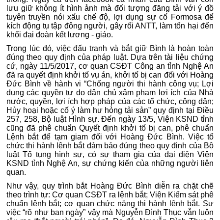
lưu giữ không ít hình ảnh mà đối tượng đăng tải với ý đồ
tuyên truyền nói xấu chế độ, lợi dụng sự cố Formosa để
kích động tụ tập đông người, gây rối ANTT, làm tổn hại đến
khối đại đoàn kết lương - giáo.
Trong lúc đó, việc đấu tranh và bắt giữ Bình là hoàn toàn
đúng theo quy định của pháp luật. Dựa trên tài liệu chứng
cứ, ngày 11/5/2017, cơ quan CSĐT Công an tỉnh Nghệ An
đã ra quyết định khởi tố vụ án, khởi tố bị can đối với Hoàng
Đức Bình về hành vi “Chống người thi hành công vụ; Lợi
dụng các quyền tự do dân chủ xâm phạm lợi ích của Nhà
nước, quyền, lợi ích hợp pháp của các tổ chức, công dân;
Hủy hoại hoặc cố ý làm hư hỏng tải sản” quy định tại Điều
257, 258, Bộ luật Hình sự. Đến ngày 13/5, Viện KSND tỉnh
cũng đã phê chuẩn Quyết định khởi tố bị can, phê chuẩn
Lệnh bắt để tạm giam đối với Hoàng Đức Bình. Việc tổ
chức thi hành lệnh bắt đảm bảo đúng theo quy định của Bộ
luật Tố tụng hình sự, có sự tham gia của đại diện Viện
KSND tỉnh Nghệ An, sự chứng kiến của những người liên
quan.
Như vậy, quy trình bắt Hoàng Đức Bình diễn ra chặt chẽ
theo trình tự: Cơ quan CSĐT ra lệnh bắt; Viện Kiểm sát phê
chuẩn lệnh bắt; cơ quan chức năng thi hành lệnh bắt. Sự
việc “rõ như ban ngày” vậy mà Nguyễn Đình Thục vẫn luôn