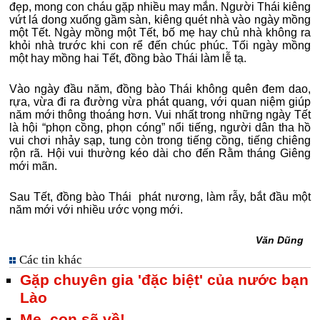
đẹp, mong con cháu gặp nhiều may mắn. Người Thái kiêng
vứt lá dong xuống gầm sàn, kiêng quét nhà vào ngày mồng
một Tết. Ngày mồng một Tết, bố mẹ hay chủ nhà không ra
khỏi nhà trước khi con rể đến chúc phúc. Tối ngày mồng
một hay mồng hai Tết, đồng bào Thái làm lễ tạ.
Vào ngày đầu năm, đồng bào Thái không quên đem dao,
rựa, vừa đi ra đường vừa phát quang, với quan niệm giúp
năm mới thông thoáng hơn. Vui nhất trong những ngày Tết
là hội “phọn cồng, phọn cóng” nổi tiếng, người dân tha hồ
vui chơi nhảy sạp, tung còn trong tiếng cồng, tiếng chiêng
rộn rã. Hội vui thường kéo dài cho đến Rằm tháng Giêng
mới mãn.
Sau Tết, đồng bào Thái phát nương, làm rẫy, bắt đầu một
năm mới với nhiều ước vọng mới.
Văn Dũng
Các tin khác
Gặp chuyên gia 'đặc biệt' của nước bạn
Lào
Mẹ, con sẽ về!