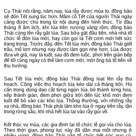
Cụ Thái nói rằng, năm nay, lúa rẫy được mùa to, đồng bào
sẽ đón Tết sung túc hơn. Mâm cỗ Tết của người Thái ngày
càng được chú trọng từ nội dung đến hình thức. Từ đầu
tháng 8 âm lịch, khi lúa trên nương vàng rộm, đồng bào
Thái cùng lên rẫy gặt lúa. Sau bữa gặt đầu tiên, nhà nhà tổ
chức lễ đón lúa mới, hay còn gọi là Tết cơm mới hết sức
trang trọng. Trước đây, đến Tết lúa mới, đồng bào Thái giết
trâu, mổ lợn nhưng nay được làm gọn nhẹ hơn. Lúa được
đưa về giã, nay là tuốt, sau đó đem luộc, phơi trên giàn bếp
để tối cùng ngày có thể làm cơm mới, mời ông bà tổ tiên về
thụ hưởng.
Sau Tết lúa mới, đồng bào Thái đồng loạt lên rẫy thu
hoạch. Công việc thu hoạch lúa kéo dài cả tháng trời. Họ
cẩn trọng dùng dao cắt từng ngọn lúa, bó thành từng hoa,
xếp thành giàn, đem phơi giữa trời đến lúc khô mới đem
tuốt để bỏ vào các kho lúa. Thông thường, với những rẫy
xa nhà, đồng bào Thái phải làm kho lúa ở ngay trên rẫy, tận
trong rừng sâu, khi nhà hết lúa lại vào rẫy gùi về.
Kết thúc vụ mùa, các gia đình lại tổ chức lễ gọi vía cho lúa.
Theo thời gian, phong tục này đã dần mai một nhưng ở
nhiều vùng, đồng bào Thái vẫn tổ chức hết sức quy củ.