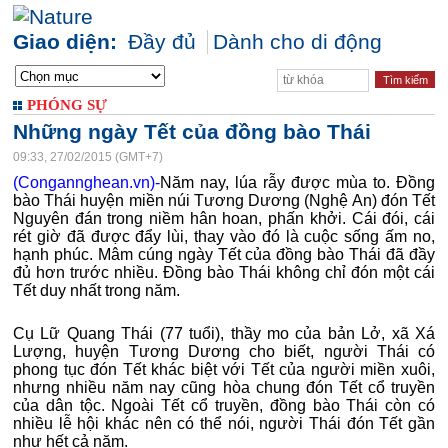
Giao diện:
Đầy đủ
Dành cho di động
PHÓNG SỰ
Những ngày Tết của đồng bào Thái
09:33, 27/02/2015 (GMT+7)
(Congannghean.vn)-
Năm nay, lúa rẫy được mùa to. Đồng
bào Thái huyện miền núi Tương Dương (Nghệ An) đón Tết
Nguyên đán trong niềm hân hoan, phấn khởi. Cái đói, cái
rét giờ đã được đẩy lùi, thay vào đó là cuộc sống ấm no,
hạnh phúc. Mâm cúng ngày Tết của đồng bào Thái đã đầy
đủ hơn trước nhiều. Đồng bào Thái không chỉ đón một cái
Tết duy nhất trong năm.
Cụ Lữ Quang Thái (77 tuổi), thầy mo của bản Lở, xã Xá
Lượng, huyện Tương Dương cho biết, người Thái có
phong tục đón Tết khác biệt với Tết của người miền xuôi,
nhưng nhiều năm nay cũng hòa chung đón Tết cổ truyền
của dân tộc. Ngoài Tết cổ truyền, đồng bào Thái còn có
nhiều lễ hội khác nên có thể nói, người Thái đón Tết gần
như hết cả năm.