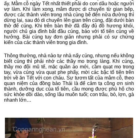
ấy. Mâm cỗ ngày Tết nhất thiết phải do con dâu hoặc người
vợ làm. Khi làm xong, mâm được di chuyển từ gian bếp,
được các thành viên trong nhà cùng bê đến nửa đường thì
dừng lại, sau đó di chuyển lên gian trên cùng, đặt dưới bàn
thờ để cúng. Khi trên bàn thờ đã đầy đủ đồ hương khói,
người chủ gia đình bắt đầu cúng, báo với tổ tiên cùng về
hưởng. Bài cúng tuy đơn giản nhưng phải có sự chứng
kiến của các thành viên trong gia đình.
Thông thường, nhà nào tự nhà nấy cúng, nhưng nếu không
biết cúng thì phải nhờ các thầy mo trong làng. Khi cúng,
thầy mo đội mũ tế, mặc quần áo mới, cầm quạt mo trong
tay, vừa cúng vừa quạt phe phẩy, mời các bậc tổ tiên trên
trời về ăn Tết với con cháu. Sự tươm tất của mâm cỗ, theo
quan niệm của đồng bào Thái là để cảm tạ công ơn sinh
thành, dưỡng dục của tổ tiên, cầu mong được phù hộ cho
sức khỏe dồi dào, sống lâu muôn tuổi; con trâu, bò, lợn, gà
nhanh lớn…