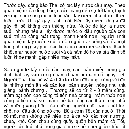
Trước đây, đồng bào Thái có tục lấy nước cầu may. Theo
quan niệm của đồng bào, nước mang đến sự tốt lành, thịnh
vượng, nuôi sống muôn loài. Việc lấy nước phải được thực
hiện trước khi gà gáy canh một. Nếu lấy nước khi gà đã
gáy rồi sẽ không còn thiêng nữa. Nước để lấy là nước
suối, nhưng nếu ai lấy được nước ở đầu nguồn của con
suối thì sẽ càng mát trong, thanh khiết hơn. Người Thái
quan niệm, lấy nước suối ở đầu nguồn về uống và rửa mặt
trong những giây phút đầu tiên của năm mới sẽ được thanh
khiết như nguồn nước suối và cả năm đó họ và gia đình sẽ
luôn khỏe mạnh, gặp nhiều may mắn.
Sau nghi lễ lấy nước cầu may, các thành viên trong gia
đình bắt tay vào công đoạn chuẩn bị mâm cỗ ngày Tết.
Người Thái lấy thủ và 4 chân lợn làm đồ cúng, cùng với đó
là những món ăn và các loại bánh truyền thống như thịt
giàng, bánh chưng… Thường sẽ có từ 2 - 3 mâm cúng,
mâm đặt trên cao cúng tổ tiên nhà chồng, mâm thấp hơn
cúng tổ tiên nhà vợ, mâm thứ ba cúng các thần trong nhà
và những vong hồn của những người chết oan, chết trẻ,
chết nơi đầu đường xó chợ. Bữa cơm Tết của người Thái
có một món không thể thiếu, đó là cá, với các món nướng,
chua, khô. Con cháu cùng quây quần bên mâm cỗ Tết,
người lớn tuổi nhất trong gia đình sẽ nói những lời chúc tốt