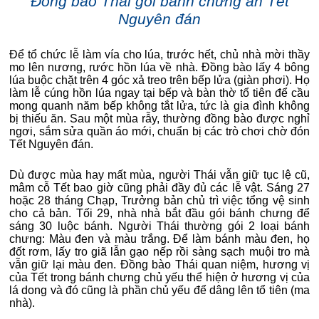
Đồng bào Thái gói bánh chưng ăn Tết
Nguyên đán
Để tổ chức lễ làm vía cho lúa, trước hết, chủ nhà mời thầy
mo lên nương, rước hồn lúa về nhà. Đồng bào lấy 4 bông
lúa buộc chặt trên 4 góc xả treo trên bếp lửa (giàn phơi). Họ
làm lễ cúng hồn lúa ngay tại bếp và bàn thờ tổ tiên để cầu
mong quanh năm bếp không tắt lửa, tức là gia đình không
bị thiếu ăn. Sau một mùa rẫy, thường đồng bào được nghỉ
ngơi, sắm sửa quần áo mới, chuẩn bị các trò chơi chờ đón
Tết Nguyên đán.
Dù được mùa hay mất mùa, người Thái vẫn giữ tục lệ cũ,
mâm cỗ Tết bao giờ cũng phải đầy đủ các lễ vật. Sáng 27
hoặc 28 tháng Chạp, Trưởng bản chủ trì việc tổng vệ sinh
cho cả bản. Tối 29, nhà nhà bắt đầu gói bánh chưng để
sáng 30 luộc bánh. Người Thái thường gói 2 loại bánh
chưng: Màu đen và màu trắng. Để làm bánh màu đen, họ
đốt rơm, lấy tro giã lẫn gạo nếp rồi sàng sạch muội tro mà
vẫn giữ lại màu đen. Đồng bào Thái quan niệm, hương vị
của Tết trong bánh chưng chủ yếu thể hiện ở hương vị của
lá dong và đó cũng là phần chủ yếu để dâng lên tổ tiên (ma
nhà).