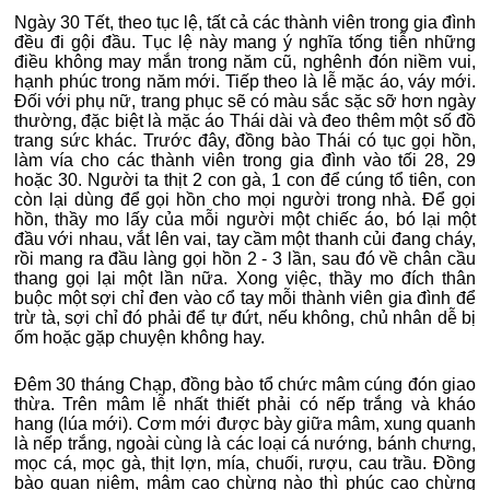
Ngày 30 Tết, theo tục lệ, tất cả các thành viên trong gia đình
đều đi gội đầu. Tục lệ này mang ý nghĩa tống tiễn những
điều không may mắn trong năm cũ, nghênh đón niềm vui,
hạnh phúc trong năm mới. Tiếp theo là lễ mặc áo, váy mới.
Đối với phụ nữ, trang phục sẽ có màu sắc sặc sỡ hơn ngày
thường, đặc biệt là mặc áo Thái dài và đeo thêm một số đồ
trang sức khác. Trước đây, đồng bào Thái có tục gọi hồn,
làm vía cho các thành viên trong gia đình vào tối 28, 29
hoặc 30. Người ta thịt 2 con gà, 1 con để cúng tổ tiên, con
còn lại dùng để gọi hồn cho mọi người trong nhà. Để gọi
hồn, thầy mo lấy của mỗi người một chiếc áo, bó lại một
đầu với nhau, vắt lên vai, tay cầm một thanh củi đang cháy,
rồi mang ra đầu làng gọi hồn 2 - 3 lần, sau đó về chân cầu
thang gọi lại một lần nữa. Xong việc, thầy mo đích thân
buộc một sợi chỉ đen vào cổ tay mỗi thành viên gia đình để
trừ tà, sợi chỉ đó phải để tự đứt, nếu không, chủ nhân dễ bị
ốm hoặc gặp chuyện không hay.
Đêm 30 tháng Chạp, đồng bào tổ chức mâm cúng đón giao
thừa. Trên mâm lễ nhất thiết phải có nếp trắng và kháo
hang (lúa mới). Cơm mới được bày giữa mâm, xung quanh
là nếp trắng, ngoài cùng là các loại cá nướng, bánh chưng,
mọc cá, mọc gà, thịt lợn, mía, chuối, rượu, cau trầu. Đồng
bào quan niệm, mâm cao chừng nào thì phúc cao chừng