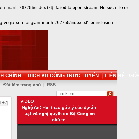
manh-762755/index.txt): failed to open stream: No such file or
vi-gia-xe-moi-giam-manh-762755/index.txt' for inclusion
NH CHÍNH
DỊCH VỤ CÔNG TRỰC TUYẾN
LIÊN HỆ - GÓP
Đặt làm trang chủ
RSS
VIDEO
T+7]
Nghệ An: Hội thảo góp ý các dự án
luật và nghị quyết do Bộ Công an
chủ trì