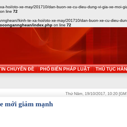
a-hoi/oto-xe-may/201710/dan-buon-xe-cu-dieu-dung-vi-gia-xe-moi-giam-
on line
72
annghean//kinh-te-xa-hoi/oto-xe-may/201710/dan-buon-xe-cu-dieu-dung-
aocongannghean/index.php
on line
72
IN CHUYÊN ĐỀ
PHỔ BIẾN PHÁP LUẬT
THỦ TỤC HÀ
Thứ Năm, 19/10/2017, 10:20 [GM
 xe mới giảm mạnh