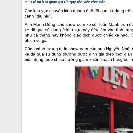
Ô tô lại ồ ạt giảm giá từ 'quý tộc' đến bình dân
Các khu vực chuyên kinh doanh ô tô đã qua sử dụng tr
cảnh “đìu hiu”.
Anh Mạnh Dũng, chủ showroom xe cũ Tuấn Mạnh trên đườ
xe đã qua sử dụng ở khu vực này đều lâm vào tình trạ
như cả tháng nay không giao dịch được chiếc xe nào. K
phiền về giá.
Cũng cảnh tương tự là showroom của anh Nguyễn Nhật
xe đã qua sử dụng thường được định giá theo thời gian 
biến động theo chiều hướng giảm khiến khách hàng bối rố