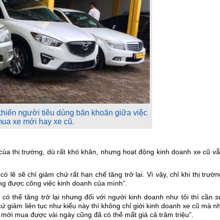
khiến người tiêu dùng băn khoăn giữa việc
ua xe mới hay xe cũ.
của thị trường, dù rất khó khăn, nhưng hoạt động kinh doanh xe cũ v
ó lẽ sẽ chỉ giảm chứ rất hạn chế tăng trở lại. Vì vậy, chỉ khi thị trườ
ng được công việc kinh doanh của mình”.
ó thể tăng trở lại nhưng đối với người kinh doanh như tôi thì cần 
 cứ giảm liên tục như kiểu này thì không chỉ giới kinh doanh xe cũ mà 
mới mua được vài ngày cũng đã có thể mất giá cả trăm triệu”.