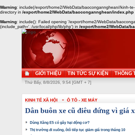
Warning
: include(/export/home2/WebData/baocongannghean//kinh-te-x
directory in
/export/home2/WebData/baocongannghean/index.php
Warning
: include(): Failed opening '/export/home2/WebData/baocong
(include_path='.:/usr/local/php/lib/php') in
/export/home2/WebData/b
GIỚI THIỆU
TIN TỨC SỰ KIỆN
THÔNG T
Thứ Bẩy, 8/8/2026, 9:54 [GMT + 7]
KINH TẾ XÃ HỘI
Ô TÔ - XE MÁY
Dân buôn xe cũ điêu đứng vì giá
Dùng Xăng E5 có gây hại động cơ?
Thị trường đi xuống, ôtô tiếp tục giảm giá trong tháng 10