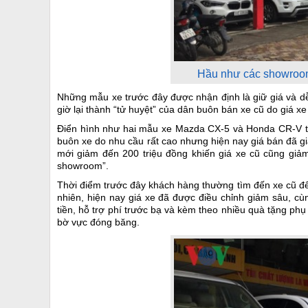
Hầu như các showroom
Những mẫu xe trước đây được nhận định là giữ giá và d
giờ lại thành “tử huyệt” của dân buôn bán xe cũ do giá xe
Điển hình như hai mẫu xe Mazda CX-5 và Honda CR-V trướ
buôn xe do nhu cầu rất cao nhưng hiện nay giá bán đã gi
mới giảm đến 200 triệu đồng khiến giá xe cũ cũng giảm 
showroom”.
Thời điểm trước đây khách hàng thường tìm đến xe cũ để c
nhiên, hiện nay giá xe đã được điều chỉnh giảm sâu, cùn
tiền, hỗ trợ phí trước bạ và kèm theo nhiều quà tặng phụ
bờ vực đóng băng.