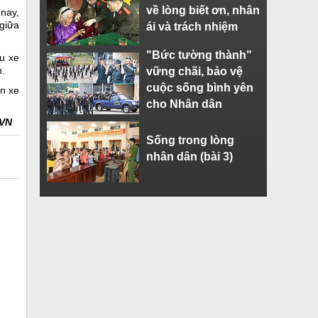
về lòng biết ơn, nhân
 nay,
 giữa
ái và trách nhiệm
"Bức tường thành"
u xe
h.
vững chãi, bảo vệ
cuộc sống bình yên
án xe
cho Nhân dân
.VN
Sống trong lòng
nhân dân (bài 3)