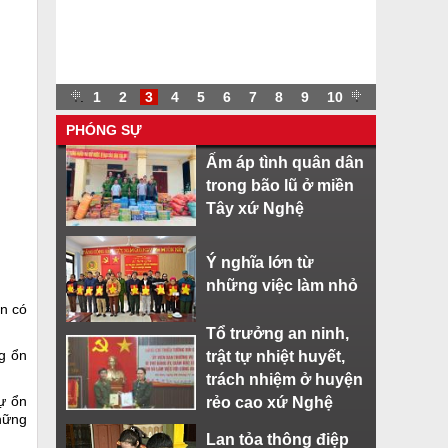
.
.
1
2
3
4
5
6
7
8
9
10
.
PHÓNG SỰ
Ấm áp tình quân dân
trong bão lũ ở miền
Tây xứ Nghệ
Ý nghĩa lớn từ
những việc làm nhỏ
ẫn có
Tổ trưởng an ninh,
ng ổn
trật tự nhiệt huyết,
trách nhiệm ở huyện
sự ổn
rẻo cao xứ Nghệ
những
Lan tỏa thông điệp