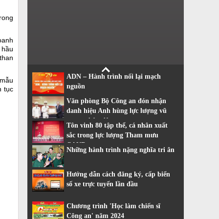
rong
oanh
 hầu
than
ADN – Hành trình nối lại mạch
 mẫu
nguồn
n tục
Văn phòng Bộ Công an đón nhận
danh hiệu Anh hùng lực lượng vũ
trang nhân dân
Tôn vinh 80 tập thể, cá nhân xuất
sắc trong lực lượng Tham mưu
CAND
Những hành trình nặng nghĩa tri ân
Hướng dẫn cách đăng ký, cấp biển
số xe trực tuyến lần đầu
Chương trình 'Học làm chiến sĩ
Công an' năm 2024