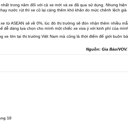
 nhất trong năm đối với cả xe mới và xe đã qua sử dụng. Nhưng hiện
chạy nước rút thì xe cũ lại càng thêm khó khăn do mức chênh lệch giá
e từ ASEAN sẽ về 0%, lúc đó thị trường sẽ đón nhận thêm nhiều mẫ
hể dễ dàng lựa chọn cho mình một chiếc xe vừa ý với kinh phí của mìn
ng xe lớn tại thị trường Việt Nam mà cũng là thời điểm để giới buôn b
Nguồn: Gia Bảo/VOV
áng 10