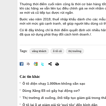
Thường thời điểm cuối năm cũng là thời cơ bán hàng tốt
khi các hãng xe vẫn liên tục điều chỉnh giá xe mới nhằm 
xe mới và cũ tiếp tục được rút ngắn.
Bước vào năm 2018, thuế nhập khẩu dành cho các mẫu x
mới với mức giá cạnh tranh, sẽ giúp người tiêu dùng có t
Có lẽ đây không chỉ là thời điểm quyết định với nhiều hã
đã qua sử dụng phải thay đổi cách kinh doanh./.
Tags:
vắng khách
ô tô cũ
thị trường
Các tin khác
Ô tô điện chạy 1.000km không cần sạc
Dùng Xăng E5 có gây hại động cơ?
Thị trường đi xuống, ôtô tiếp tục giảm giá trong th
Ô tô lại ồ ạt giảm giá từ 'quý tộc' đến bình dân