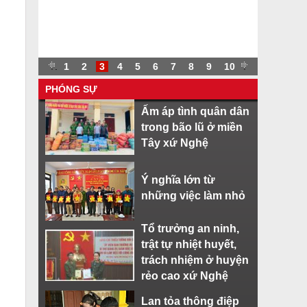
.
.
1
2
3
4
5
6
7
8
9
10
.
PHÓNG SỰ
Ấm áp tình quân dân
trong bão lũ ở miền
Tây xứ Nghệ
Ý nghĩa lớn từ
những việc làm nhỏ
Tổ trưởng an ninh,
trật tự nhiệt huyết,
trách nhiệm ở huyện
rẻo cao xứ Nghệ
Lan tỏa thông điệp