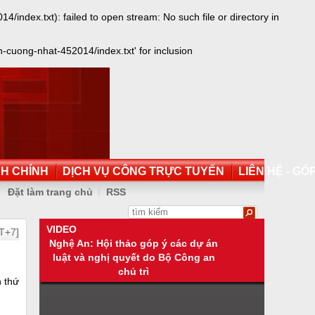
dex.txt): failed to open stream: No such file or directory in
cuong-nhat-452014/index.txt' for inclusion
NH CHÍNH
DỊCH VỤ CÔNG TRỰC TUYẾN
LIÊN HỆ - GÓP
Đặt làm trang chủ
RSS
VIDEO
T+7]
Nghệ An: Hội thảo góp ý các dự án
luật và nghị quyết do Bộ Công an
chủ trì
n thứ