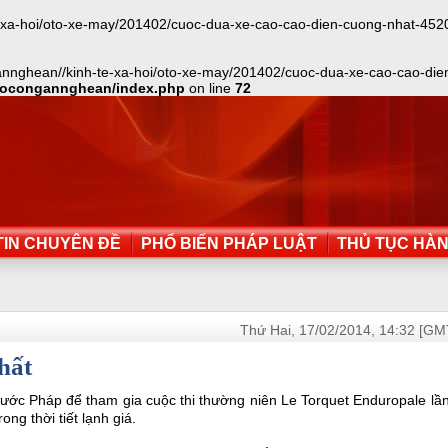
-hoi/oto-xe-may/201402/cuoc-dua-xe-cao-cao-dien-cuong-nhat-452014/in
nnghean//kinh-te-xa-hoi/oto-xe-may/201402/cuoc-dua-xe-cao-cao-dien-
aocongannghean/index.php
on line
72
IN CHUYÊN ĐỀ
PHỔ BIẾN PHÁP LUẬT
THỦ TỤC HÀ
Thứ Hai, 17/02/2014, 14:32 [GM
hất
nước Pháp để tham gia cuộc thi thường niên Le Torquet Enduropale lầ
ong thời tiết lạnh giá.