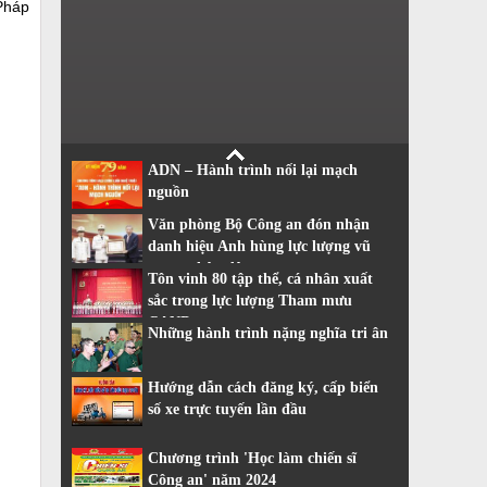
 Pháp
ADN – Hành trình nối lại mạch
nguồn
Văn phòng Bộ Công an đón nhận
danh hiệu Anh hùng lực lượng vũ
trang nhân dân
Tôn vinh 80 tập thể, cá nhân xuất
sắc trong lực lượng Tham mưu
CAND
Những hành trình nặng nghĩa tri ân
Hướng dẫn cách đăng ký, cấp biển
số xe trực tuyến lần đầu
Chương trình 'Học làm chiến sĩ
Công an' năm 2024