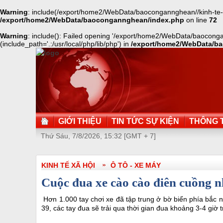
Warning
: include(/export/home2/WebData/baocongannghean//kinh-te-xa
/export/home2/WebData/baocongannghean/index.php
on line
72
Warning
: include(): Failed opening '/export/home2/WebData/baoconga
(include_path='.:/usr/local/php/lib/php') in
/export/home2/WebData/b
GIỚI THIỆU
TIN TỨC SỰ KIỆN
THÔNG T
Thứ Sáu, 7/8/2026, 15:32 [GMT + 7]
KINH TẾ XÃ HỘI
Ô TÔ - XE MÁY
Cuộc đua xe cào cào điên cuồng n
Hơn 1.000 tay chơi xe đã tập trung ở bờ biển phía bắc 
39, các tay đua sẽ trải qua thời gian đua khoảng 3-4 giờ tr