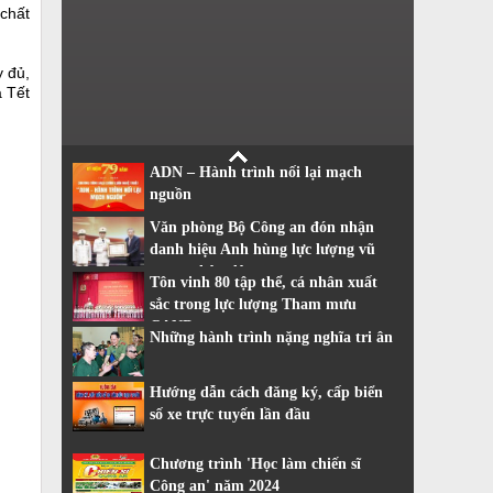
chất
y đủ,
à Tết
ADN – Hành trình nối lại mạch
nguồn
Văn phòng Bộ Công an đón nhận
danh hiệu Anh hùng lực lượng vũ
trang nhân dân
Tôn vinh 80 tập thể, cá nhân xuất
sắc trong lực lượng Tham mưu
CAND
Những hành trình nặng nghĩa tri ân
Hướng dẫn cách đăng ký, cấp biển
số xe trực tuyến lần đầu
Chương trình 'Học làm chiến sĩ
Công an' năm 2024