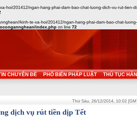
hoi/201412/ngan-hang-phai-dam-bao-chat-luong-dich-vu-rut-tien-dip-te
2
nghean//kinh-te-xa-hoi/201412/ngan-hang-phai-dam-bao-chat-luong-dich
aocongannghean/index.php
on line
72
IN CHUYÊN ĐỀ
PHỔ BIẾN PHÁP LUẬT
THỦ TỤC HÀ
Thứ Sáu, 26/12/2014, 10:02 [GM
g dịch vụ rút tiền dịp Tết