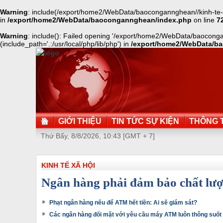
Warning
: include(/export/home2/WebData/baocongannghean//kinh-te-xa-
in
/export/home2/WebData/baocongannghean/index.php
on line
7
Warning
: include(): Failed opening '/export/home2/WebData/baocongan
(include_path='.:/usr/local/php/lib/php') in
/export/home2/WebData/b
GIỚI THIỆU
TIN TỨC SỰ KIỆN
THÔNG T
Thứ Bẩy, 8/8/2026, 10:43 [GMT + 7]
KINH TẾ XÃ HỘI
Ngân hàng phải đảm bảo chất lượn
Phạt ngân hàng nếu để ATM hết tiền: Ai sẽ giám sát?
Các ngân hàng đối mặt với yêu cầu máy ATM luôn thông suốt