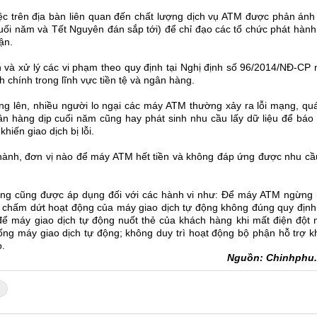
iệc trên địa bàn liên quan đến chất lượng dịch vụ ATM được phản ánh
cuối năm và Tết Nguyên đán sắp tới) để chỉ đạo các tổ chức phát hành
ận.
ện và xử lý các vi phạm theo quy định tại Nghị định số 96/2014/NĐ-CP
chính trong lĩnh vực tiền tệ và ngân hàng.
tăng lên, nhiều người lo ngại các máy ATM thường xảy ra lỗi mạng, quá
gân hàng dịp cuối năm cũng hay phát sinh nhu cầu lấy dữ liệu để báo
hiến giao dịch bị lỗi.
ành, đơn vị nào để máy ATM hết tiền và không đáp ứng được nhu cầu
 đồng cũng được áp dụng đối với các hành vi như: Để máy ATM ngừng 
m, chấm dứt hoạt động của máy giao dịch tự động không đúng quy định
ể máy giao dịch tự động nuốt thẻ của khách hàng khi mất điện đột n
ng máy giao dịch tự động; không duy trì hoạt động bộ phận hỗ trợ k
o.
Nguồn: Chinhphu