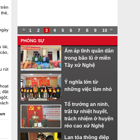
 trên
 thẻ,
 ngày
.
.
1
2
3
4
5
6
7
8
9
10
.
PHÓNG SỰ
 tải,
Ấm áp tình quân dân
 cáo,
trong bão lũ ở miền
Tây xứ Nghệ
 rút
Ý nghĩa lớn từ
hoạt
những việc làm nhỏ
; đặt
gột;
hách
Tổ trưởng an ninh,
trật tự nhiệt huyết,
.vn
trách nhiệm ở huyện
rẻo cao xứ Nghệ
Lan tỏa thông điệp