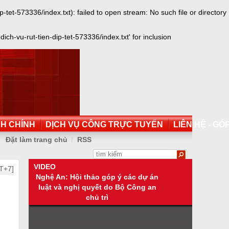
t-573336/index.txt): failed to open stream: No such file or directory
-vu-rut-tien-dip-tet-573336/index.txt' for inclusion
NH CHÍNH
DỊCH VỤ CÔNG TRỰC TUYẾN
LIÊN HỆ - GÓP
Đặt làm trang chủ
RSS
VIDEO
T+7]
Nghệ An: Hội thảo góp ý các dự án
luật và nghị quyết do Bộ Công an
chủ trì