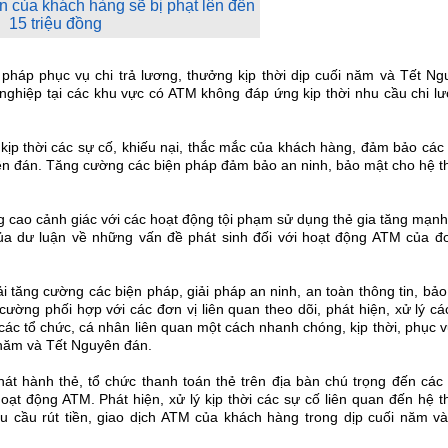
ền của khách hàng sẽ bị phạt lên đến
15 triệu đồng
háp phục vụ chi trả lương, thưởng kịp thời dịp cuối năm và Tết Ng
h nghiệp tại các khu vực có ATM không đáp ứng kịp thời nhu cầu chi l
kịp thời các sự cố, khiếu nại, thắc mắc của khách hàng, đảm bảo các
ên đán. Tăng cường các biện pháp đảm bảo an ninh, bảo mật cho hệ t
 cao cảnh giác với các hoạt động tội phạm sử dụng thẻ gia tăng mạn
của dư luận về những vấn đề phát sinh đối với hoạt động ATM của đơ
 tăng cường các biện pháp, giải pháp an ninh, an toàn thông tin, bả
ường phối hợp với các đơn vị liên quan theo dõi, phát hiện, xử lý cá
 các tổ chức, cá nhân liên quan một cách nhanh chóng, kịp thời, phục v
 năm và Tết Nguyên đán.
át hành thẻ, tổ chức thanh toán thẻ trên địa bàn chú trọng đến các 
oạt động ATM. Phát hiện, xử lý kịp thời các sự cố liên quan đến hệ 
cầu rút tiền, giao dịch ATM của khách hàng trong dịp cuối năm và