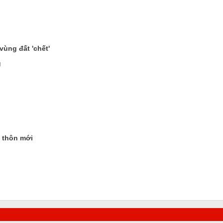
ùng đất 'chết'
g
 thôn mới