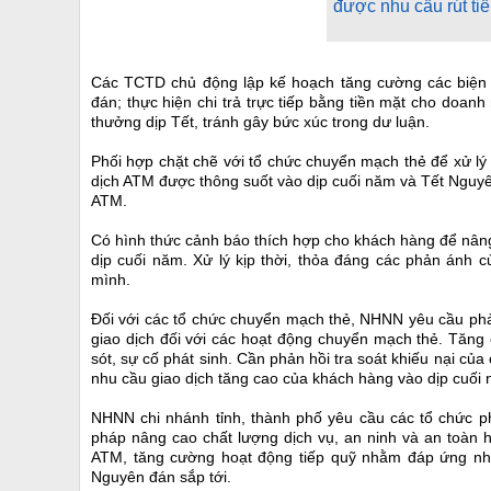
được nhu cầu rút ti
Các TCTD chủ động lập kế hoạch tăng cường các biện p
đán; thực hiện chi trả trực tiếp bằng tiền mặt cho doan
thưởng dịp Tết, tránh gây bức xúc trong dư luận.
Phối hợp chặt chẽ với tổ chức chuyển mạch thẻ để xử lý 
dịch ATM được thông suốt vào dịp cuối năm và Tết Nguy
ATM.
Có hình thức cảnh báo thích hợp cho khách hàng để nâng
dịp cuối năm. Xử lý kịp thời, thỏa đáng các phản ánh 
mình.
Đối với các tổ chức chuyển mạch thẻ, NHNN yêu cầu phải
giao dịch đối với các hoạt động chuyển mạch thẻ. Tăng c
sót, sự cố phát sinh. Cần phản hồi tra soát khiếu nại của
nhu cầu giao dịch tăng cao của khách hàng vào dịp cuối
NHNN chi nhánh tỉnh, thành phố yêu cầu các tổ chức ph
pháp nâng cao chất lượng dịch vụ, an ninh và an toàn h
ATM, tăng cường hoạt động tiếp quỹ nhằm đáp ứng nhu 
Nguyên đán sắp tới.