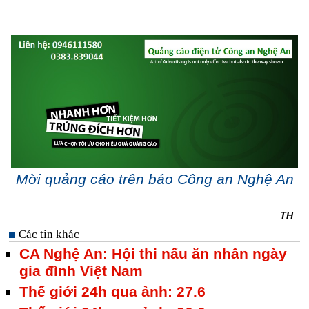
Mời quảng cáo trên báo Công an Nghệ An
TH
Các tin khác
CA Nghệ An: Hội thi nấu ăn nhân ngày
gia đình Việt Nam
Thế giới 24h qua ảnh: 27.6