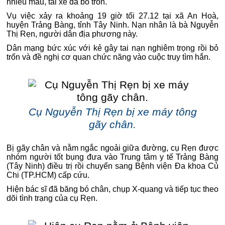
nhiều máu, tài xế đã bỏ trốn.
Vụ việc xảy ra khoảng 19 giờ tối 27.12 tại xã An Hoà,
huyện Trảng Bàng, tỉnh Tây Ninh. Nạn nhân là bà Nguyễn
Thị Rẹn, người dân địa phương này.
Dân mạng bức xúc với kẻ gây tai nạn nghiêm trọng rồi bỏ
trốn và đề nghị cơ quan chức năng vào cuộc truy tìm hắn.
Cụ Nguyễn Thị Rẹn bị xe máy tông
gãy chân.
Bị gãy chân và nằm ngắc ngoải giữa đường, cụ Rẹn được
nhóm người tốt bụng đưa vào Trung tâm y tế Trảng Bàng
(Tây Ninh) điều trị rồi chuyển sang Bệnh viện Đa khoa Củ
Chi (TP.HCM) cấp cứu.
Hiện bác sĩ đã băng bó chân, chụp X-quang và tiếp tục theo
dõi tình trạng của cụ Rẹn.