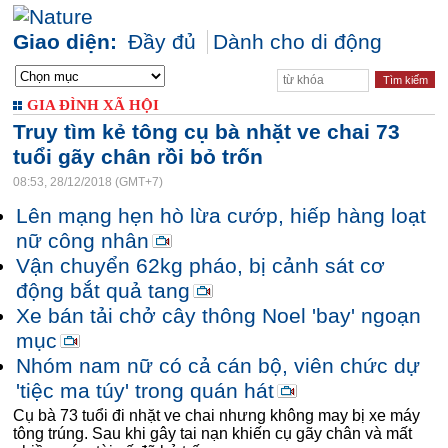
Giao diện:
Đầy đủ
Dành cho di động
GIA ĐÌNH XÃ HỘI
Truy tìm kẻ tông cụ bà nhặt ve chai 73
tuổi gãy chân rồi bỏ trốn
08:53, 28/12/2018 (GMT+7)
Lên mạng hẹn hò lừa cướp, hiếp hàng loạt
nữ công nhân
Vận chuyển 62kg pháo, bị cảnh sát cơ
động bắt quả tang
Xe bán tải chở cây thông Noel 'bay' ngoạn
mục
Nhóm nam nữ có cả cán bộ, viên chức dự
'tiệc ma túy' trong quán hát
Cụ bà 73 tuổi đi nhặt ve chai nhưng không may bị xe máy
tông trúng. Sau khi gây tai nạn khiến cụ gãy chân và mất