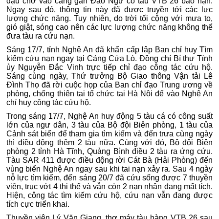
đậu chờ vào cảng gần Đảo Ngư có tàu VTB 26 báo nạn.
Ngay sau đó, thông tin này đã được truyền tới các lực
lượng chức năng. Tuy nhiên, do trời tối cộng với mưa to,
gió giật, sóng cao nên các lực lượng chức năng không thể
đưa tàu ra cứu nạn.
Sáng 17/7, tỉnh Nghệ An đã khẩn cấp lập Ban chỉ huy Tìm
kiếm cứu nạn ngay tại Cảng Cửa Lò. Đồng chí Bí thư Tỉnh
ủy Nguyễn Đắc Vinh trực tiếp chỉ đạo công tác cứu hộ.
Sáng cùng ngày, Thứ trưởng Bộ Giao thông Vận tải Lê
Đình Thọ đã rời cuộc họp của Ban chỉ đạo Trung ương về
phòng, chống thiên tai tổ chức tại Hà Nội để vào Nghệ An
chỉ huy công tác cứu hộ.
Trong sáng 17/7, Nghệ An huy động 5 tàu cá có công suất
lớn của ngư dân, 3 tàu của Bộ đội Biên phòng, 1 tàu của
Cảnh sát biển để tham gia tìm kiếm và đến trưa cùng ngày
thì điều động thêm 2 tàu nữa. Cùng với đó, Bộ đội Biên
phòng 2 tỉnh Hà Tĩnh, Quảng Bình điều 2 tàu ra ứng cứu.
Tàu SAR 411 được điều động rời Cát Bà (Hải Phòng) đến
vùng biển Nghệ An ngay sau khi tai nạn xảy ra. Sau 4 ngày
nỗ lực tìm kiếm, đến sáng 20/7 đã cứu sống được 7 thuyền
viên, trục vớt 4 thi thể và vẫn còn 2 nạn nhân đang mất tích.
Hiện, công tác tìm kiếm cứu hộ, cứu nạn vẫn đang được
tích cực triển khai.
Thuyền viên Lý Văn Giang, thợ máy tàu hàng VTB 26 sau