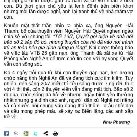
chị lập gia đình được gần 10 năm và có với nhau 2 đứa
con. Dù thời gian chủ yếu là lênh đênh trên biển khơi
nhưng mỗi lần được nghỉ, anh lại tranh thủ về nhà thăm vợ
con.
Khuôn mặt thất thần nhìn ra phía xa, ông Nguyễn Hải
Thanh, bố của thuyền viên Nguyễn Hải Quyết nghẹn ngào
chia sẻ với chúng tôi:
“Tối 16/7, Quyết gọi điện về nhà nói
bão số 2 sắp đổ bộ, nhưng thuyền của nó đã vào nơi tránh
trú an toàn nên gia đình đừng lo lắng”
. Khi được thông báo
về việc tàu VTB 26 gặp nạn, ông Thanh đã bắt xe từ Hải
Phòng vào Nghệ An để trực chờ tin con với hy vọng Quyết
vẫn còn sống sót.
Đã 4 ngày trôi qua từ khi con thuyền gặp nạn, lực lượng
chức năng tỉnh Nghệ An đã và đang tích cực tìm kiếm. Tuy
nhiên, đến sáng 20/7 mới chỉ cứu sống được 7 người, trục
vớt 4 thi thể, còn 2 thuyền viên vẫn đang mất tích. Bão số 2
đi qua, cuộc sống đã trở về những ngày bình yên thường
nhật nhưng gia đình các anh, người dân xứ Nghệ nói riêng
và cả nước nói chung vẫn đang thấp thỏm, lo âu chờ đợi
và cầu mong phép màu sẽ xảy ra: Biển lặng, các anh sắp
trở về…
Như Phương