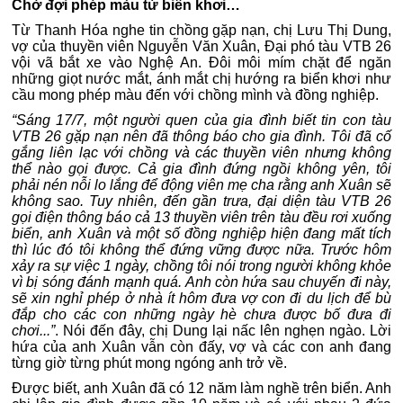
Chờ đợi phép màu từ biển khơi…
Từ Thanh Hóa nghe tin chồng gặp nạn, chị Lưu Thị Dung,
vợ của thuyền viên Nguyễn Văn Xuân, Đại phó tàu VTB 26
vội vã bắt xe vào Nghệ An. Đôi môi mím chặt để ngăn
những giọt nước mắt, ánh mắt chị hướng ra biển khơi như
cầu mong phép màu đến với chồng mình và đồng nghiệp.
“Sáng 17/7, một người quen của gia đình biết tin con tàu
VTB 26 gặp nạn nên đã thông báo cho gia đình. Tôi đã cố
gắng liên lạc với chồng và các thuyền viên nhưng không
thể nào gọi được. Cả gia đình đứng ngồi không yên, tôi
phải nén nỗi lo lắng để động viên mẹ cha rằng anh Xuân sẽ
không sao. Tuy nhiên, đến gần trưa, đại diện tàu VTB 26
gọi điện thông báo cả 13 thuyền viên trên tàu đều rơi xuống
biển, anh Xuân và một số đồng nghiệp hiện đang mất tích
thì lúc đó tôi không thể đứng vững được nữa. Trước hôm
xảy ra sự việc 1 ngày, chồng tôi nói trong người không khỏe
vì bị sóng đánh mạnh quá. Anh còn hứa sau chuyến đi này,
sẽ xin nghỉ phép ở nhà ít hôm đưa vợ con đi du lịch để bù
đắp cho các con những ngày hè chưa được bố đưa đi
chơi...”
. Nói đến đây, chị Dung lại nấc lên nghẹn ngào. Lời
hứa của anh Xuân vẫn còn đấy, vợ và các con anh đang
từng giờ từng phút mong ngóng anh trở về.
Được biết, anh Xuân đã có 12 năm làm nghề trên biển. Anh