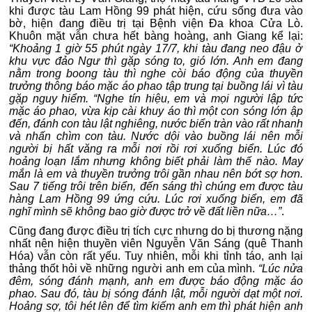
khi được tàu Lam Hồng 99 phát hiện, cứu sống đưa vào
bờ, hiện đang điều trị tại Bệnh viện Đa khoa Cửa Lò.
Khuôn mặt vẫn chưa hết bàng hoàng, anh Giang kể lại:
“Khoảng 1 giờ 55 phút ngày 17/7, khi tàu đang neo đậu ở
khu vực đảo Ngư thì gặp sóng to, gió lớn. Anh em đang
nằm trong boong tàu thì nghe còi báo động của thuyền
trưởng thông báo mặc áo phao tập trung tại buồng lái vì tàu
gặp nguy hiểm. “Nghe tín hiệu, em và mọi người lập tức
mặc áo phao, vừa kịp cài khuy áo thì một con sóng lớn ập
đến, đánh con tàu lật nghiêng, nước biển tràn vào rất nhanh
và nhấn chìm con tàu. Nước dội vào buồng lái nên mỗi
người bị hất văng ra mỗi nơi rồi rơi xuống biển. Lúc đó
hoảng loạn lắm nhưng không biết phải làm thế nào. May
mắn là em và thuyền trưởng trôi gần nhau nên bớt sợ hơn.
Sau 7 tiếng trôi trên biển, đến sáng thì chúng em được tàu
hàng Lam Hồng 99 ứng cứu. Lúc rơi xuống biển, em đã
nghĩ mình sẽ không bao giờ được trở về đất liền nữa…”
.
Cũng đang được điều trị tích cực nhưng do bị thương nặng
nhất nên hiện thuyền viên Nguyễn Văn Sáng (quê Thanh
Hóa) vẫn còn rất yếu. Tuy nhiên, mỗi khi tỉnh táo, anh lại
thảng thốt hỏi về những người anh em của mình.
“Lúc nửa
đêm, sóng đánh mạnh, anh em được báo động mặc áo
phao. Sau đó, tàu bị sóng đánh lật, mỗi người dạt một nơi.
Hoảng sợ, tôi hét lên để tìm kiếm anh em thì phát hiện anh