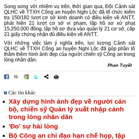
Song song với nhiệm vụ trên, thời gian qua, Đội Cảnh sát
QLHC về TTXH Công an huyện Nghi Lộc đã tổ chức kiểm
tra 150/182 lượt cơ sở kinh doanh có điều kiện về ANTT,
phát hiện 21 lượt cơ sở vi phạm, lập hồ sơ xử phạt
15.250.000 đồng, lập hồ sơ đưa vào quản lý 21 cơ sở, cấp
21 giấy chứng nhận đủ điều kiện về ANTT.
Với những việc làm ý nghĩa trên, lực lượng Cảnh sát
QLHC về TTXH Công an huyện Nghi Lộc đã góp phần tô
thắm thêm hình ảnh đẹp của người chiến sỹ Công an trong
lòng nhân dân.
Phan Tuyết
Các tin khác
Xây dựng hình ảnh đẹp về người cán
bộ, chiến sỹ Quản lý xuất nhập cảnh
trong lòng nhân dân
'Đo' sự hài lòng
Bộ Công an chỉ đạo hạn chế họp, tập