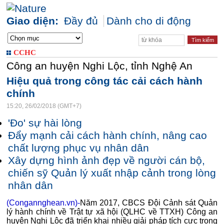
Giao diện:
Đầy đủ
Dành cho di động
CCHC
Công an huyện Nghi Lộc, tỉnh Nghệ An
Hiệu quả trong công tác cải cách hành
chính
15:20, 26/02/2018 (GMT+7)
'Đo' sự hài lòng
Đẩy mạnh cải cách hành chính, nâng cao
chất lượng phục vụ nhân dân
Xây dựng hình ảnh đẹp về người cán bộ,
chiến sỹ Quản lý xuất nhập cảnh trong lòng
nhân dân
(Congannghean.vn)-
Năm 2017, CBCS Đội Cảnh sát Quản
lý hành chính về Trật tự xã hội (QLHC về TTXH) Công an
huyện Nghi Lộc đã triển khai nhiều giải pháp tích cực trong