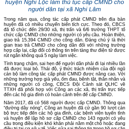
huyện Nghi Lộc làm thủ tục cấp CMND cho
người dân tại xã Nghi Lâm
Trong năm qua, công tác cấp phát CMND trên địa bàn
huyện đã có nhiều chuyển biến tích cực. Theo đó, CBCS
đã tổ chức đến 29/30 xã, thị trấn và 6/6 trường THPT tổ
chức cấp CMND cho những người có yêu cầu. Hoàn thiện,
giao trả 15.394 CMND cho công dân. Đáng chú ý là thời
gian trao trả CMND cho công dân đối với những trường
hợp cấp lại, cấp đổi có thông tin trên tàng thư điện tử được
rút ngắn không quá 5 ngày làm việc.
Tình trạng chậm, sai hẹn để người dân phải đi lại nhiều lần
đã được loại bỏ. Thái độ, ý thức trách nhiệm của đội ngũ
cán bộ làm công tác cấp phát CMND được nâng cao. Với
những trường hợp già yếu, ốm đau, bệnh tật, thân nhân và
những người có công, CBCS Đội Cảnh sát QLHC về
TTXH đã phối hợp với Công an các xã, thị trấn trực tiếp
đến các hộ gia đình có hoàn cảnh trên để cấp CMND.
Năm 2017, đã có 568 người được cấp CMND. Thông qua
“đường dây nóng”, Công an huyện đã cử gần 90 lượt cán
bộ trực tiếp đến các hộ gia đình, các bệnh viện tuyến tỉnh
và huyện để lập hồ sơ cấp CMND cho 143 người có yêu
cầu trong điều kiện khó khăn phải nằm một chỗ hoặc đang
điều trị tại cơ sở y tế. Việc sửa sai thông tin trong hồ sơ căn