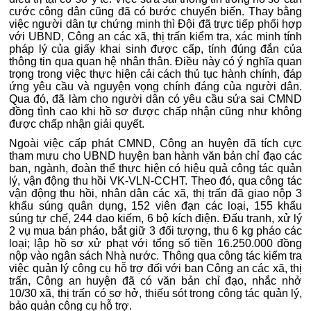
cước công dân cũng đã có bước chuyển biến.
Thay bằng
việc người dân tự chứng minh thì Đội đã trực tiếp phối hợp
với UBND, Công an các xã, thị trấn kiểm tra, xác minh tính
pháp lý của giấy khai sinh được cấp, tính đúng đắn của
thông tin qua quan hệ nhân thân. Điều này có ý nghĩa quan
trọng trong việc thực hiện cải cách thủ tục hành chính, đáp
ứng yêu cầu và nguyện vọng chính đáng của người dân.
Qua đó, đã làm cho người dân có yêu cầu sửa sai CMND
đồng tình cao khi hồ sơ được chấp nhận cũng như không
được chấp nhận giải quyết.
Ngoài việc cấp phát CMND, Công an huyện đã tích cực
tham mưu cho UBND huyện ban hành văn bản chỉ đạo các
ban, ngành, đoàn thể thực hiện có hiệu quả công tác quản
lý, vận động thu hồi VK-VLN-CCHT. Theo đó, qua công tác
vận động thu hồi, nhân dân các xã, thị trấn đã giao nộp 3
khẩu súng quân dụng, 152 viên đạn các loại, 155 khẩu
súng tự chế, 244 dao kiếm, 6 bộ kích điện. Đấu tranh, xử lý
2 vụ mua bán pháo, bắt giữ 3 đối tượng, thu 6 kg pháo các
loại; lập hồ sơ xử phạt với tổng số tiền 16.250.000 đồng
nộp vào ngân sách Nhà nước. Thông qua công tác kiểm tra
việc quản lý công cụ hỗ trợ đối với ban Công an các xã, thị
trấn, Công an huyện đã có văn bản chỉ đạo, nhắc nhở
10/30 xã, thị trấn có sơ hở, thiếu sót trong công tác quản lý,
bảo quản công cụ hỗ trợ.