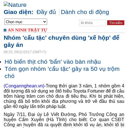
Giao diện:
Đầy đủ
Dành cho di động
AN NINH TRẬT TỰ
Nhóm 'cẩu tặc' chuyên dùng 'xế hộp' để
gây án
08:25, 09/11/2017 (GMT+7)
Hô biến thịt chó 'bẩn' vào bàn nhậu
Tóm gọn nhóm 'cẩu tặc' gây ra 50 vụ trộm
chó
(Congannghean.vn)-
Trong thời gian 3 năm, 1 nhóm gồm 4
đối tượng đã sử dụng xe ôtô hiệu Toyota Fortuner để đi câu
trộm hàng trăm con chó đưa đi tiêu thụ. Khi bị phát hiện,
chúng đã bỏ trốn khỏi địa phương và trở về đầu thú sau
gần 40 ngày lẩn trốn pháp luật.
Ngày 7/11, Đại úy Lê Viết Đường, Phó Trưởng Công an
huyện Cẩm Xuyên (Hà Tĩnh) cho biết: Cơ quan CSĐT
Công an huyện đã ra quyết định khởi tố vụ án, khởi tố bị