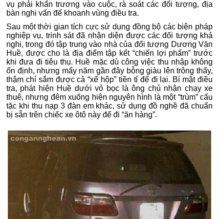
vụ phải khẩn trương vào cuộc, rà soát các đối tượng, địa
bàn nghi vấn để khoanh vùng điều tra.
Sau một thời gian tích cực sử dụng đồng bộ các biện pháp
nghiệp vụ, trinh sát đã nhận diện được các đối tượng khả
nghi, trong đó tập trung vào nhà của đối tượng Dương Văn
Huề, được cho là địa điểm tập kết “chiến lợi phẩm” trước
khi đưa đi tiêu thụ. Huề mặc dù công việc thu nhập không
ổn định, nhưng mấy năm gần đây bỗng giàu lên trông thấy,
thậm chí sắm được cả “xế hộp” tiền tỉ để đi lại. Bí mật điều
tra, phát hiện Huề dưới vỏ bọc là ông chủ nhận chạy xe
thuê, nhưng đêm xuống hiện nguyên hình là một “trùm” cẩu
tặc khi thu nạp 3 đàn em khác, sử dụng đồ nghề đã chuẩn
bị sẵn trên chiếc xe ôtô này để đi “ăn hàng”.