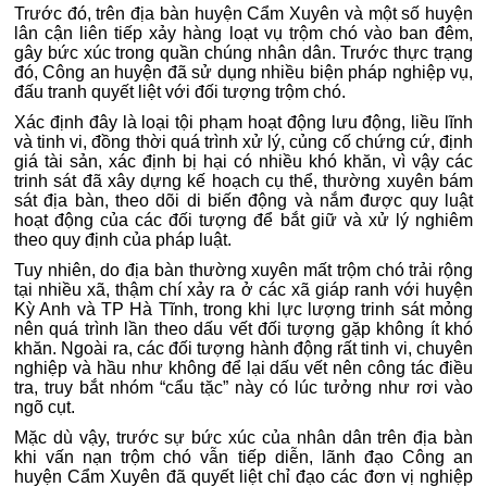
Trước đó, trên địa bàn huyện Cẩm Xuyên và một số huyện
lân cận liên tiếp xảy hàng loạt vụ trộm chó vào ban đêm,
gây bức xúc trong quần chúng nhân dân. Trước thực trạng
đó, Công an huyện đã sử dụng nhiều biện pháp nghiệp vụ,
đấu tranh quyết liệt với đối tượng trộm chó.
Xác định đây là loại tội phạm hoạt động lưu động, liều lĩnh
và tinh vi, đồng thời quá trình xử lý, củng cố chứng cứ, định
giá tài sản, xác định bị hại có nhiều khó khăn, vì vậy các
trinh sát đã xây dựng kế hoạch cụ thể, thường xuyên bám
sát địa bàn, theo dõi di biến động và nắm được quy luật
hoạt động của các đối tượng để bắt giữ và xử lý nghiêm
theo quy định của pháp luật.
Tuy nhiên, do địa bàn thường xuyên mất trộm chó trải rộng
tại nhiều xã, thậm chí xảy ra ở các xã giáp ranh với huyện
Kỳ Anh và TP Hà Tĩnh, trong khi lực lượng trinh sát mỏng
nên quá trình lần theo dấu vết đối tượng gặp không ít khó
khăn. Ngoài ra, các đối tượng hành động rất tinh vi, chuyên
nghiệp và hầu như không để lại dấu vết nên công tác điều
tra, truy bắt nhóm “cẩu tặc” này có lúc tưởng như rơi vào
ngõ cụt.
Mặc dù vậy, trước sự bức xúc của nhân dân trên địa bàn
khi vấn nạn trộm chó vẫn tiếp diễn, lãnh đạo Công an
huyện Cẩm Xuyên đã quyết liệt chỉ đạo các đơn vị nghiệp