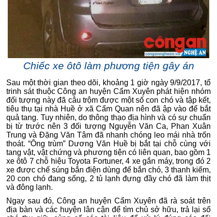
Chiếc xe ôtô làm phương tiện gây án
Sau một thời gian theo dõi, khoảng 1 giờ ngày 9/9/2017, tổ
trinh sát thuộc Công an huyện Cẩm Xuyên phát hiện nhóm
đối tượng này đã câu trộm được một số con chó và tập kết,
tiêu thụ tại nhà Huề ở xã Cẩm Quan nên đã ập vào để bắt
quả tang. Tuy nhiên, do thông thạo địa hình và có sự chuẩn
bị từ trước nên 3 đối tượng Nguyễn Văn Ca, Phan Xuân
Trung và Đặng Văn Tâm đã nhanh chóng leo mái nhà trốn
thoát. “Ông trùm” Dương Văn Huề bị bắt tại chỗ cùng với
tang vật, vật chứng và phương tiện có liên quan, bao gồm 1
xe ôtô 7 chỗ hiệu Toyota Fortuner, 4 xe gắn máy, trong đó 2
xe được chế súng bắn điện dùng để bắn chó, 3 thanh kiếm,
20 con chó đang sống, 2 tủ lạnh đựng đầy chó đã làm thịt
và đông lạnh.
Ngay sau đó, Công an huyện Cẩm Xuyên đã rà soát trên
địa bàn và các huyện lân cận để tìm chủ sở hữu, trả lại số