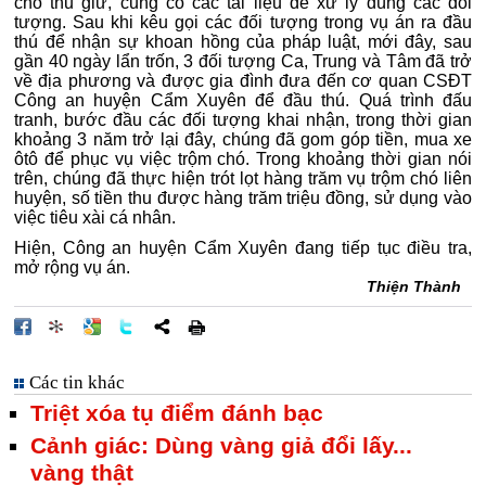
chó thu giữ, củng cố các tài liệu để xử lý đúng các đối
tượng. Sau khi kêu gọi các đối tượng trong vụ án ra đầu
thú để nhận sự khoan hồng của pháp luật, mới đây, sau
gần 40 ngày lẩn trốn, 3 đối tượng Ca, Trung và Tâm đã trở
về địa phương và được gia đình đưa đến cơ quan CSĐT
Công an huyện Cẩm Xuyên để đầu thú. Quá trình đấu
tranh, bước đầu các đối tượng khai nhận, trong thời gian
khoảng 3 năm trở lại đây, chúng đã gom góp tiền, mua xe
ôtô để phục vụ việc trộm chó. Trong khoảng thời gian nói
trên, chúng đã thực hiện trót lọt hàng trăm vụ trộm chó liên
huyện, số tiền thu được hàng trăm triệu đồng, sử dụng vào
việc tiêu xài cá nhân.
Hiện, Công an huyện Cẩm Xuyên đang tiếp tục điều tra,
mở rộng vụ án.
Thiện Thành
Các tin khác
Triệt xóa tụ điểm đánh bạc
Cảnh giác: Dùng vàng giả đổi lấy...
vàng thật